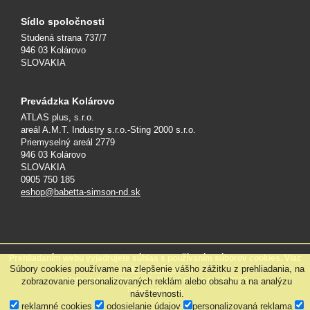
Sídlo spoločnosti
Studená strana 737/7
946 03 Kolárovo
SLOVAKIA
Prevádzka Kolárovo
ATLAS plus, s.r.o.
areál A.M.T. Industry s.r.o.-Sting 2000 s.r.o.
Priemyselný areál 2779
946 03 Kolárovo
SLOVAKIA
0905 750 185
eshop@babetta-simson-nd.sk
Prehliadaním webu vyjadrujete súhlas s používaním súborov cookies. Viac
Súbory cookies používame na zlepšenie vášho zážitku z prehliadania, na
o ochrane súkromia
.
Všetky práva vyhradené, ATLAS plus s.r.o. © 2026
zobrazovanie personalizovaných reklám alebo obsahu a na analýzu
Tvorba web stránok
návštevnosti.
reklamné cookies
odosielanie údajov
personalizovaná reklama