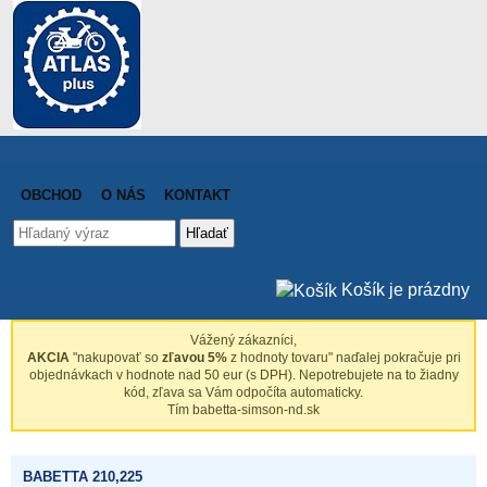
OBCHOD
O NÁS
KONTAKT
Hľadať
Košík je prázdny
Vážený zákazníci,
AKCIA
"nakupovať so
zľavou 5%
z hodnoty tovaru" naďalej pokračuje pri
objednávkach v hodnote nad 50 eur (s DPH). Nepotrebujete na to žiadny
kód, zľava sa Vám odpočíta automaticky.
Tím babetta-simson-nd.sk
BABETTA 210,225