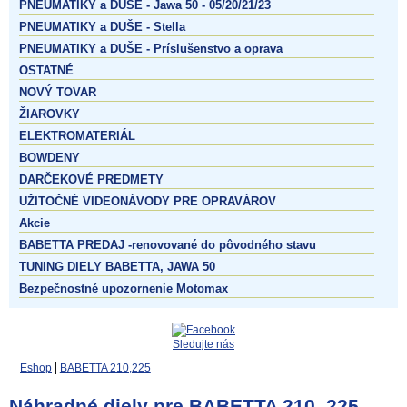
PNEUMATIKY a DUŠE - Jawa 50 - 05/20/21/23
PNEUMATIKY a DUŠE - Stella
PNEUMATIKY a DUŠE - Príslušenstvo a oprava
OSTATNÉ
NOVÝ TOVAR
ŽIAROVKY
ELEKTROMATERIÁL
BOWDENY
DARČEKOVÉ PREDMETY
UŽITOČNÉ VIDEONÁVODY PRE OPRAVÁROV
Akcie
BABETTA PREDAJ -renovované do pôvodného stavu
TUNING DIELY BABETTA, JAWA 50
Bezpečnostné upozornenie Motomax
Sledujte nás
Eshop
BABETTA 210,225
Náhradné diely pre BABETTA 210, 225