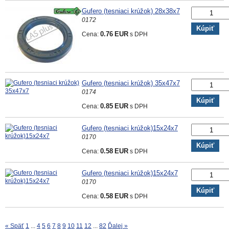
Gufero (tesniaci krúžok) 28x38x7
0172
Kúpiť
Cena:
0.76
EUR
s DPH
Gufero (tesniaci krúžok) 35x47x7
0174
Kúpiť
Cena:
0.85
EUR
s DPH
Gufero (tesniaci krúžok)15x24x7
0170
Kúpiť
Cena:
0.58
EUR
s DPH
Gufero (tesniaci krúžok)15x24x7
0170
Kúpiť
Cena:
0.58
EUR
s DPH
« Späť
1
...
4
5
6
7
8
9
10
11
12
...
82
Ďalej »