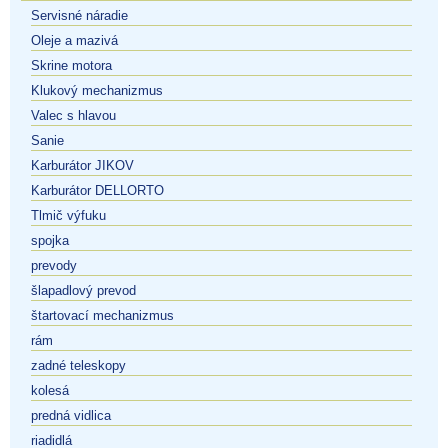
Servisné náradie
Oleje a mazivá
Skrine motora
Klukový mechanizmus
Valec s hlavou
Sanie
Karburátor JIKOV
Karburátor DELLORTO
Tlmič výfuku
spojka
prevody
šlapadlový prevod
štartovací mechanizmus
rám
zadné teleskopy
kolesá
predná vidlica
riadidlá