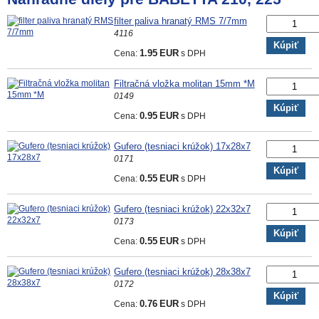
filter paliva hranatý RMS 7/7mm
4116
Kúpiť
Cena:
1.95
EUR
s DPH
Filtračná vložka molitan 15mm *M
0149
Kúpiť
Cena:
0.95
EUR
s DPH
Gufero (tesniaci krúžok) 17x28x7
0171
Kúpiť
Cena:
0.55
EUR
s DPH
Gufero (tesniaci krúžok) 22x32x7
0173
Kúpiť
Cena:
0.55
EUR
s DPH
Gufero (tesniaci krúžok) 28x38x7
0172
Kúpiť
Cena:
0.76
EUR
s DPH