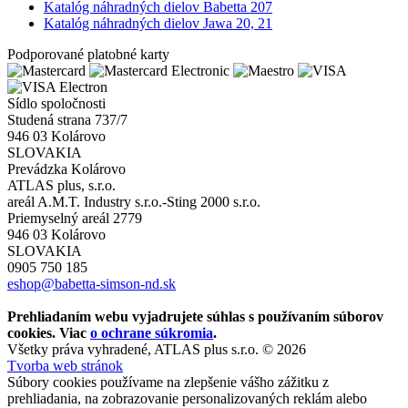
Katalóg náhradných dielov Babetta 207
Katalóg náhradných dielov Jawa 20, 21
Podporované platobné karty
Sídlo spoločnosti
Studená strana 737/7
946 03 Kolárovo
SLOVAKIA
Prevádzka Kolárovo
ATLAS plus, s.r.o.
areál A.M.T. Industry s.r.o.-Sting 2000 s.r.o.
Priemyselný areál 2779
946 03 Kolárovo
SLOVAKIA
0905 750 185
eshop@babetta-simson-nd.sk
Prehliadaním webu vyjadrujete súhlas s používaním súborov
cookies. Viac
o ochrane súkromia
.
Všetky práva vyhradené, ATLAS plus s.r.o. © 2026
Tvorba web stránok
Súbory cookies používame na zlepšenie vášho zážitku z
prehliadania, na zobrazovanie personalizovaných reklám alebo