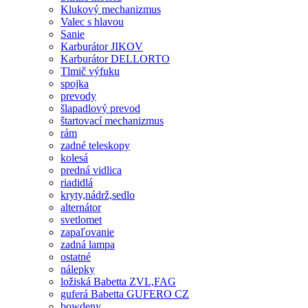
Klukový mechanizmus
Valec s hlavou
Sanie
Karburátor JIKOV
Karburátor DELLORTO
Tlmič výfuku
spojka
prevody
šlapadlový prevod
štartovací mechanizmus
rám
zadné teleskopy
kolesá
predná vidlica
riadidlá
kryty,nádrž,sedlo
alternátor
svetlomet
zapaľovanie
zadná lampa
ostatné
nálepky
ložiská Babetta ZVL,FAG
guferá Babetta GUFERO CZ
bowdeny