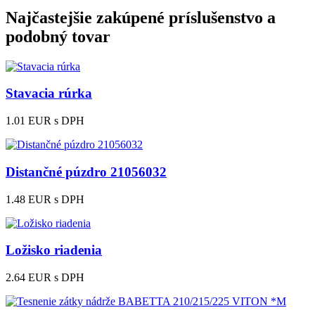
Najčastejšie zakúpené príslušenstvo a
podobný tovar
Stavacia rúrka
1.01 EUR
s DPH
Distančné púzdro 21056032
1.48 EUR
s DPH
Ložisko riadenia
2.64 EUR
s DPH