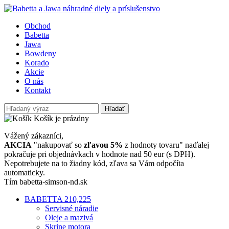
Obchod
Babetta
Jawa
Bowdeny
Korado
Akcie
O nás
Kontakt
Hľadať
Košík je prázdny
Vážený zákazníci,
AKCIA
"nakupovať so
zľavou 5%
z hodnoty tovaru" naďalej
pokračuje pri objednávkach v hodnote nad 50 eur (s DPH).
Nepotrebujete na to žiadny kód, zľava sa Vám odpočíta
automaticky.
Tím babetta-simson-nd.sk
BABETTA 210,225
Servisné náradie
Oleje a mazivá
Skrine motora