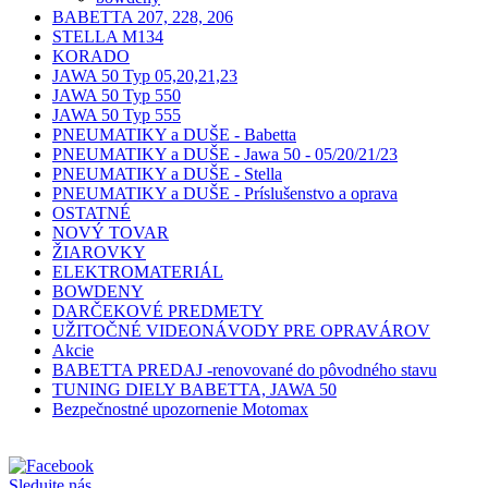
BABETTA 207, 228, 206
STELLA M134
KORADO
JAWA 50 Typ 05,20,21,23
JAWA 50 Typ 550
JAWA 50 Typ 555
PNEUMATIKY a DUŠE - Babetta
PNEUMATIKY a DUŠE - Jawa 50 - 05/20/21/23
PNEUMATIKY a DUŠE - Stella
PNEUMATIKY a DUŠE - Príslušenstvo a oprava
OSTATNÉ
NOVÝ TOVAR
ŽIAROVKY
ELEKTROMATERIÁL
BOWDENY
DARČEKOVÉ PREDMETY
UŽITOČNÉ VIDEONÁVODY PRE OPRAVÁROV
Akcie
BABETTA PREDAJ -renovované do pôvodného stavu
TUNING DIELY BABETTA, JAWA 50
Bezpečnostné upozornenie Motomax
Sledujte nás