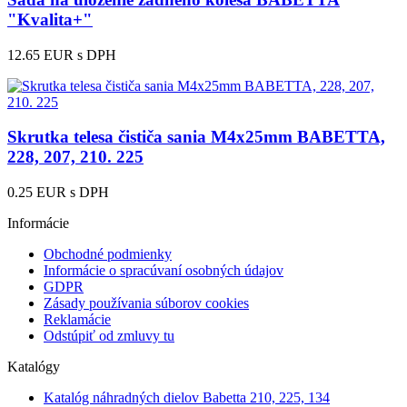
"Kvalita+"
12.65 EUR
s DPH
Skrutka telesa čističa sania M4x25mm BABETTA,
228, 207, 210. 225
0.25 EUR
s DPH
Informácie
Obchodné podmienky
Informácie o spracúvaní osobných údajov
GDPR
Zásady používania súborov cookies
Reklamácie
Odstúpiť od zmluvy tu
Katalógy
Katalóg náhradných dielov Babetta 210, 225, 134