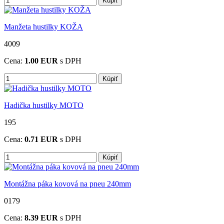
Kúpiť
Manžeta hustilky KOŽA
4009
Cena:
1.00
EUR
s DPH
Kúpiť
Hadička hustilky MOTO
195
Cena:
0.71
EUR
s DPH
Kúpiť
Montážna páka kovová na pneu 240mm
0179
Cena:
8.39
EUR
s DPH