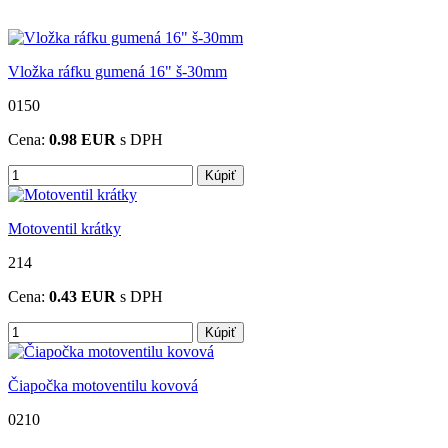
Vložka ráfku gumená 16" š-30mm
0150
Cena:
0.98
EUR
s DPH
Kúpiť
Motoventil krátky
214
Cena:
0.43
EUR
s DPH
Kúpiť
Čiapočka motoventilu kovová
0210