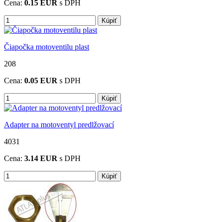
Cena:
0.15
EUR
s DPH
Kúpiť
Čiapočka motoventilu plast
208
Cena:
0.05
EUR
s DPH
Kúpiť
Adapter na motoventyl predlžovací
4031
Cena:
3.14
EUR
s DPH
Kúpiť