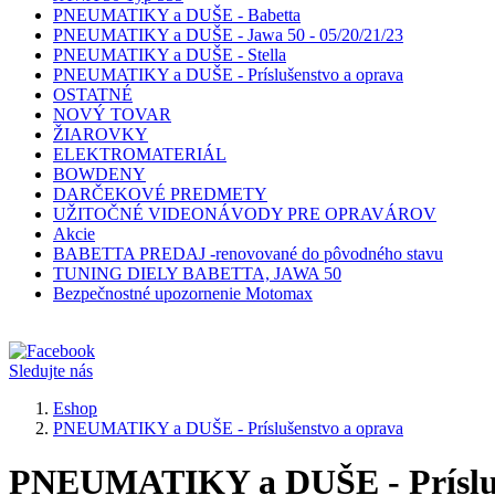
PNEUMATIKY a DUŠE - Babetta
PNEUMATIKY a DUŠE - Jawa 50 - 05/20/21/23
PNEUMATIKY a DUŠE - Stella
PNEUMATIKY a DUŠE - Príslušenstvo a oprava
OSTATNÉ
NOVÝ TOVAR
ŽIAROVKY
ELEKTROMATERIÁL
BOWDENY
DARČEKOVÉ PREDMETY
UŽITOČNÉ VIDEONÁVODY PRE OPRAVÁROV
Akcie
BABETTA PREDAJ -renovované do pôvodného stavu
TUNING DIELY BABETTA, JAWA 50
Bezpečnostné upozornenie Motomax
Sledujte nás
Eshop
PNEUMATIKY a DUŠE - Príslušenstvo a oprava
PNEUMATIKY a DUŠE - Prísluš