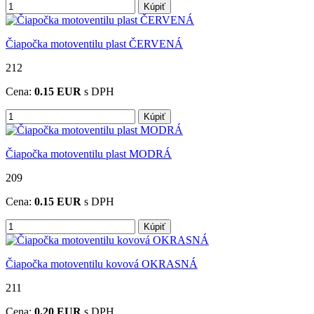
Kúpiť
Čiapočka motoventilu plast ČERVENÁ
212
Cena:
0.15
EUR
s DPH
Kúpiť
Čiapočka motoventilu plast MODRÁ
209
Cena:
0.15
EUR
s DPH
Kúpiť
Čiapočka motoventilu kovová OKRASNÁ
211
Cena:
0.20
EUR
s DPH