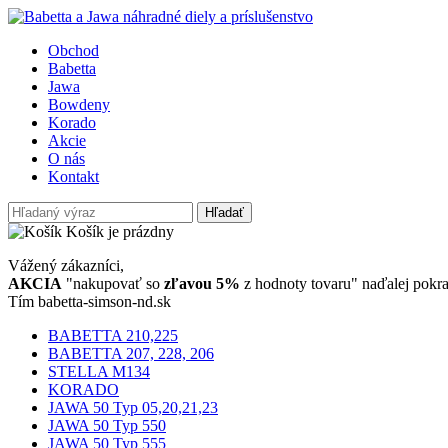
Obchod
Babetta
Jawa
Bowdeny
Korado
Akcie
O nás
Kontakt
Hľadať
Košík je prázdny
Vážený zákazníci,
AKCIA
"nakupovať so
zľavou 5%
z hodnoty tovaru" naďalej pokra
Tím babetta-simson-nd.sk
BABETTA 210,225
BABETTA 207, 228, 206
STELLA M134
KORADO
JAWA 50 Typ 05,20,21,23
JAWA 50 Typ 550
JAWA 50 Typ 555