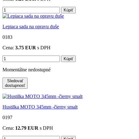
Kúpiť
Lepiaca sada na opravu duše
0183
Cena:
3.75
EUR
s DPH
Kúpiť
Momentálne nedostupné
Sledovať
dostupnosť
Hustilka MOTO 345mm -čierny smalt
0197
Cena:
12.79
EUR
s DPH