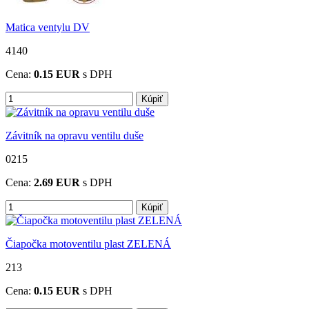
Matica ventylu DV
4140
Cena:
0.15
EUR
s DPH
Kúpiť
Závitník na opravu ventilu duše
0215
Cena:
2.69
EUR
s DPH
Kúpiť
Čiapočka motoventilu plast ZELENÁ
213
Cena:
0.15
EUR
s DPH