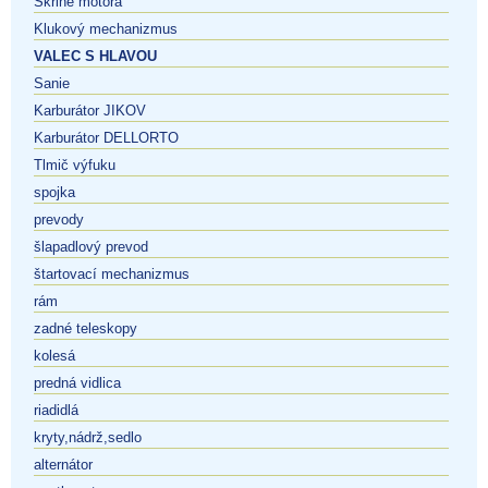
Skrine motora
Klukový mechanizmus
VALEC S HLAVOU
Sanie
Karburátor JIKOV
Karburátor DELLORTO
Tlmič výfuku
spojka
prevody
šlapadlový prevod
štartovací mechanizmus
rám
zadné teleskopy
kolesá
predná vidlica
riadidlá
kryty,nádrž,sedlo
alternátor