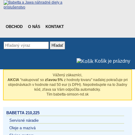
OBCHOD
O NÁS
KONTAKT
Hľadať
Košík je prázdny
Vážený zákazníci,
AKCIA
"nakupovať so
zľavou 5%
z hodnoty tovaru" naďalej pokračuje pri
objednávkach v hodnote nad 50 eur (s DPH). Nepotrebujete na to žiadny
kód, zľava sa Vám odpočíta automaticky.
Tím babetta-simson-nd.sk
BABETTA 210,225
Servisné náradie
Oleje a mazivá