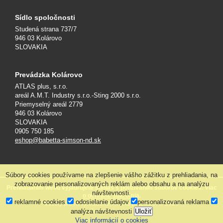
Sídlo spoločnosti
Studená strana 737/7
946 03 Kolárovo
SLOVAKIA
Prevádzka Kolárovo
ATLAS plus, s.r.o.
areál A.M.T. Industry s.r.o.-Sting 2000 s.r.o.
Priemyselný areál 2779
946 03 Kolárovo
SLOVAKIA
0905 750 185
eshop@babetta-simson-nd.sk
Súbory cookies používame na zlepšenie vášho zážitku z prehliadania, na
zobrazovanie personalizovaných reklám alebo obsahu a na analýzu
Prehliadaním webu vyjadrujete súhlas s používaním súborov cookies. Viac
návštevnosti.
o ochrane súkromia
.
reklamné cookies
odosielanie údajov
personalizovaná reklama
Všetky práva vyhradené, ATLAS plus s.r.o. © 2026
analýza návštevnosti
Uložiť
Tvorba web stránok
Viac informácií o cookies