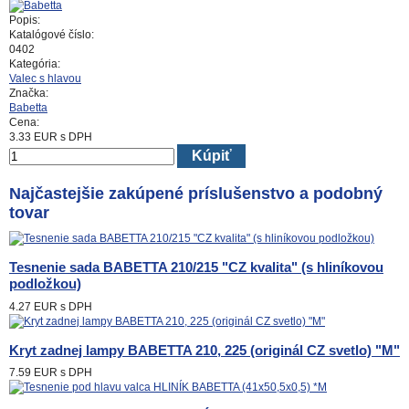
Popis:
Katalógové číslo:
0402
Kategória:
Valec s hlavou
Značka:
Babetta
Cena:
3.33
EUR
s DPH
Kúpiť
Najčastejšie zakúpené príslušenstvo a podobný
tovar
Tesnenie sada BABETTA 210/215 "CZ kvalita" (s hliníkovou
podložkou)
4.27 EUR
s DPH
Kryt zadnej lampy BABETTA 210, 225 (originál CZ svetlo) "M"
7.59 EUR
s DPH