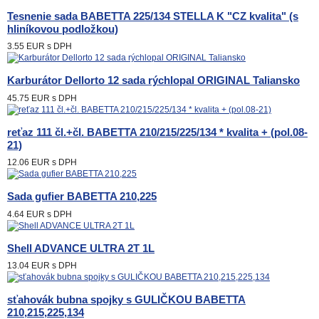
Tesnenie sada BABETTA 225/134 STELLA K "CZ kvalita" (s
hliníkovou podložkou)
3.55 EUR
s DPH
Karburátor Dellorto 12 sada rýchlopal ORIGINAL Taliansko
45.75 EUR
s DPH
reťaz 111 čl.+čl. BABETTA 210/215/225/134 * kvalita + (pol.08-
21)
12.06 EUR
s DPH
Sada gufier BABETTA 210,225
4.64 EUR
s DPH
Shell ADVANCE ULTRA 2T 1L
13.04 EUR
s DPH
sťahovák bubna spojky s GULIČKOU BABETTA
210,215,225,134