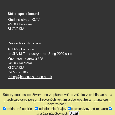
Sídlo spoločnosti
Studená strana 737/7
946 03 Kolárovo
SLOVAKIA
Prevádzka Kolárovo
ATLAS plus, s.r.o.
areál A.M.T. Industry s.r.o.-Sting 2000 s.r.o.
Priemyselný areál 2779
946 03 Kolárovo
SLOVAKIA
0905 750 185
eshop@babetta-simson-nd.sk
Súbory cookies používame na zlepšenie vášho zážitku z prehliadania, na
zobrazovanie personalizovaných reklám alebo obsahu a na analýzu
Prehliadaním webu vyjadrujete súhlas s používaním súborov cookies. Viac
návštevnosti.
o ochrane súkromia
.
reklamné cookies
odosielanie údajov
personalizovaná reklama
Všetky práva vyhradené, ATLAS plus s.r.o. © 2026
analýza návštevnosti
Uložiť
Tvorba web stránok