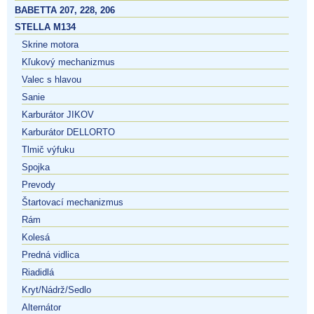
BABETTA 207, 228, 206
STELLA M134
Skrine motora
Kľukový mechanizmus
Valec s hlavou
Sanie
Karburátor JIKOV
Karburátor DELLORTO
Tlmič výfuku
Spojka
Prevody
Štartovací mechanizmus
Rám
Kolesá
Predná vidlica
Riadidlá
Kryt/Nádrž/Sedlo
Alternátor