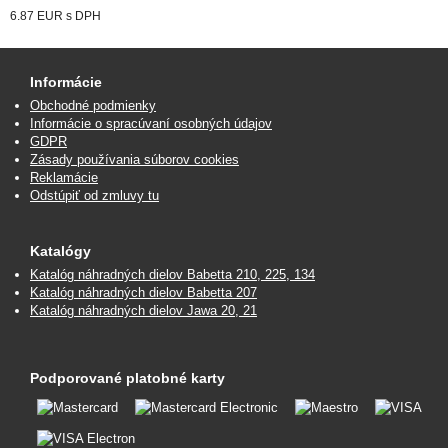
6.87 EUR
s DPH
Informácie
Obchodné podmienky
Informácie o spracúvaní osobných údajov
GDPR
Zásady používania súborov cookies
Reklamácie
Odstúpiť od zmluvy tu
Katalógy
Katalóg náhradných dielov Babetta 210, 225, 134
Katalóg náhradných dielov Babetta 207
Katalóg náhradných dielov Jawa 20, 21
Podporované platobné karty