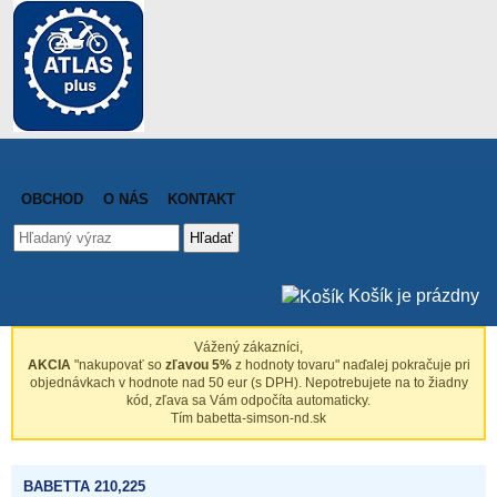
OBCHOD
O NÁS
KONTAKT
Hľadať
Košík je prázdny
Vážený zákazníci,
AKCIA
"nakupovať so
zľavou 5%
z hodnoty tovaru" naďalej pokračuje pri
objednávkach v hodnote nad 50 eur (s DPH). Nepotrebujete na to žiadny
kód, zľava sa Vám odpočíta automaticky.
Tím babetta-simson-nd.sk
BABETTA 210,225