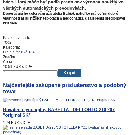
báze, ktorý môže byť podľa predpisov výrobcu použitý vo
všetkých automatických prevodovkách.
Doporučujú ho celoroční užívatelia Babiet, nakoľko má veľmi dobré
vlastnosti aj pri nižších teplotách a nedochádza k zalepeniu predlohovej
hriadele.
Katalógové číslo:
7002
Kategória:
Oleje a mazivá 134
Značka:
Cena:
10.59
EUR
s DPH
Kúpiť
Najčastejšie zakúpené príslušenstvo a podobný
tovar
Bowden plynu úplný BABETTA - DELLORTO 210,207
"original SK"
1.74 EUR
s DPH