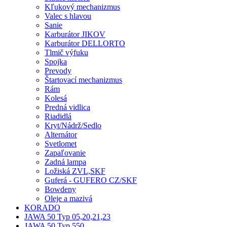
Kľukový mechanizmus
Valec s hlavou
Sanie
Karburátor JIKOV
Karburátor DELLORTO
Tlmič výfuku
Spojka
Prevody
Štartovací mechanizmus
Rám
Kolesá
Predná vidlica
Riadidlá
Kryt/Nádrž/Sedlo
Alternátor
Svetlomet
Zapaľovanie
Zadná lampa
Ložiská ZVL,SKF
Guferá - GUFERO CZ/SKF
Bowdeny
Oleje a mazivá
KORADO
JAWA 50 Typ 05,20,21,23
JAWA 50 Typ 550