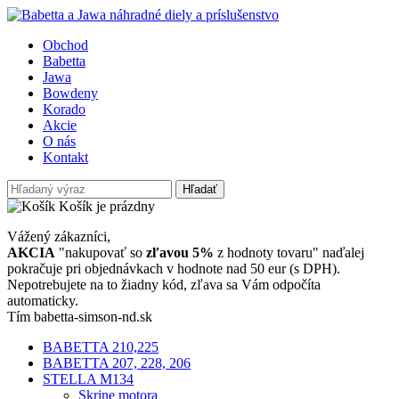
Obchod
Babetta
Jawa
Bowdeny
Korado
Akcie
O nás
Kontakt
Hľadať
Košík je prázdny
Vážený zákazníci,
AKCIA
"nakupovať so
zľavou 5%
z hodnoty tovaru" naďalej
pokračuje pri objednávkach v hodnote nad 50 eur (s DPH).
Nepotrebujete na to žiadny kód, zľava sa Vám odpočíta
automaticky.
Tím babetta-simson-nd.sk
BABETTA 210,225
BABETTA 207, 228, 206
STELLA M134
Skrine motora