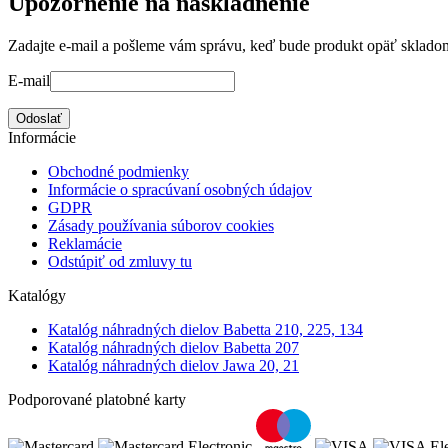
Upozornenie na naskladnenie
Zadajte e-mail a pošleme vám správu, keď bude produkt opäť sklado
E-mail
Odoslať
Informácie
Obchodné podmienky
Informácie o spracúvaní osobných údajov
GDPR
Zásady používania súborov cookies
Reklamácie
Odstúpiť od zmluvy tu
Katalógy
Katalóg náhradných dielov Babetta 210, 225, 134
Katalóg náhradných dielov Babetta 207
Katalóg náhradných dielov Jawa 20, 21
Podporované platobné karty