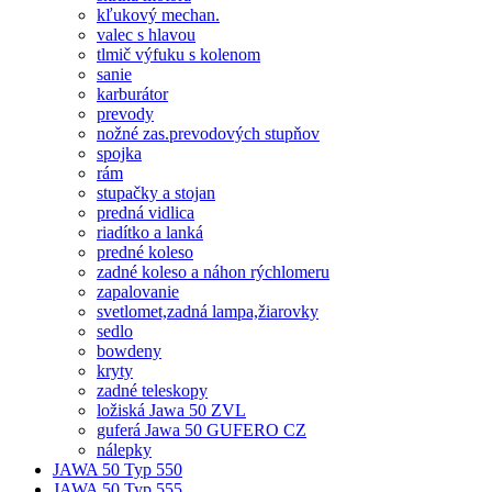
kľukový mechan.
valec s hlavou
tlmič výfuku s kolenom
sanie
karburátor
prevody
nožné zas.prevodových stupňov
spojka
rám
stupačky a stojan
predná vidlica
riadítko a lanká
predné koleso
zadné koleso a náhon rýchlomeru
zapalovanie
svetlomet,zadná lampa,žiarovky
sedlo
bowdeny
kryty
zadné teleskopy
ložiská Jawa 50 ZVL
guferá Jawa 50 GUFERO CZ
nálepky
JAWA 50 Typ 550
JAWA 50 Typ 555