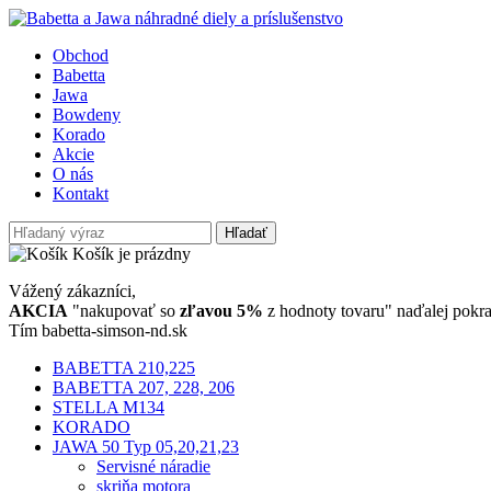
Obchod
Babetta
Jawa
Bowdeny
Korado
Akcie
O nás
Kontakt
Hľadať
Košík je prázdny
Vážený zákazníci,
AKCIA
"nakupovať so
zľavou 5%
z hodnoty tovaru" naďalej pokra
Tím babetta-simson-nd.sk
BABETTA 210,225
BABETTA 207, 228, 206
STELLA M134
KORADO
JAWA 50 Typ 05,20,21,23
Servisné náradie
skriňa motora