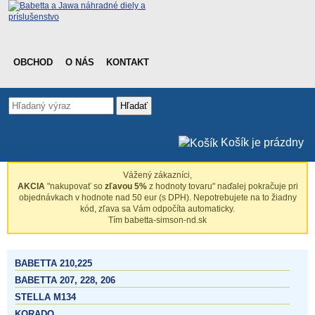
OBCHOD
O NÁS
KONTAKT
Hľadať
Košík je prázdny
Vážený zákazníci,
AKCIA
"nakupovať so
zľavou 5%
z hodnoty tovaru" naďalej pokračuje pri
objednávkach v hodnote nad 50 eur (s DPH). Nepotrebujete na to žiadny
kód, zľava sa Vám odpočíta automaticky.
Tím babetta-simson-nd.sk
BABETTA 210,225
BABETTA 207, 228, 206
STELLA M134
KORADO