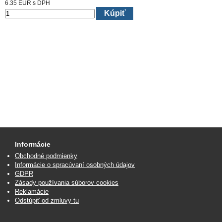
6.35
EUR
s DPH
Kúpiť
Informácie
Obchodné podmienky
Informácie o spracúvaní osobných údajov
GDPR
Zásady používania súborov cookies
Reklamácie
Odstúpiť od zmluvy tu