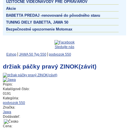
UŽITOČNÉ VIDEONÁVODY PRE OPRAVÁROV
Akcie
BABETTA PREDAJ -renovované do pôvodného stavu
TUNING DIELY BABETTA, JAWA 50
Bezpečnostné upozornenie Motomax
Sledujte nás
Eshop
JAWA 50 Typ 550
podvozok 550
držiak páčky pravý ZINOK(závit)
Popis:
Katalógové číslo:
0191
Kategória:
podvozok 550
Značka:
Jawa
Dodávateľ:
Cena: