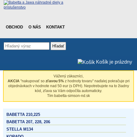
OBCHOD
O NÁS
KONTAKT
Hľadať
Košík je prázdny
Vážený zákazníci,
AKCIA
"nakupovať so
zľavou 5%
z hodnoty tovaru" naďalej pokračuje pri
objednávkach v hodnote nad 50 eur (s DPH). Nepotrebujete na to žiadny
kód, zľava sa Vám odpočíta automaticky.
Tím babetta-simson-nd.sk
BABETTA 210,225
BABETTA 207, 228, 206
STELLA M134
KORADO