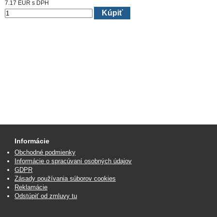
7.17
EUR
s DPH
Kúpiť
Informácie
Obchodné podmienky
Informácie o spracúvaní osobných údajov
GDPR
Zásady používania súborov cookies
Reklamácie
Odstúpiť od zmluvy tu