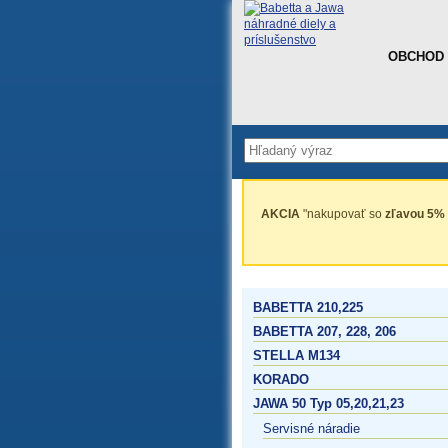
OBCHOD
AKCIA
"nakupovať so
zľavou 5%
BABETTA 210,225
BABETTA 207, 228, 206
STELLA M134
KORADO
JAWA 50 Typ 05,20,21,23
Servisné náradie