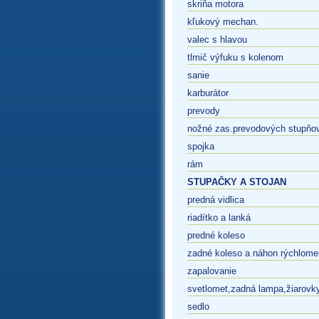
skriňa motora
kľukový mechan.
valec s hlavou
tlmič výfuku s kolenom
sanie
karburátor
prevody
nožné zas.prevodových stupňo
spojka
rám
STUPAČKY A STOJAN
predná vidlica
riadítko a lanká
predné koleso
zadné koleso a náhon rýchlome
zapalovanie
svetlomet,zadná lampa,žiarovk
sedlo