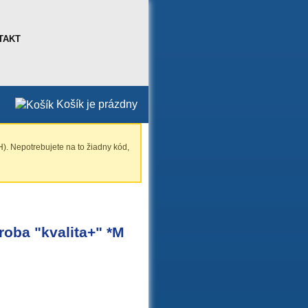
TAKT
Košík je prázdny
). Nepotrebujete na to žiadny kód,
roba "kvalita+" *M