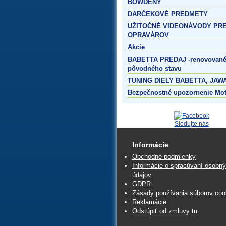
BOWDENY
DARČEKOVÉ PREDMETY
UŽITOČNÉ VIDEONÁVODY PR
OPRAVÁROV
Akcie
BABETTA PREDAJ -renovované
pôvodného stavu
TUNING DIELY BABETTA, JAWA
Bezpečnostné upozornenie Mo
Sledujte nás
Informácie
Obchodné podmienky
Informácie o spracúvaní osobn
údajov
GDPR
Zásady používania súborov coo
Reklamácie
Odstúpiť od zmluvy tu