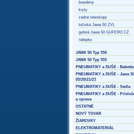
bowdeny
kryty
zadné teleskopy
ložiská Jawa 50 ZVL
guferá Jawa 50 GUFERO CZ
nálepky
JAWA 50 Typ 550
JAWA 50 Typ 555
PNEUMATIKY a DUŠE - Babetta
PNEUMATIKY a DUŠE - Jawa 50
05/20/21/23
PNEUMATIKY a DUŠE - Stella
PNEUMATIKY a DUŠE - Prísluš
a oprava
OSTATNÉ
NOVÝ TOVAR
ŽIAROVKY
ELEKTROMATERIÁL