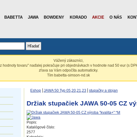
BABETTA
JAWA
BOWDENY
KORADO
AKCIE
O NÁS
KON
Hľadať
Vážený zákazníci,
z hodnoty tovaru" naďalej pokračuje pri objednávkach v hodnote nad 50 eur (s DPH
zľava sa Vám odpočíta automaticky.
Tím babetta-simson-nd.sk
Eshop
JAWA 50 Typ 05,20,21,23
stupačky a stojan
Držiak stupačiek JAWA 50-05 CZ vý
Popis:
Katalógové číslo:
2577