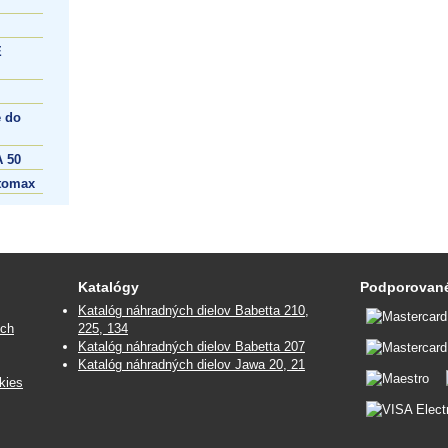
E
 do
 50
tomax
Katalógy
Podporované
Katalóg náhradných dielov Babetta 210,
ých
225, 134
Katalóg náhradných dielov Babetta 207
Katalóg náhradných dielov Jawa 20, 21
kies