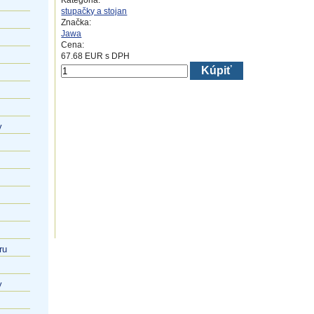
Kategória:
stupačky a stojan
Značka:
Jawa
Cena:
67.68
EUR
s DPH
Kúpiť
v
ru
y