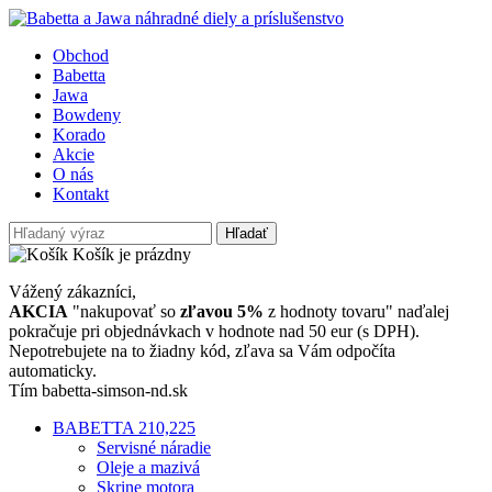
Obchod
Babetta
Jawa
Bowdeny
Korado
Akcie
O nás
Kontakt
Hľadať
Košík je prázdny
Vážený zákazníci,
AKCIA
"nakupovať so
zľavou 5%
z hodnoty tovaru" naďalej
pokračuje pri objednávkach v hodnote nad 50 eur (s DPH).
Nepotrebujete na to žiadny kód, zľava sa Vám odpočíta
automaticky.
Tím babetta-simson-nd.sk
BABETTA 210,225
Servisné náradie
Oleje a mazivá
Skrine motora