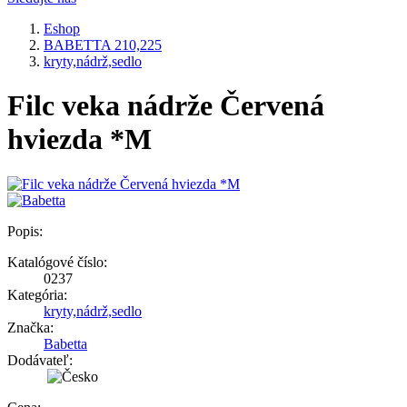
Eshop
BABETTA 210,225
kryty,nádrž,sedlo
Filc veka nádrže Červená
hviezda *M
Popis:
Katalógové číslo:
0237
Kategória:
kryty,nádrž,sedlo
Značka:
Babetta
Dodávateľ: