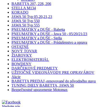
BABETTA 207, 228, 206
STELLA M134
KORADO
JAWA 50 Typ 05,20,21,23
JAWA 50 Typ 550
JAWA 50 Typ 555
PNEUMATIKY a DUŠE - Babetta
PNEUMATIKY a DUŠE - Jawa 50 - 05/20/21/23
PNEUMATIKY a DUŠE - Stella
PNEUMATIKY a DUŠE - Príslušenstvo a oprava
OSTATNÉ
NOVÝ TOVAR
ŽIAROVKY
ELEKTROMATERIÁL
BOWDENY
DARČEKOVÉ PREDMETY
UŽITOČNÉ VIDEONÁVODY PRE OPRAVÁROV
Akcie
BABETTA PREDAJ -renovované do pôvodného stavu
TUNING DIELY BABETTA, JAWA 50
Bezpečnostné upozornenie Motomax
Sledujte nás