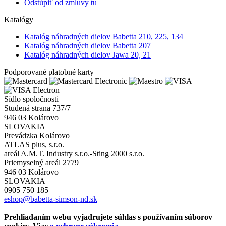
Odstúpiť od zmluvy tu
Katalógy
Katalóg náhradných dielov Babetta 210, 225, 134
Katalóg náhradných dielov Babetta 207
Katalóg náhradných dielov Jawa 20, 21
Podporované platobné karty
Sídlo spoločnosti
Studená strana 737/7
946 03 Kolárovo
SLOVAKIA
Prevádzka Kolárovo
ATLAS plus, s.r.o.
areál A.M.T. Industry s.r.o.-Sting 2000 s.r.o.
Priemyselný areál 2779
946 03 Kolárovo
SLOVAKIA
0905 750 185
eshop@babetta-simson-nd.sk
Prehliadaním webu vyjadrujete súhlas s používaním súborov