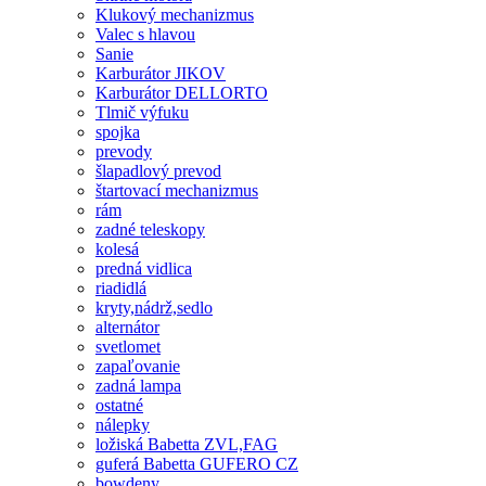
Klukový mechanizmus
Valec s hlavou
Sanie
Karburátor JIKOV
Karburátor DELLORTO
Tlmič výfuku
spojka
prevody
šlapadlový prevod
štartovací mechanizmus
rám
zadné teleskopy
kolesá
predná vidlica
riadidlá
kryty,nádrž,sedlo
alternátor
svetlomet
zapaľovanie
zadná lampa
ostatné
nálepky
ložiská Babetta ZVL,FAG
guferá Babetta GUFERO CZ
bowdeny