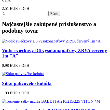
Cena:
2.51
EUR
s DPH
Kúpiť
Najčastejšie zakúpené príslušenstvo a
podobný tovar
Vodič sviečkový D6 vysokonapäťový ZRYA červený
1m "A"
0.98 EUR
s DPH
Sitko palivového kohúta
1.99 EUR
s DPH