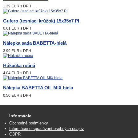
1.39 EUR
s DPH
Gufero (tesniaci krúžok) 15x35x7 PI
0.61 EUR
s DPH
Nálepka sada BABETTA-bielá
3.99 EUR
s DPH
Húkačka ručná
4.04 EUR
s DPH
Nálepka BABETTA OIL MIX biela
0.50 EUR
s DPH
Informácie
Obchodné podmienky
Informácie o spracúvaní osobných údajov
GDPR