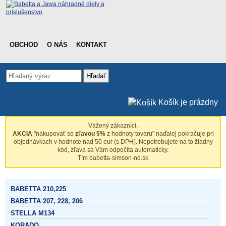
OBCHOD
O NÁS
KONTAKT
Hľadať
Košík je prázdny
Vážený zákazníci,
AKCIA
"nakupovať so
zľavou 5%
z hodnoty tovaru" naďalej pokračuje pri
objednávkach v hodnote nad 50 eur (s DPH). Nepotrebujete na to žiadny
kód, zľava sa Vám odpočíta automaticky.
Tím babetta-simson-nd.sk
BABETTA 210,225
BABETTA 207, 228, 206
STELLA M134
KORADO