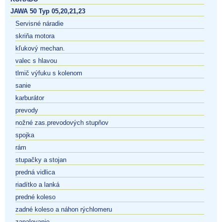
JAWA 50 Typ 05,20,21,23
Servisné náradie
skriňa motora
kľukový mechan.
valec s hlavou
tlmič výfuku s kolenom
sanie
karburátor
prevody
nožné zas.prevodových stupňov
spojka
rám
stupačky a stojan
predná vidlica
riadítko a lanká
predné koleso
zadné koleso a náhon rýchlomeru
zapalovanie