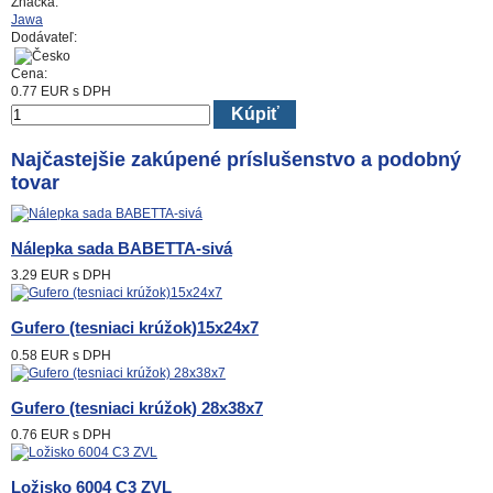
Značka:
Jawa
Dodávateľ:
Cena:
0.77
EUR
s DPH
Kúpiť
Najčastejšie zakúpené príslušenstvo a podobný
tovar
Nálepka sada BABETTA-sivá
3.29 EUR
s DPH
Gufero (tesniaci krúžok)15x24x7
0.58 EUR
s DPH
Gufero (tesniaci krúžok) 28x38x7
0.76 EUR
s DPH
Ložisko 6004 C3 ZVL