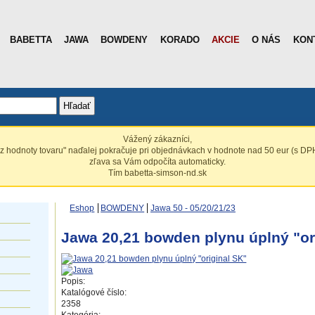
BABETTA
JAWA
BOWDENY
KORADO
AKCIE
O NÁS
KON
Hľadať
Vážený zákazníci,
z hodnoty tovaru" naďalej pokračuje pri objednávkach v hodnote nad 50 eur (s DPH
zľava sa Vám odpočíta automaticky.
Tím babetta-simson-nd.sk
Eshop
BOWDENY
Jawa 50 - 05/20/21/23
Jawa 20,21 bowden plynu úplný "or
Popis:
Katalógové číslo:
2358