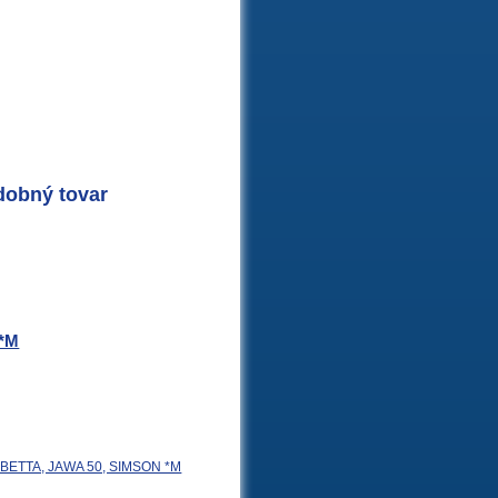
dobný tovar
 *M