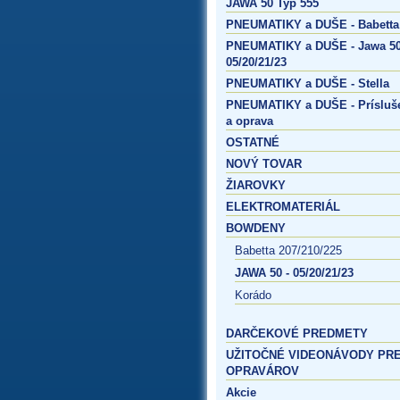
JAWA 50 Typ 555
PNEUMATIKY a DUŠE - Babetta
PNEUMATIKY a DUŠE - Jawa 50
05/20/21/23
PNEUMATIKY a DUŠE - Stella
PNEUMATIKY a DUŠE - Prísluš
a oprava
OSTATNÉ
NOVÝ TOVAR
ŽIAROVKY
ELEKTROMATERIÁL
BOWDENY
Babetta 207/210/225
JAWA 50 - 05/20/21/23
Korádo
DARČEKOVÉ PREDMETY
UŽITOČNÉ VIDEONÁVODY PR
OPRAVÁROV
Akcie