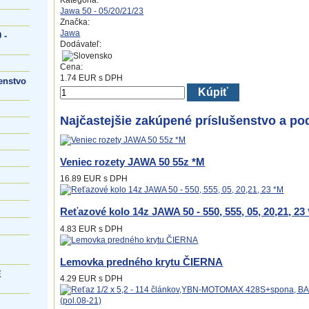
Kategória:
Jawa 50 - 05/20/21/23
Značka:
Jawa
 -
Dodávateľ:
Cena:
1.74
EUR
s DPH
enstvo
Kúpiť
Najčastejšie zakúpené príslušenstvo a po
Veniec rozety JAWA 50 55z *M
16.89 EUR
s DPH
Reťazové kolo 14z JAWA 50 - 550, 555, 05, 20,21, 23
4.83 EUR
s DPH
Lemovka predného krytu ČIERNA
E
4.29 EUR
s DPH