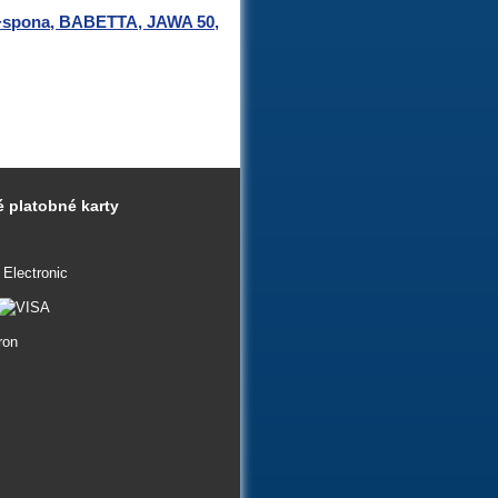
S+spona, BABETTA, JAWA 50,
 platobné karty