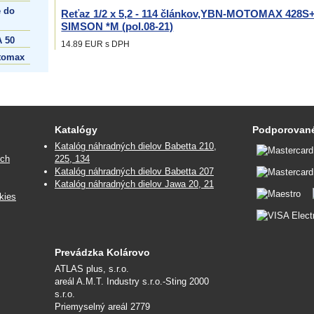
 do
Reťaz 1/2 x 5,2 - 114 článkov,YBN-MOTOMAX 428
SIMSON *M (pol.08-21)
 50
14.89 EUR
s DPH
tomax
Katalógy
Podporované
Katalóg náhradných dielov Babetta 210,
ých
225, 134
Katalóg náhradných dielov Babetta 207
Katalóg náhradných dielov Jawa 20, 21
kies
Prevádzka Kolárovo
ATLAS plus, s.r.o.
areál A.M.T. Industry s.r.o.-Sting 2000
s.r.o.
Priemyselný areál 2779