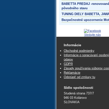
BABETTA PREDAJ -renovované
pôvodného stavu
TUNING DIELY BABETTA, JAWA
Bezpečnostné upozornenie Mo
Sledujte nás
Informácie
Obchodné podmienky
Informácie o spracúvaní osobn
údajov
GDPR
Zásady používania súborov coo
Reklamácie
Odstúpiť od zmluvy tu
Sídlo spoločnosti
Studená strana 737/7
946 03 Kolárovo
SLOVAKIA