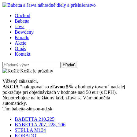
Obchod
Babetta
Jawa
Bowdeny
Korado
Akcie
O nás
Kontakt
Hľadať
Košík je prázdny
Vážený zákazníci,
AKCIA
"nakupovať so
zľavou 5%
z hodnoty tovaru" naďalej
pokračuje pri objednávkach v hodnote nad 50 eur (s DPH).
Nepotrebujete na to žiadny kód, zľava sa Vám odpočíta
automaticky.
Tím babetta-simson-nd.sk
BABETTA 210,225
BABETTA 207, 228, 206
STELLA M134
KORADO