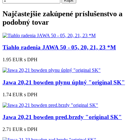
Kúpiť
Najčastejšie zakúpené príslušenstvo a
podobný tovar
Tiahlo radenia JAWA 50 - 05, 20, 21, 23 *M
1.95 EUR
s DPH
Jawa 20,21 bowden plynu úplný "original SK"
1.74 EUR
s DPH
Jawa 20,21 bowden pred.brzdy "original SK"
2.71 EUR
s DPH