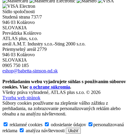
Sídlo spoločnosti
Studená strana 737/7
946 03 Kolárovo
SLOVAKIA
Prevádzka Kolárovo
ATLAS plus, s.r.o.
areál A.M.T. Industry s.r.o.-Sting 2000 s.r.o.
Priemyselný areál 2779
946 03 Kolárovo
SLOVAKIA
0905 750 185
eshop@babetta-simson-nd.sk
Prehliadaním webu vyjadrujete súhlas s používaním súborov
cookies. Viac
o ochrane súkromia
.
Všetky práva vyhradené, ATLAS plus s.r.o. © 2026
Tvorba web stránok
Súbory cookies používame na zlepšenie vášho zážitku z
prehliadania, na zobrazovanie personalizovaných reklám alebo
obsahu a na analýzu návštevnosti.
reklamné cookies
odosielanie údajov
personalizovaná
reklama
analýza návštevnosti
Uložiť