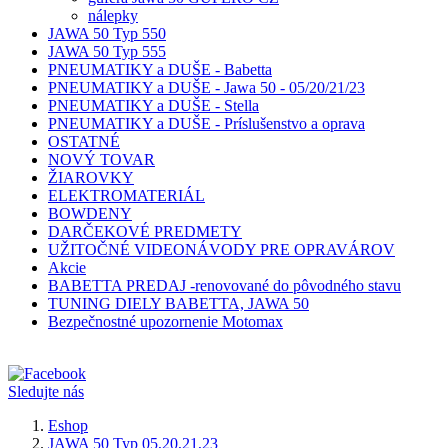
nálepky
JAWA 50 Typ 550
JAWA 50 Typ 555
PNEUMATIKY a DUŠE - Babetta
PNEUMATIKY a DUŠE - Jawa 50 - 05/20/21/23
PNEUMATIKY a DUŠE - Stella
PNEUMATIKY a DUŠE - Príslušenstvo a oprava
OSTATNÉ
NOVÝ TOVAR
ŽIAROVKY
ELEKTROMATERIÁL
BOWDENY
DARČEKOVÉ PREDMETY
UŽITOČNÉ VIDEONÁVODY PRE OPRAVÁROV
Akcie
BABETTA PREDAJ -renovované do pôvodného stavu
TUNING DIELY BABETTA, JAWA 50
Bezpečnostné upozornenie Motomax
Sledujte nás
Eshop
JAWA 50 Typ 05,20,21,23