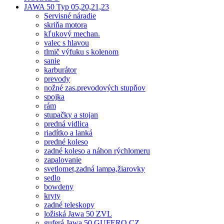
JAWA 50 Typ 05,20,21,23
Servisné náradie
skriňa motora
kľukový mechan.
valec s hlavou
tlmič výfuku s kolenom
sanie
karburátor
prevody
nožné zas.prevodových stupňov
spojka
rám
stupačky a stojan
predná vidlica
riadítko a lanká
predné koleso
zadné koleso a náhon rýchlomeru
zapalovanie
svetlomet,zadná lampa,žiarovky
sedlo
bowdeny
kryty
zadné teleskopy
ložiská Jawa 50 ZVL
guferá Jawa 50 GUFERO CZ