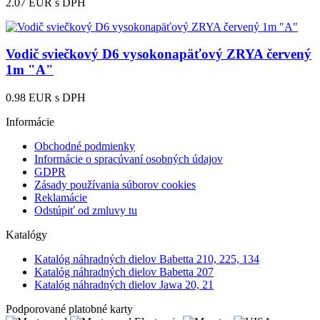
2.07 EUR
s DPH
Vodič sviečkový D6 vysokonapäťový ZRYA červený
1m "A"
0.98 EUR
s DPH
Informácie
Obchodné podmienky
Informácie o spracúvaní osobných údajov
GDPR
Zásady používania súborov cookies
Reklamácie
Odstúpiť od zmluvy tu
Katalógy
Katalóg náhradných dielov Babetta 210, 225, 134
Katalóg náhradných dielov Babetta 207
Katalóg náhradných dielov Jawa 20, 21
Podporované platobné karty