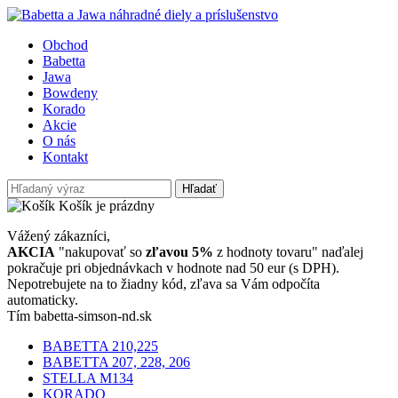
Obchod
Babetta
Jawa
Bowdeny
Korado
Akcie
O nás
Kontakt
Hľadať
Košík je prázdny
Vážený zákazníci,
AKCIA
"nakupovať so
zľavou 5%
z hodnoty tovaru" naďalej
pokračuje pri objednávkach v hodnote nad 50 eur (s DPH).
Nepotrebujete na to žiadny kód, zľava sa Vám odpočíta
automaticky.
Tím babetta-simson-nd.sk
BABETTA 210,225
BABETTA 207, 228, 206
STELLA M134
KORADO