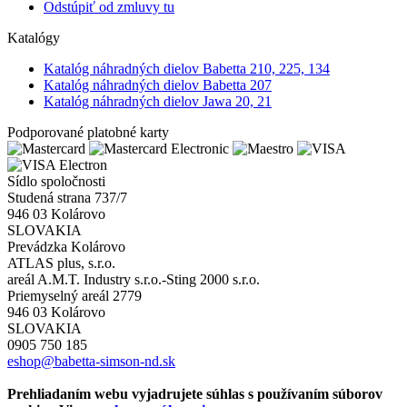
Odstúpiť od zmluvy tu
Katalógy
Katalóg náhradných dielov Babetta 210, 225, 134
Katalóg náhradných dielov Babetta 207
Katalóg náhradných dielov Jawa 20, 21
Podporované platobné karty
Sídlo spoločnosti
Studená strana 737/7
946 03 Kolárovo
SLOVAKIA
Prevádzka Kolárovo
ATLAS plus, s.r.o.
areál A.M.T. Industry s.r.o.-Sting 2000 s.r.o.
Priemyselný areál 2779
946 03 Kolárovo
SLOVAKIA
0905 750 185
eshop@babetta-simson-nd.sk
Prehliadaním webu vyjadrujete súhlas s používaním súborov