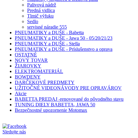
Palivová nádrž
Predná vidlica
Tlmič výfuku
Sedlo
servisné náradie 555
PNEUMATIKY a DUŠE - Babetta
PNEUMATIKY a DUŠE - Jawa 50 - 05/20/21/23
PNEUMATIKY a DUŠE - Stella
PNEUMATIKY a DUŠE - Príslušenstvo a oprava
OSTATNÉ
NOVÝ TOVAR
ŽIAROVKY
ELEKTROMATERIÁL
BOWDENY
DARČEKOVÉ PREDMETY
UŽITOČNÉ VIDEONÁVODY PRE OPRAVÁROV
Akcie
BABETTA PREDAJ -renovované do pôvodného stavu
TUNING DIELY BABETTA, JAWA 50
Bezpečnostné upozornenie Motomax
Sledujte nás