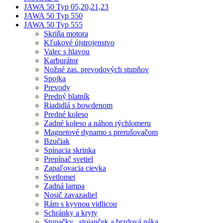
JAWA 50 Typ 05,20,21,23
JAWA 50 Typ 550
JAWA 50 Typ 555
Skriňa motora
Kľukové újstrojenstvo
Valec s hlavou
Karburátor
Nožné zas. prevodových stupňov
Spojka
Prevody
Predný blatník
Riadidlá s bowdenom
Predné koleso
Zadné koleso a náhon rýchlomeru
Magnetové dynamo s prerušovačom
Bzučiak
Spínacia skrinka
Prepínač svetiel
Zapaľovacia cievka
Svetlomet
Zadná lampa
Nosič zavazadiel
Rám s kyvnou vidlicou
Schránky a kryty
Stupačky , stojanček a brzdová páka