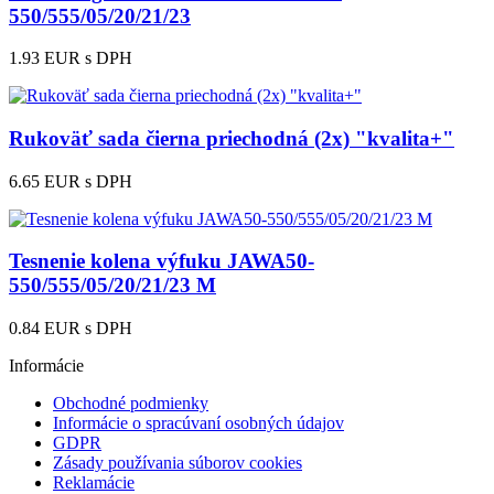
550/555/05/20/21/23
1.93 EUR
s DPH
Rukoväť sada čierna priechodná (2x) "kvalita+"
6.65 EUR
s DPH
Tesnenie kolena výfuku JAWA50-
550/555/05/20/21/23 M
0.84 EUR
s DPH
Informácie
Obchodné podmienky
Informácie o spracúvaní osobných údajov
GDPR
Zásady používania súborov cookies
Reklamácie