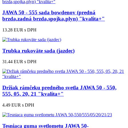
JAWA 50 - 555 sada bowdenov (predná
brzda,zadná brzda,spojka,plyn) "kvalita+"
13.28 EUR
s DPH
Trubka rukoväte sada (jazdec)
31.44 EUR
s DPH
Držiak rámčeku predného svetla JAWA 50 - 550,
555, 05, 20, 21 "kvalita+"
4.49 EUR
s DPH
Tesniaca guma svetlometu JAWA 50-