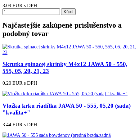
3.09
EUR
s DPH
Kúpiť
Najčastejšie zakúpené príslušenstvo a
podobný tovar
Skrutka spínacej skrinky M4x12 JAWA 50 - 550,
555, 05, 20, 21, 23
0.20 EUR
s DPH
Vložka krku riadítka JAWA 50 - 555, 05,20 (sada)
"kvalita+"
3.44 EUR
s DPH