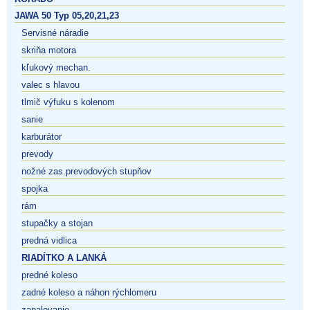
JAWA 50 Typ 05,20,21,23
Servisné náradie
skriňa motora
kľukový mechan.
valec s hlavou
tlmič výfuku s kolenom
sanie
karburátor
prevody
nožné zas.prevodových stupňov
spojka
rám
stupačky a stojan
predná vidlica
RIADÍTKO A LANKÁ
predné koleso
zadné koleso a náhon rýchlomeru
zapalovanie