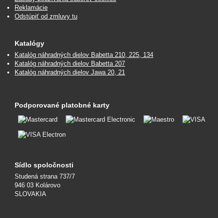
Reklamácie
Odstúpiť od zmluvy tu
Katalógy
Katalóg náhradných dielov Babetta 210, 225, 134
Katalóg náhradných dielov Babetta 207
Katalóg náhradných dielov Jawa 20, 21
Podporované platobné karty
Sídlo spoločnosti
Studená strana 737/7
946 03 Kolárovo
SLOVAKIA