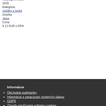
2035
Kategória:
riadítko a lanká
Značka:
Jawa
Cena:
9.12
EUR
s DPH
Informácie
Obchodné podmienky
Informácie o spracúvaní osobných údajov
GDPR
Zásady používania súborov cookies