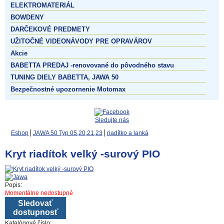
ELEKTROMATERIÁL
BOWDENY
DARČEKOVÉ PREDMETY
UŽITOČNÉ VIDEONÁVODY PRE OPRAVÁROV
Akcie
BABETTA PREDAJ -renovované do pôvodného stavu
TUNING DIELY BABETTA, JAWA 50
Bezpečnostné upozornenie Motomax
Sledujte nás
Eshop
JAWA 50 Typ 05,20,21,23
riadítko a lanká
Kryt riadítok velký -surový PIO
Popis:
Momentálne nedostupné
Sledovať
dostupnosť
Katalógové číslo: