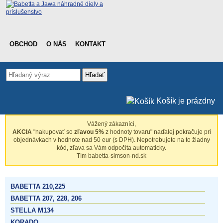
OBCHOD
O NÁS
KONTAKT
Hľadať
Košík je prázdny
Vážený zákazníci,
AKCIA
"nakupovať so
zľavou 5%
z hodnoty tovaru" naďalej pokračuje pri
objednávkach v hodnote nad 50 eur (s DPH). Nepotrebujete na to žiadny
kód, zľava sa Vám odpočíta automaticky.
Tím babetta-simson-nd.sk
BABETTA 210,225
BABETTA 207, 228, 206
STELLA M134
KORADO