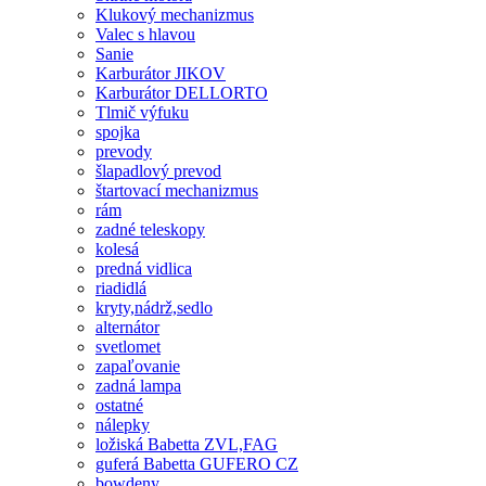
Klukový mechanizmus
Valec s hlavou
Sanie
Karburátor JIKOV
Karburátor DELLORTO
Tlmič výfuku
spojka
prevody
šlapadlový prevod
štartovací mechanizmus
rám
zadné teleskopy
kolesá
predná vidlica
riadidlá
kryty,nádrž,sedlo
alternátor
svetlomet
zapaľovanie
zadná lampa
ostatné
nálepky
ložiská Babetta ZVL,FAG
guferá Babetta GUFERO CZ
bowdeny