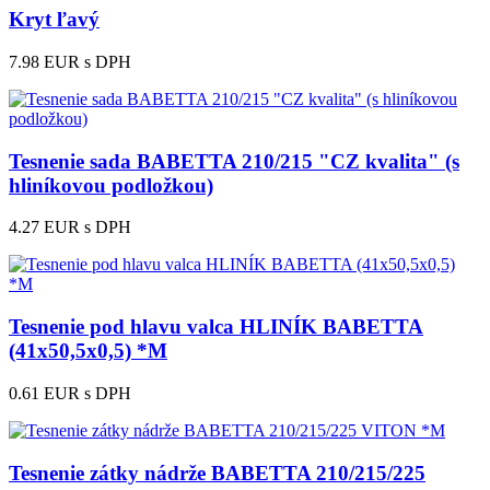
Kryt ľavý
7.98 EUR
s DPH
Tesnenie sada BABETTA 210/215 "CZ kvalita" (s
hliníkovou podložkou)
4.27 EUR
s DPH
Tesnenie pod hlavu valca HLINÍK BABETTA
(41x50,5x0,5) *M
0.61 EUR
s DPH
Tesnenie zátky nádrže BABETTA 210/215/225