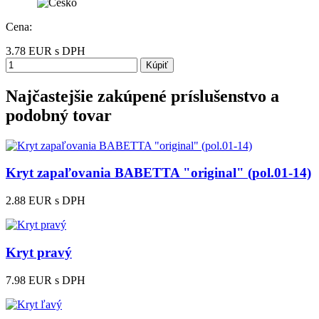
Cena:
3.78
EUR
s DPH
Kúpiť
Najčastejšie zakúpené príslušenstvo a
podobný tovar
Kryt zapaľovania BABETTA "original" (pol.01-14)
2.88 EUR
s DPH
Kryt pravý
7.98 EUR
s DPH