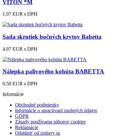
VITON *M
1.07 EUR
s DPH
Sada skrutiek bočných krytov Babetta
4.97 EUR
s DPH
Nálepka palivového kohúta BABETTA
0.50 EUR
s DPH
Informácie
Obchodné podmienky
Informácie o spracúvaní osobných údajov
GDPR
Zásady používania súborov cookies
Reklamácie
Odstúpiť od zmluvy tu