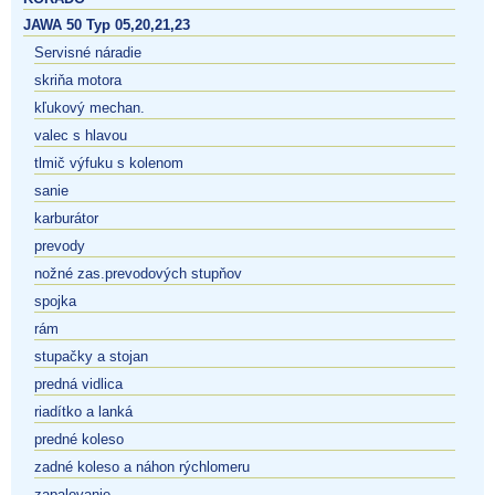
JAWA 50 Typ 05,20,21,23
Servisné náradie
skriňa motora
kľukový mechan.
valec s hlavou
tlmič výfuku s kolenom
sanie
karburátor
prevody
nožné zas.prevodových stupňov
spojka
rám
stupačky a stojan
predná vidlica
riadítko a lanká
predné koleso
zadné koleso a náhon rýchlomeru
zapalovanie