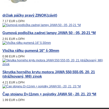
držiak páčky pravý ZINOK(závit)
7.17 EUR
s DPH
Gumová podložka zadnej lampy JAWA 50 - 05, 20,21 *M
2.91 EUR
s DPH
Vložka ráfku gumená 16" š-30mm
0.98 EUR
s DPH
Skrutka horného krytu motora JAWA 550,555,05, 20, 21
(drážkovaný, M6) zinok
4.21 EUR
s DPH
Čap stojanu D=11mm + pojistky JAWA 50 - 20, 21, 23 *M
1.99 EUR
s DPH