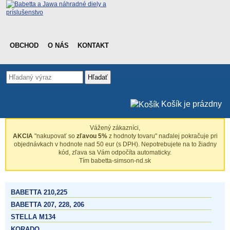
OBCHOD
O NÁS
KONTAKT
Hľadať
Košík je prázdny
Vážený zákazníci,
AKCIA
"nakupovať so
zľavou 5%
z hodnoty tovaru" naďalej pokračuje pri
objednávkach v hodnote nad 50 eur (s DPH). Nepotrebujete na to žiadny
kód, zľava sa Vám odpočíta automaticky.
Tím babetta-simson-nd.sk
BABETTA 210,225
BABETTA 207, 228, 206
STELLA M134
KORADO