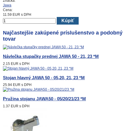
Značka:
Jawa
Cena:
11.59
EUR
s DPH
Kúpiť
Najčastejšie zakúpené príslušenstvo a podobný
tovar
Návlečka stupačky prednej JAWA 50 - 21, 23 *M
2.15 EUR
s DPH
Stojan hlavný JAWA 50 - 05,20, 21, 23 *M
25.94 EUR
s DPH
Pružina stojanu JAWA50 - 05/20/21/23 *M
1.37 EUR
s DPH