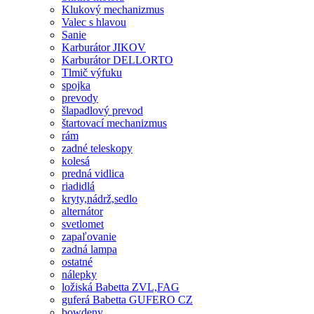
Klukový mechanizmus
Valec s hlavou
Sanie
Karburátor JIKOV
Karburátor DELLORTO
Tlmič výfuku
spojka
prevody
šlapadlový prevod
štartovací mechanizmus
rám
zadné teleskopy
kolesá
predná vidlica
riadidlá
kryty,nádrž,sedlo
alternátor
svetlomet
zapaľovanie
zadná lampa
ostatné
nálepky
ložiská Babetta ZVL,FAG
guferá Babetta GUFERO CZ
bowdeny