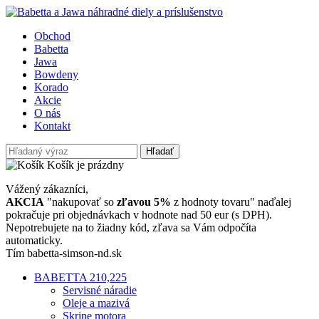
Obchod
Babetta
Jawa
Bowdeny
Korado
Akcie
O nás
Kontakt
Hľadať
Košík je prázdny
Vážený zákazníci,
AKCIA
"nakupovať so
zľavou 5%
z hodnoty tovaru" naďalej
pokračuje pri objednávkach v hodnote nad 50 eur (s DPH).
Nepotrebujete na to žiadny kód, zľava sa Vám odpočíta
automaticky.
Tím babetta-simson-nd.sk
BABETTA 210,225
Servisné náradie
Oleje a mazivá
Skrine motora