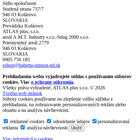
Sídlo spoločnosti
Studená strana 737/7
946 03 Kolárovo
SLOVAKIA
Prevádzka Kolárovo
ATLAS plus, s.r.o.
areál A.M.T. Industry s.r.o.-Sting 2000 s.r.o.
Priemyselný areál 2779
946 03 Kolárovo
SLOVAKIA
0905 750 185
eshop@babetta-simson-nd.sk
Prehliadaním webu vyjadrujete súhlas s používaním súborov
cookies. Viac
o ochrane súkromia
.
Všetky práva vyhradené, ATLAS plus s.r.o. © 2026
Tvorba web stránok
Súbory cookies používame na zlepšenie vášho zážitku z
prehliadania, na zobrazovanie personalizovaných reklám alebo
obsahu a na analýzu návštevnosti.
reklamné cookies
odosielanie údajov
personalizovaná
reklama
analýza návštevnosti
Uložiť
Viac informácií o cookies