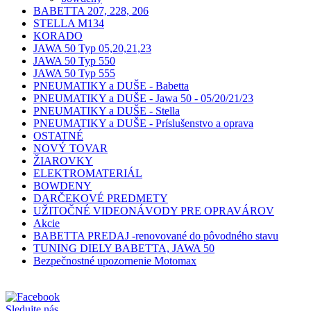
BABETTA 207, 228, 206
STELLA M134
KORADO
JAWA 50 Typ 05,20,21,23
JAWA 50 Typ 550
JAWA 50 Typ 555
PNEUMATIKY a DUŠE - Babetta
PNEUMATIKY a DUŠE - Jawa 50 - 05/20/21/23
PNEUMATIKY a DUŠE - Stella
PNEUMATIKY a DUŠE - Príslušenstvo a oprava
OSTATNÉ
NOVÝ TOVAR
ŽIAROVKY
ELEKTROMATERIÁL
BOWDENY
DARČEKOVÉ PREDMETY
UŽITOČNÉ VIDEONÁVODY PRE OPRAVÁROV
Akcie
BABETTA PREDAJ -renovované do pôvodného stavu
TUNING DIELY BABETTA, JAWA 50
Bezpečnostné upozornenie Motomax
Sledujte nás