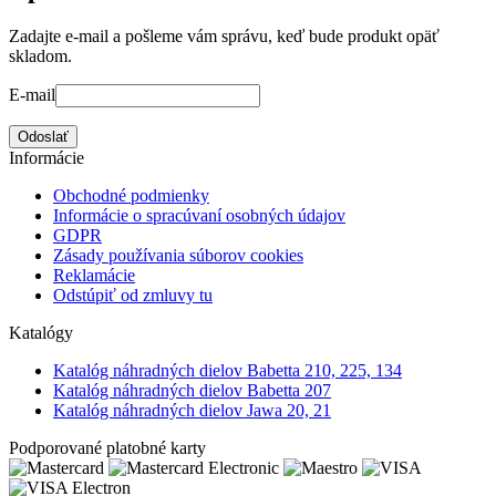
Zadajte e-mail a pošleme vám správu, keď bude produkt opäť
skladom.
E-mail
Odoslať
Informácie
Obchodné podmienky
Informácie o spracúvaní osobných údajov
GDPR
Zásady používania súborov cookies
Reklamácie
Odstúpiť od zmluvy tu
Katalógy
Katalóg náhradných dielov Babetta 210, 225, 134
Katalóg náhradných dielov Babetta 207
Katalóg náhradných dielov Jawa 20, 21
Podporované platobné karty