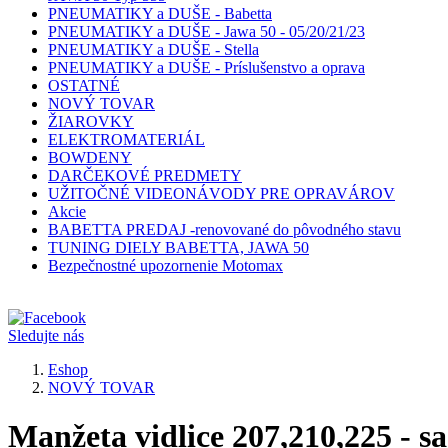
PNEUMATIKY a DUŠE - Babetta
PNEUMATIKY a DUŠE - Jawa 50 - 05/20/21/23
PNEUMATIKY a DUŠE - Stella
PNEUMATIKY a DUŠE - Príslušenstvo a oprava
OSTATNÉ
NOVÝ TOVAR
ŽIAROVKY
ELEKTROMATERIÁL
BOWDENY
DARČEKOVÉ PREDMETY
UŽITOČNÉ VIDEONÁVODY PRE OPRAVÁROV
Akcie
BABETTA PREDAJ -renovované do pôvodného stavu
TUNING DIELY BABETTA, JAWA 50
Bezpečnostné upozornenie Motomax
Sledujte nás
Eshop
NOVÝ TOVAR
Manžeta vidlice 207,210,225 - 