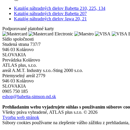
Katalóg náhradných dielov Babetta 210, 225, 134
Katalóg náhradných dielov Babetta 207
Katalóg náhradných dielov Jawa 20, 21
Podporované platobné karty
Sídlo spoločnosti
Studená strana 737/7
946 03 Kolárovo
SLOVAKIA
Prevádzka Kolárovo
ATLAS plus, s.r.o.
areál A.M.T. Industry s.r.o.-Sting 2000 s.r.o.
Priemyselný areál 2779
946 03 Kolárovo
SLOVAKIA
0905 750 185
eshop@babetta-simson-nd.sk
Prehliadaním webu vyjadrujete súhlas s používaním súborov coo
Všetky práva vyhradené, ATLAS plus s.r.o. © 2026
Tvorba web stránok
Súbory cookies používame na zlepšenie vášho zážitku z prehliadania,