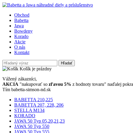
Obchod
Babetta
Jawa
Bowdeny
Korado
Akcie
O nás
Kontakt
Hľadať
Košík je prázdny
Vážený zákazníci,
AKCIA
"nakupovať so
zľavou 5%
z hodnoty tovaru" naďalej pokra
Tím babetta-simson-nd.sk
BABETTA 210,225
BABETTA 207, 228, 206
STELLA M134
KORADO
JAWA 50 Typ 05,20,21,23
JAWA 50 Typ 550
JAWA 50 Typ 555