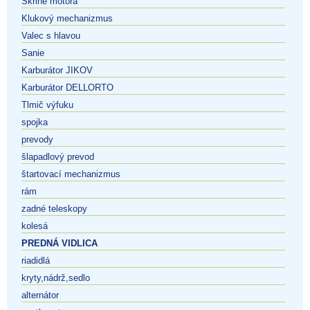
Skrine motora
Klukový mechanizmus
Valec s hlavou
Sanie
Karburátor JIKOV
Karburátor DELLORTO
Tlmič výfuku
spojka
prevody
šlapadlový prevod
štartovací mechanizmus
rám
zadné teleskopy
kolesá
PREDNÁ VIDLICA
riadidlá
kryty,nádrž,sedlo
alternátor