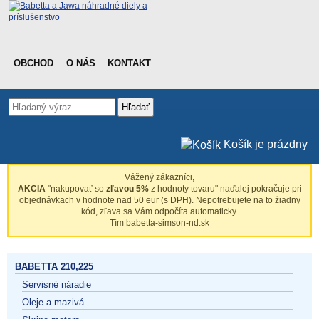
OBCHOD
O NÁS
KONTAKT
Hľadať
Košík je prázdny
Vážený zákazníci,
AKCIA
"nakupovať so
zľavou 5%
z hodnoty tovaru" naďalej pokračuje pri
objednávkach v hodnote nad 50 eur (s DPH). Nepotrebujete na to žiadny
kód, zľava sa Vám odpočíta automaticky.
Tím babetta-simson-nd.sk
BABETTA 210,225
Servisné náradie
Oleje a mazivá