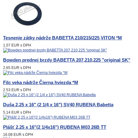
Tesnenie zátky nádrže BABETTA 210/215/225 VITON *M
1.07 EUR
s DPH
Bowden prednej brzdy BABETTA 207,210,225 "original SK"
2.65 EUR
s DPH
Filc veka nádrže Čierna hviezda *M
2.53 EUR
s DPH
Duša 2,25 x 16" (2 1/4 x 16") SV40 RUBENA Babetta
5.14 EUR
s DPH
Plášť 2,25 x 16"(2 1/4x16") RUBENA M03 26B TT
16.08 EUR
s DPH