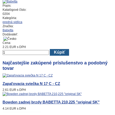
Popis:
Katalógové číslo:
0204
Kategória:
predná vidlica
Značka:
Babetta
Dodávateľ:
Cena:
2.21
EUR
s DPH
Kúpiť
Najčastejšie zakúpené príslušenstvo a podobný
tovar
Zapaľovacia sviečka N 17 C - CZ
2.61 EUR
s DPH
Bowden zadnej brzdy BABETTA 210,225 "original SK"
4.14 EUR
s DPH