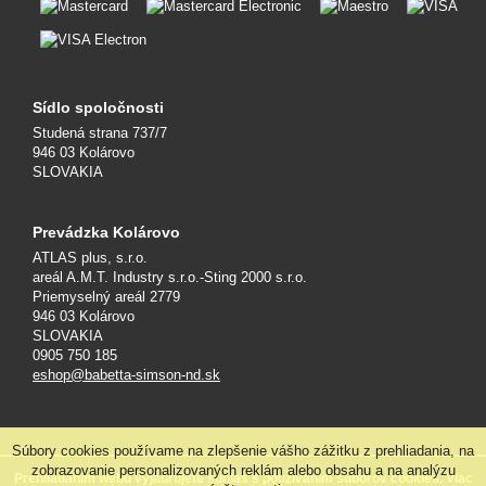
Sídlo spoločnosti
Studená strana 737/7
946 03 Kolárovo
SLOVAKIA
Prevádzka Kolárovo
ATLAS plus, s.r.o.
areál A.M.T. Industry s.r.o.-Sting 2000 s.r.o.
Priemyselný areál 2779
946 03 Kolárovo
SLOVAKIA
0905 750 185
eshop@babetta-simson-nd.sk
Súbory cookies používame na zlepšenie vášho zážitku z prehliadania, na
zobrazovanie personalizovaných reklám alebo obsahu a na analýzu
Prehliadaním webu vyjadrujete súhlas s používaním súborov cookies. Viac