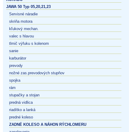
JAWA 50 Typ 05,20,21,23
Servisné náradie
skriňa motora
kľukový mechan.
valec s hlavou
tlmič výfuku s kolenom
sanie
karburátor
prevody
nožné zas.prevodových stupňov
spojka
rám
stupačky a stojan
predná vidlica
riadítko a lanká
predné koleso
ZADNÉ KOLESO A NÁHON RÝCHLOMERU
zapalovanie