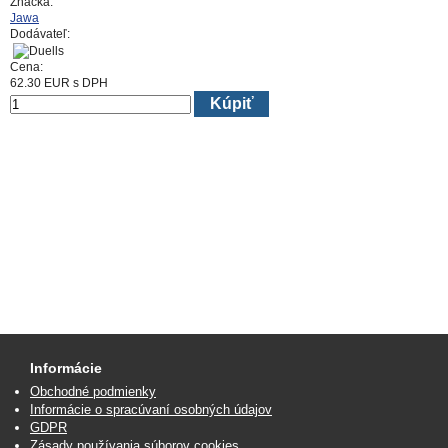
Značka:
Jawa
Dodávateľ:
Cena:
62.30
EUR
s DPH
Kúpiť
Informácie
Obchodné podmienky
Informácie o spracúvaní osobných údajov
GDPR
Zásady používania súborov cookies