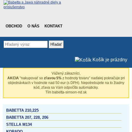
OBCHOD
O NÁS
KONTAKT
Hľadať
Košík je prázdny
Vážený zákazníci,
AKCIA
"nakupovať so
zľavou 5%
z hodnoty tovaru" naďalej pokračuje pri
objednávkach v hodnote nad 50 eur (s DPH). Nepotrebujete na to žiadny
kód, zľava sa Vám odpočíta automaticky.
Tím babetta-simson-nd.sk
BABETTA 210,225
BABETTA 207, 228, 206
STELLA M134
KORADO