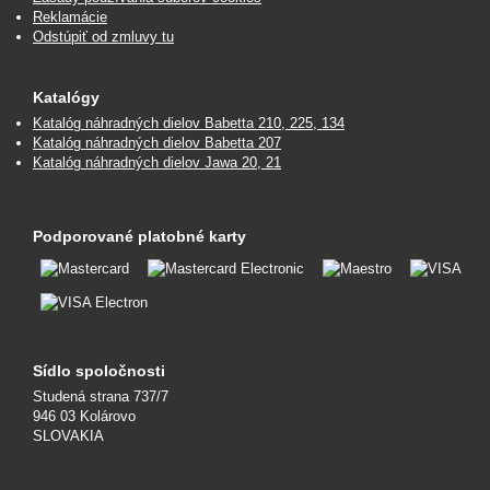
Reklamácie
Odstúpiť od zmluvy tu
Katalógy
Katalóg náhradných dielov Babetta 210, 225, 134
Katalóg náhradných dielov Babetta 207
Katalóg náhradných dielov Jawa 20, 21
Podporované platobné karty
Sídlo spoločnosti
Studená strana 737/7
946 03 Kolárovo
SLOVAKIA