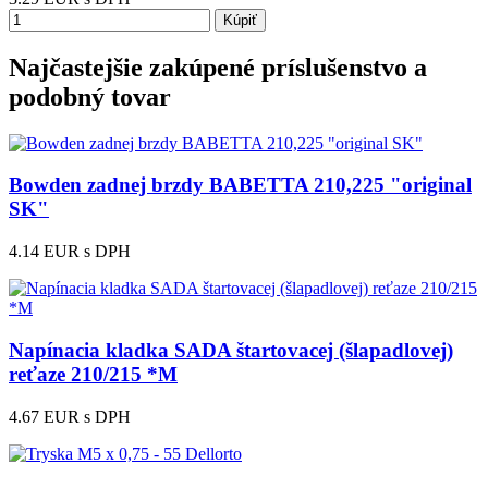
Kúpiť
Najčastejšie zakúpené príslušenstvo a
podobný tovar
Bowden zadnej brzdy BABETTA 210,225 "original
SK"
4.14 EUR
s DPH
Napínacia kladka SADA štartovacej (šlapadlovej)
reťaze 210/215 *M
4.67 EUR
s DPH