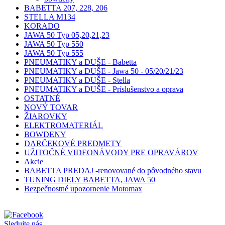
BABETTA 207, 228, 206
STELLA M134
KORADO
JAWA 50 Typ 05,20,21,23
JAWA 50 Typ 550
JAWA 50 Typ 555
PNEUMATIKY a DUŠE - Babetta
PNEUMATIKY a DUŠE - Jawa 50 - 05/20/21/23
PNEUMATIKY a DUŠE - Stella
PNEUMATIKY a DUŠE - Príslušenstvo a oprava
OSTATNÉ
NOVÝ TOVAR
ŽIAROVKY
ELEKTROMATERIÁL
BOWDENY
DARČEKOVÉ PREDMETY
UŽITOČNÉ VIDEONÁVODY PRE OPRAVÁROV
Akcie
BABETTA PREDAJ -renovované do pôvodného stavu
TUNING DIELY BABETTA, JAWA 50
Bezpečnostné upozornenie Motomax
Sledujte nás