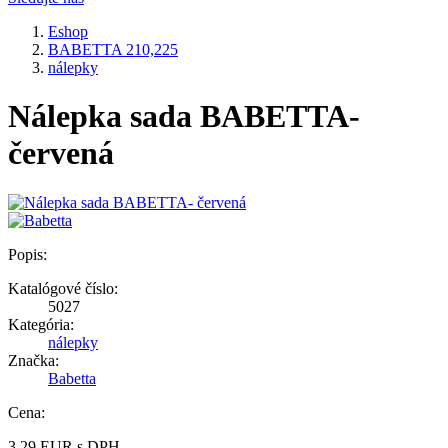
Eshop
BABETTA 210,225
nálepky
Nálepka sada BABETTA-
červená
Popis:
Katalógové číslo:
5027
Kategória:
nálepky
Značka:
Babetta
Cena:
3.29
EUR
s DPH