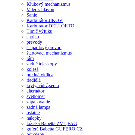
Klukový mechanizmus
Valec s hlavou
Sanie
Karburátor JIKOV
Karburátor DELLORTO
Tlmič výfuku
spojka
prevody
šlapadlový prevod
štartovací mechanizmus
rám
zadné teleskopy
kolesá
predná vidlica
riadidlá
kryty,nádrž,sedlo
alternátor
svetlomet
zapaľovanie
zadná lampa
ostatné
nálepky
ložiská Babetta ZVL,FAG
guferá Babetta GUFERO CZ
bowdeny