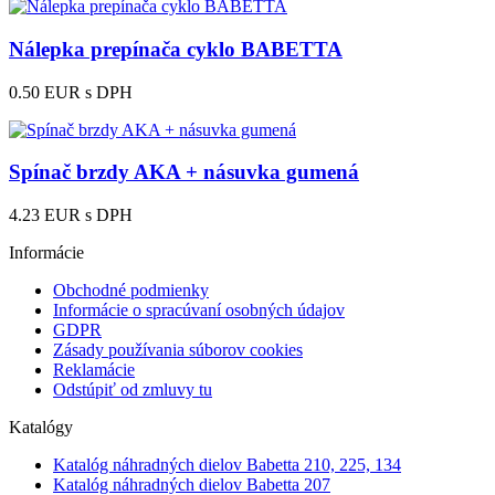
Nálepka prepínača cyklo BABETTA
0.50 EUR
s DPH
Spínač brzdy AKA + násuvka gumená
4.23 EUR
s DPH
Informácie
Obchodné podmienky
Informácie o spracúvaní osobných údajov
GDPR
Zásady používania súborov cookies
Reklamácie
Odstúpiť od zmluvy tu
Katalógy
Katalóg náhradných dielov Babetta 210, 225, 134
Katalóg náhradných dielov Babetta 207