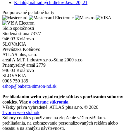
Katalóg náhradných dielov Jawa 20, 21
Podporované platobné karty
Sídlo spoločnosti
Studená strana 737/7
946 03 Kolárovo
SLOVAKIA
Prevádzka Kolárovo
ATLAS plus, s.r.o.
areál A.M.T. Industry s.r.o.-Sting 2000 s.r.o.
Priemyselný areál 2779
946 03 Kolárovo
SLOVAKIA
0905 750 185
eshop@babetta-simson-nd.sk
Prehliadaním webu vyjadrujete súhlas s používaním súborov
cookies. Viac
o ochrane súkromia
.
Všetky práva vyhradené, ATLAS plus s.r.o. © 2026
Tvorba web stránok
Súbory cookies používame na zlepšenie vášho zážitku z
prehliadania, na zobrazovanie personalizovaných reklám alebo
obsahu a na analýzu návštevnosti.