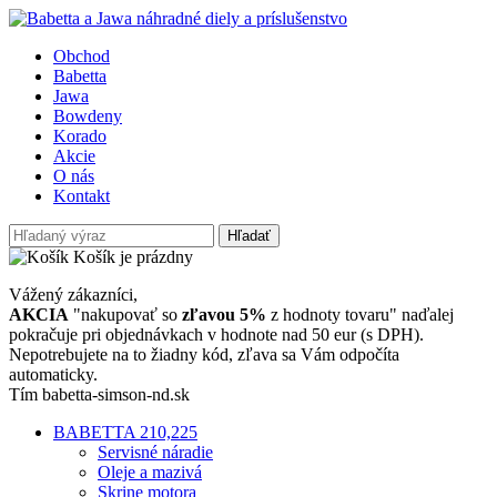
Obchod
Babetta
Jawa
Bowdeny
Korado
Akcie
O nás
Kontakt
Hľadať
Košík je prázdny
Vážený zákazníci,
AKCIA
"nakupovať so
zľavou 5%
z hodnoty tovaru" naďalej
pokračuje pri objednávkach v hodnote nad 50 eur (s DPH).
Nepotrebujete na to žiadny kód, zľava sa Vám odpočíta
automaticky.
Tím babetta-simson-nd.sk
BABETTA 210,225
Servisné náradie
Oleje a mazivá
Skrine motora