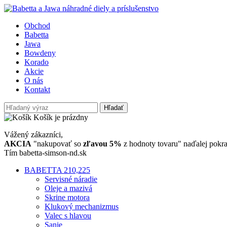
Obchod
Babetta
Jawa
Bowdeny
Korado
Akcie
O nás
Kontakt
Hľadať
Košík je prázdny
Vážený zákazníci,
AKCIA
"nakupovať so
zľavou 5%
z hodnoty tovaru" naďalej pokra
Tím babetta-simson-nd.sk
BABETTA 210,225
Servisné náradie
Oleje a mazivá
Skrine motora
Klukový mechanizmus
Valec s hlavou
Sanie