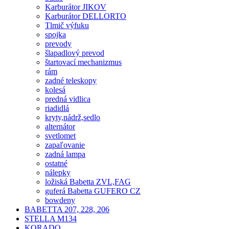
Karburátor JIKOV
Karburátor DELLORTO
Tlmič výfuku
spojka
prevody
šlapadlový prevod
štartovací mechanizmus
rám
zadné teleskopy
kolesá
predná vidlica
riadidlá
kryty,nádrž,sedlo
alternátor
svetlomet
zapaľovanie
zadná lampa
ostatné
nálepky
ložiská Babetta ZVL,FAG
guferá Babetta GUFERO CZ
bowdeny
BABETTA 207, 228, 206
STELLA M134
KORADO