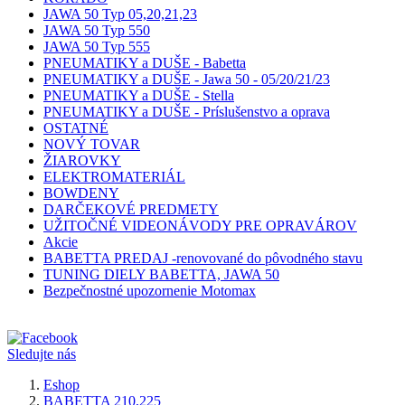
JAWA 50 Typ 05,20,21,23
JAWA 50 Typ 550
JAWA 50 Typ 555
PNEUMATIKY a DUŠE - Babetta
PNEUMATIKY a DUŠE - Jawa 50 - 05/20/21/23
PNEUMATIKY a DUŠE - Stella
PNEUMATIKY a DUŠE - Príslušenstvo a oprava
OSTATNÉ
NOVÝ TOVAR
ŽIAROVKY
ELEKTROMATERIÁL
BOWDENY
DARČEKOVÉ PREDMETY
UŽITOČNÉ VIDEONÁVODY PRE OPRAVÁROV
Akcie
BABETTA PREDAJ -renovované do pôvodného stavu
TUNING DIELY BABETTA, JAWA 50
Bezpečnostné upozornenie Motomax
Sledujte nás
Eshop
BABETTA 210,225