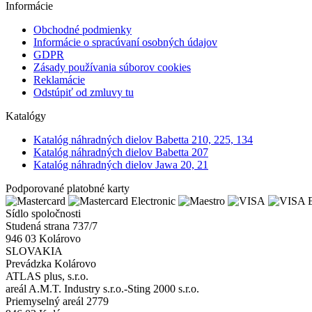
Informácie
Obchodné podmienky
Informácie o spracúvaní osobných údajov
GDPR
Zásady používania súborov cookies
Reklamácie
Odstúpiť od zmluvy tu
Katalógy
Katalóg náhradných dielov Babetta 210, 225, 134
Katalóg náhradných dielov Babetta 207
Katalóg náhradných dielov Jawa 20, 21
Podporované platobné karty
Sídlo spoločnosti
Studená strana 737/7
946 03 Kolárovo
SLOVAKIA
Prevádzka Kolárovo
ATLAS plus, s.r.o.
areál A.M.T. Industry s.r.o.-Sting 2000 s.r.o.
Priemyselný areál 2779