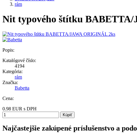
rám
Nit typového štítku BABETT
Popis:
Katalógové číslo:
4194
Kategória:
rám
Značka:
Babetta
Cena:
0.98
EUR
s DPH
Kúpiť
Najčastejšie zakúpené príslušenstvo a pod