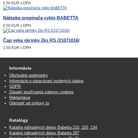
0.50 EUR
s DPH
Nálepka prepínača cyklo BABETTA
0.50 EUR
s DPH
Čap veka skrinky 2ks RS /21071016/
1.50 EUR
s DPH
Informácie
Obchodné podmienky
Informácie o spracúvaní osobných údajov
GDPR
Zásady používania súborov cookies
Reklamácie
Odstúpiť od zmluvy tu
Katalógy
Katalóg náhradných dielov Babetta 210, 225, 134
Katalóg náhradných dielov Babetta 207