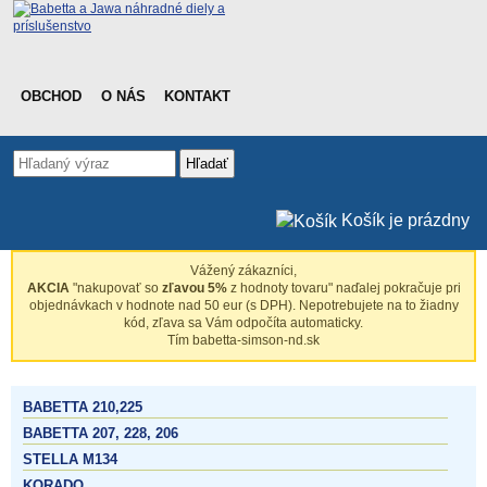
OBCHOD
O NÁS
KONTAKT
Hľadať
Košík je prázdny
Vážený zákazníci,
AKCIA
"nakupovať so
zľavou 5%
z hodnoty tovaru" naďalej pokračuje pri
objednávkach v hodnote nad 50 eur (s DPH). Nepotrebujete na to žiadny
kód, zľava sa Vám odpočíta automaticky.
Tím babetta-simson-nd.sk
BABETTA 210,225
BABETTA 207, 228, 206
STELLA M134
KORADO