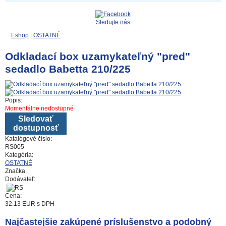
Sledujte nás
Eshop
OSTATNÉ
Odkladací box uzamykateľný "pred"
sedadlo Babetta 210/225
Popis:
Momentálne nedostupné
Sledovať
dostupnosť
Katalógové číslo:
RS005
Kategória:
OSTATNÉ
Značka:
Dodávateľ:
Cena:
32.13
EUR
s DPH
Najčastejšie zakúpené príslušenstvo a podobný