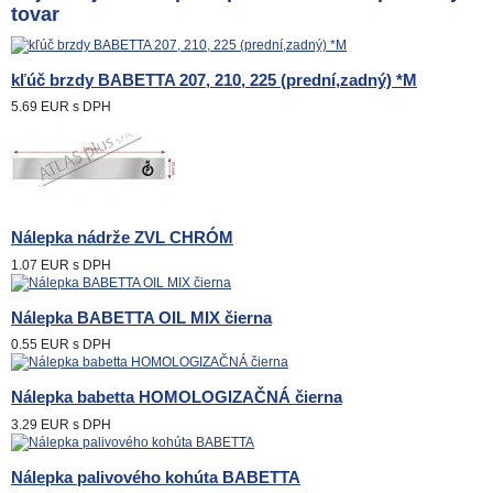
tovar
kľúč brzdy BABETTA 207, 210, 225 (prední,zadný) *M
5.69 EUR
s DPH
Nálepka nádrže ZVL CHRÓM
1.07 EUR
s DPH
Nálepka BABETTA OIL MIX čierna
0.55 EUR
s DPH
Nálepka babetta HOMOLOGIZAČNÁ čierna
3.29 EUR
s DPH
Nálepka palivového kohúta BABETTA