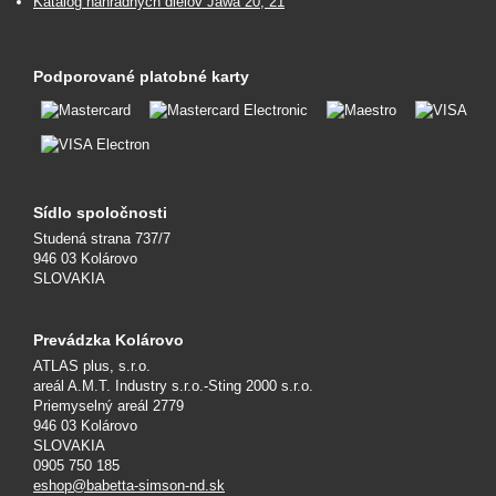
Katalóg náhradných dielov Jawa 20, 21
Podporované platobné karty
Sídlo spoločnosti
Studená strana 737/7
946 03 Kolárovo
SLOVAKIA
Prevádzka Kolárovo
ATLAS plus, s.r.o.
areál A.M.T. Industry s.r.o.-Sting 2000 s.r.o.
Priemyselný areál 2779
946 03 Kolárovo
SLOVAKIA
0905 750 185
eshop@babetta-simson-nd.sk