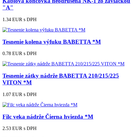
Káblová koncovka neodrušená NK-1 zo závlačkou
"A"
1.34 EUR
s DPH
Tesnenie kolena výfuku BABETTA *M
0.78 EUR
s DPH
Tesnenie zátky nádrže BABETTA 210/215/225
VITON *M
1.07 EUR
s DPH
Filc veka nádrže Čierna hviezda *M
2.53 EUR
s DPH