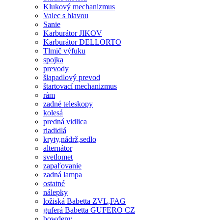
Klukový mechanizmus
Valec s hlavou
Sanie
Karburátor JIKOV
Karburátor DELLORTO
Tlmič výfuku
spojka
prevody
šlapadlový prevod
štartovací mechanizmus
rám
zadné teleskopy
kolesá
predná vidlica
riadidlá
kryty,nádrž,sedlo
alternátor
svetlomet
zapaľovanie
zadná lampa
ostatné
nálepky
ložiská Babetta ZVL,FAG
guferá Babetta GUFERO CZ
bowdeny