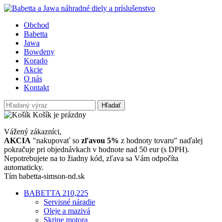
Obchod
Babetta
Jawa
Bowdeny
Korado
Akcie
O nás
Kontakt
Hľadať
Košík je prázdny
Vážený zákazníci,
AKCIA
"nakupovať so
zľavou 5%
z hodnoty tovaru" naďalej
pokračuje pri objednávkach v hodnote nad 50 eur (s DPH).
Nepotrebujete na to žiadny kód, zľava sa Vám odpočíta
automaticky.
Tím babetta-simson-nd.sk
BABETTA 210,225
Servisné náradie
Oleje a mazivá
Skrine motora