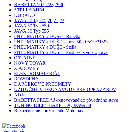
BABETTA 207, 228, 206
STELLA M134
KORADO
JAWA 50 Typ 05,20,21,23
JAWA 50 Typ 550
JAWA 50 Typ 555
PNEUMATIKY a DUŠE - Babetta
PNEUMATIKY a DUŠE - Jawa 50 - 05/20/21/23
PNEUMATIKY a DUŠE - Stella
PNEUMATIKY a DUŠE - Príslušenstvo a oprava
OSTATNÉ
NOVÝ TOVAR
ŽIAROVKY
ELEKTROMATERIÁL
BOWDENY
DARČEKOVÉ PREDMETY
UŽITOČNÉ VIDEONÁVODY PRE OPRAVÁROV
Akcie
BABETTA PREDAJ -renovované do pôvodného stavu
TUNING DIELY BABETTA, JAWA 50
Bezpečnostné upozornenie Motomax
Sledujte nás