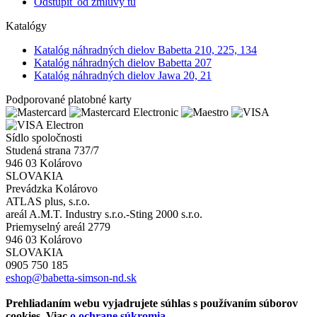
Odstúpiť od zmluvy tu
Katalógy
Katalóg náhradných dielov Babetta 210, 225, 134
Katalóg náhradných dielov Babetta 207
Katalóg náhradných dielov Jawa 20, 21
Podporované platobné karty
Sídlo spoločnosti
Studená strana 737/7
946 03 Kolárovo
SLOVAKIA
Prevádzka Kolárovo
ATLAS plus, s.r.o.
areál A.M.T. Industry s.r.o.-Sting 2000 s.r.o.
Priemyselný areál 2779
946 03 Kolárovo
SLOVAKIA
0905 750 185
eshop@babetta-simson-nd.sk
Prehliadaním webu vyjadrujete súhlas s používaním súborov
cookies. Viac
o ochrane súkromia
.