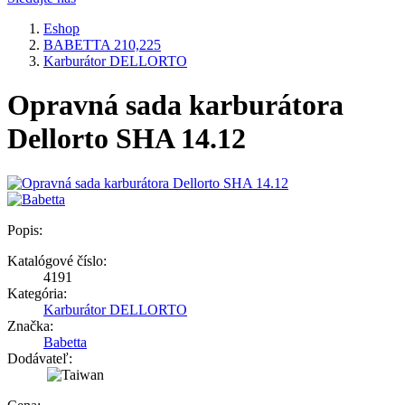
Eshop
BABETTA 210,225
Karburátor DELLORTO
Opravná sada karburátora
Dellorto SHA 14.12
Popis:
Katalógové číslo:
4191
Kategória:
Karburátor DELLORTO
Značka:
Babetta
Dodávateľ: