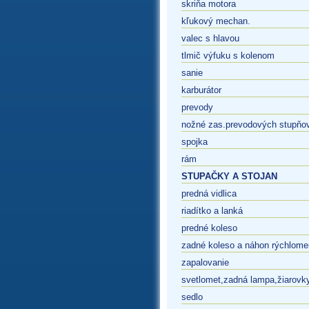
skriňa motora
kľukový mechan.
valec s hlavou
tlmič výfuku s kolenom
sanie
karburátor
prevody
nožné zas.prevodových stupňo
spojka
rám
STUPAČKY A STOJAN
predná vidlica
riadítko a lanká
predné koleso
zadné koleso a náhon rýchlome
zapalovanie
svetlomet,zadná lampa,žiarovk
sedlo