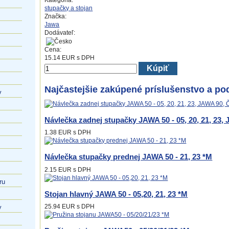
Kategória:
stupačky a stojan
Značka:
Jawa
Dodávateľ:
Cena:
15.14
EUR
s DPH
Kúpiť
Najčastejšie zakúpené príslušenstvo a po
v
Návlečka zadnej stupačky JAWA 50 - 05, 20, 21, 23,
1.38 EUR
s DPH
Návlečka stupačky prednej JAWA 50 - 21, 23 *M
2.15 EUR
s DPH
ru
Stojan hlavný JAWA 50 - 05,20, 21, 23 *M
25.94 EUR
s DPH
y