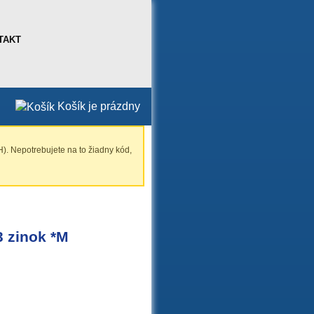
TAKT
Košík je prázdny
). Nepotrebujete na to žiadny kód,
3 zinok *M