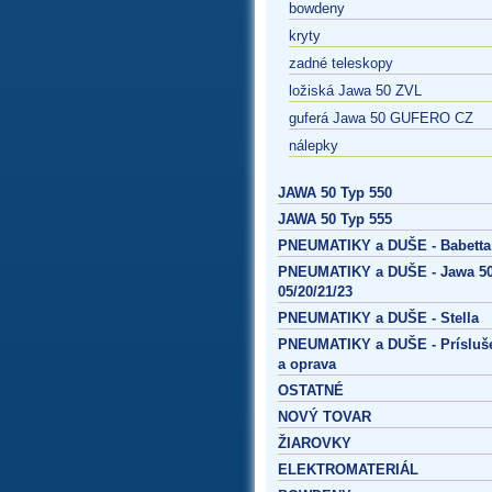
bowdeny
kryty
zadné teleskopy
ložiská Jawa 50 ZVL
guferá Jawa 50 GUFERO CZ
nálepky
JAWA 50 Typ 550
JAWA 50 Typ 555
PNEUMATIKY a DUŠE - Babetta
PNEUMATIKY a DUŠE - Jawa 50
05/20/21/23
PNEUMATIKY a DUŠE - Stella
PNEUMATIKY a DUŠE - Prísluš
a oprava
OSTATNÉ
NOVÝ TOVAR
ŽIAROVKY
ELEKTROMATERIÁL