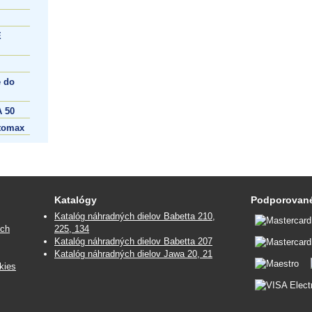
E
 do
 50
tomax
Katalógy
Podporované
Katalóg náhradných dielov Babetta 210,
ých
225, 134
Katalóg náhradných dielov Babetta 207
Katalóg náhradných dielov Jawa 20, 21
kies