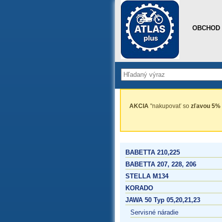
OBCHOD
AKCIA
"nakupovať so
zľavou 5%
BABETTA 210,225
BABETTA 207, 228, 206
STELLA M134
KORADO
JAWA 50 Typ 05,20,21,23
Servisné náradie