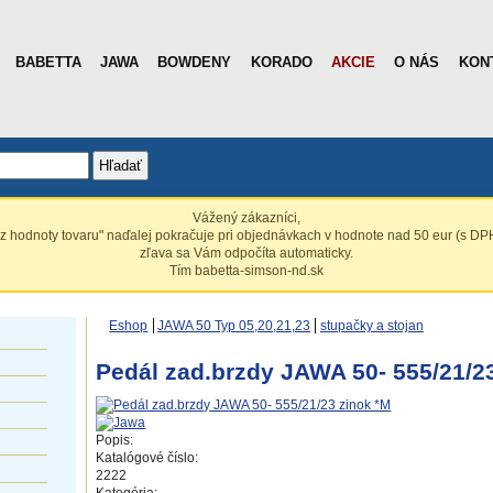
BABETTA
JAWA
BOWDENY
KORADO
AKCIE
O NÁS
KON
Hľadať
Vážený zákazníci,
z hodnoty tovaru" naďalej pokračuje pri objednávkach v hodnote nad 50 eur (s DPH
zľava sa Vám odpočíta automaticky.
Tím babetta-simson-nd.sk
Eshop
JAWA 50 Typ 05,20,21,23
stupačky a stojan
Pedál zad.brzdy JAWA 50- 555/21/2
Popis:
Katalógové číslo:
2222