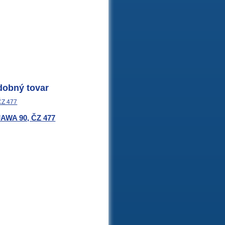
dobný tovar
 JAWA 90, ČZ 477