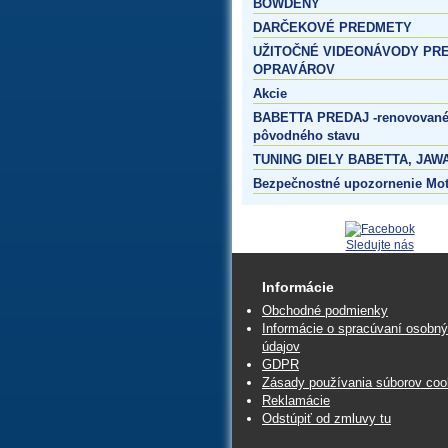
BOWDENY
DARČEKOVÉ PREDMETY
UŽITOČNÉ VIDEONÁVODY PR
OPRAVÁROV
Akcie
BABETTA PREDAJ -renovované
pôvodného stavu
TUNING DIELY BABETTA, JAWA
Bezpečnostné upozornenie Mo
Sledujte nás
Informácie
Obchodné podmienky
Informácie o spracúvaní osobn
údajov
GDPR
Zásady používania súborov coo
Reklamácie
Odstúpiť od zmluvy tu