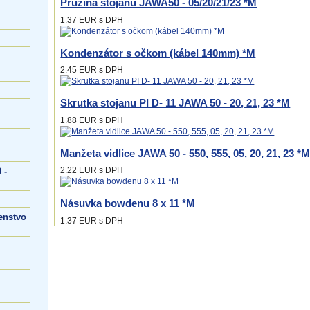
Pružina stojanu JAWA50 - 05/20/21/23 *M
1.37 EUR
s DPH
Kondenzátor s očkom (kábel 140mm) *M
2.45 EUR
s DPH
Skrutka stojanu PI D- 11 JAWA 50 - 20, 21, 23 *M
1.88 EUR
s DPH
Manžeta vidlice JAWA 50 - 550, 555, 05, 20, 21, 23 *
2.22 EUR
s DPH
 -
Násuvka bowdenu 8 x 11 *M
enstvo
1.37 EUR
s DPH