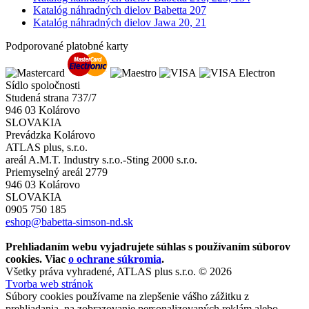
Katalóg náhradných dielov Babetta 207
Katalóg náhradných dielov Jawa 20, 21
Podporované platobné karty
Sídlo spoločnosti
Studená strana 737/7
946 03 Kolárovo
SLOVAKIA
Prevádzka Kolárovo
ATLAS plus, s.r.o.
areál A.M.T. Industry s.r.o.-Sting 2000 s.r.o.
Priemyselný areál 2779
946 03 Kolárovo
SLOVAKIA
0905 750 185
eshop@babetta-simson-nd.sk
Prehliadaním webu vyjadrujete súhlas s používaním súborov
cookies. Viac
o ochrane súkromia
.
Všetky práva vyhradené, ATLAS plus s.r.o. © 2026
Tvorba web stránok
Súbory cookies používame na zlepšenie vášho zážitku z
prehliadania, na zobrazovanie personalizovaných reklám alebo