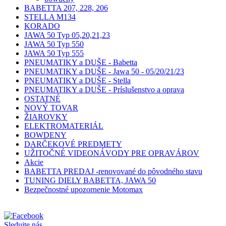
BABETTA 207, 228, 206
STELLA M134
KORADO
JAWA 50 Typ 05,20,21,23
JAWA 50 Typ 550
JAWA 50 Typ 555
PNEUMATIKY a DUŠE - Babetta
PNEUMATIKY a DUŠE - Jawa 50 - 05/20/21/23
PNEUMATIKY a DUŠE - Stella
PNEUMATIKY a DUŠE - Príslušenstvo a oprava
OSTATNÉ
NOVÝ TOVAR
ŽIAROVKY
ELEKTROMATERIÁL
BOWDENY
DARČEKOVÉ PREDMETY
UŽITOČNÉ VIDEONÁVODY PRE OPRAVÁROV
Akcie
BABETTA PREDAJ -renovované do pôvodného stavu
TUNING DIELY BABETTA, JAWA 50
Bezpečnostné upozornenie Motomax
Sledujte nás