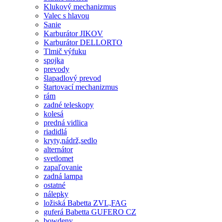
Klukový mechanizmus
Valec s hlavou
Sanie
Karburátor JIKOV
Karburátor DELLORTO
Tlmič výfuku
spojka
prevody
šlapadlový prevod
štartovací mechanizmus
rám
zadné teleskopy
kolesá
predná vidlica
riadidlá
kryty,nádrž,sedlo
alternátor
svetlomet
zapaľovanie
zadná lampa
ostatné
nálepky
ložiská Babetta ZVL,FAG
guferá Babetta GUFERO CZ
bowdeny