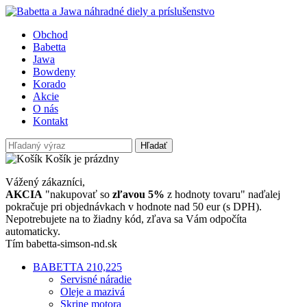
Obchod
Babetta
Jawa
Bowdeny
Korado
Akcie
O nás
Kontakt
Hľadať
Košík je prázdny
Vážený zákazníci,
AKCIA
"nakupovať so
zľavou 5%
z hodnoty tovaru" naďalej
pokračuje pri objednávkach v hodnote nad 50 eur (s DPH).
Nepotrebujete na to žiadny kód, zľava sa Vám odpočíta
automaticky.
Tím babetta-simson-nd.sk
BABETTA 210,225
Servisné náradie
Oleje a mazivá
Skrine motora