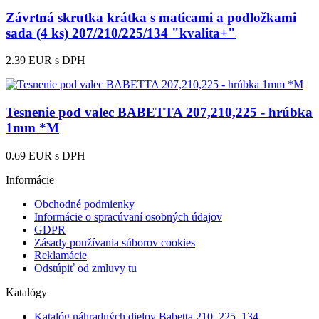
Závrtná skrutka krátka s maticami a podložkami
sada (4 ks) 207/210/225/134 "kvalita+"
2.39 EUR
s DPH
Tesnenie pod valec BABETTA 207,210,225 - hrúbka
1mm *M
0.69 EUR
s DPH
Informácie
Obchodné podmienky
Informácie o spracúvaní osobných údajov
GDPR
Zásady používania súborov cookies
Reklamácie
Odstúpiť od zmluvy tu
Katalógy
Katalóg náhradných dielov Babetta 210, 225, 134