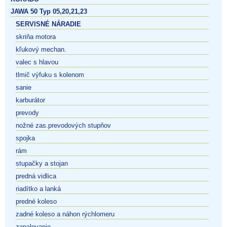
JAWA 50 Typ 05,20,21,23
SERVISNÉ NÁRADIE
skriňa motora
kľukový mechan.
valec s hlavou
tlmič výfuku s kolenom
sanie
karburátor
prevody
nožné zas.prevodových stupňov
spojka
rám
stupačky a stojan
predná vidlica
riadítko a lanká
predné koleso
zadné koleso a náhon rýchlomeru
zapalovanie