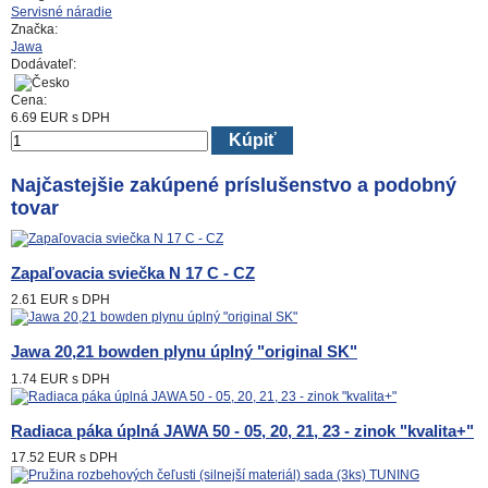
Servisné náradie
Značka:
Jawa
Dodávateľ:
Cena:
6.69
EUR
s DPH
Kúpiť
Najčastejšie zakúpené príslušenstvo a podobný
tovar
Zapaľovacia sviečka N 17 C - CZ
2.61 EUR
s DPH
Jawa 20,21 bowden plynu úplný "original SK"
1.74 EUR
s DPH
Radiaca páka úplná JAWA 50 - 05, 20, 21, 23 - zinok "kvalita+"
17.52 EUR
s DPH