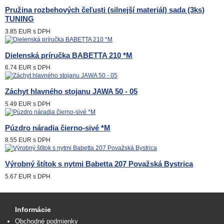
Pružina rozbehových čeľusti (silnejší materiál) sada (3ks)
TUNING
3.85 EUR
s DPH
Dielenská príručka BABETTA 210 *M
6.74 EUR
s DPH
Záchyt hlavného stojanu JAWA 50 - 05
5.49 EUR
s DPH
Púzdro náradia čierno-sivé *M
8.55 EUR
s DPH
Výrobný štítok s nytmi Babetta 207 Považská Bystrica
5.67 EUR
s DPH
Informácie
Obchodné podmienky