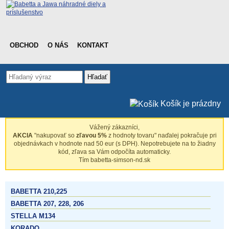
OBCHOD
O NÁS
KONTAKT
Hľadať
Košík je prázdny
Vážený zákazníci,
AKCIA
"nakupovať so
zľavou 5%
z hodnoty tovaru" naďalej pokračuje pri
objednávkach v hodnote nad 50 eur (s DPH). Nepotrebujete na to žiadny
kód, zľava sa Vám odpočíta automaticky.
Tím babetta-simson-nd.sk
BABETTA 210,225
BABETTA 207, 228, 206
STELLA M134
KORADO