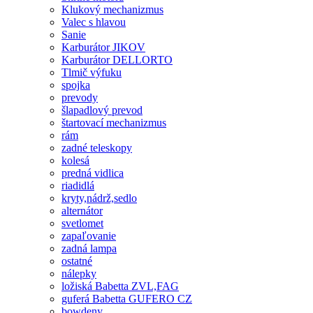
Klukový mechanizmus
Valec s hlavou
Sanie
Karburátor JIKOV
Karburátor DELLORTO
Tlmič výfuku
spojka
prevody
šlapadlový prevod
štartovací mechanizmus
rám
zadné teleskopy
kolesá
predná vidlica
riadidlá
kryty,nádrž,sedlo
alternátor
svetlomet
zapaľovanie
zadná lampa
ostatné
nálepky
ložiská Babetta ZVL,FAG
guferá Babetta GUFERO CZ
bowdeny