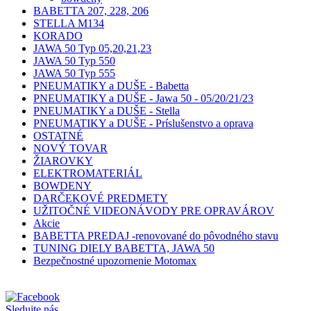
BABETTA 207, 228, 206
STELLA M134
KORADO
JAWA 50 Typ 05,20,21,23
JAWA 50 Typ 550
JAWA 50 Typ 555
PNEUMATIKY a DUŠE - Babetta
PNEUMATIKY a DUŠE - Jawa 50 - 05/20/21/23
PNEUMATIKY a DUŠE - Stella
PNEUMATIKY a DUŠE - Príslušenstvo a oprava
OSTATNÉ
NOVÝ TOVAR
ŽIAROVKY
ELEKTROMATERIÁL
BOWDENY
DARČEKOVÉ PREDMETY
UŽITOČNÉ VIDEONÁVODY PRE OPRAVÁROV
Akcie
BABETTA PREDAJ -renovované do pôvodného stavu
TUNING DIELY BABETTA, JAWA 50
Bezpečnostné upozornenie Motomax
Sledujte nás