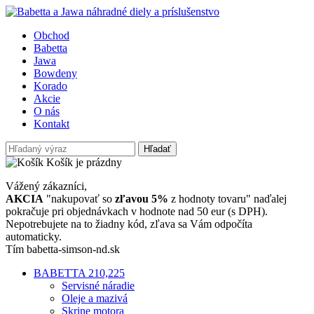
Obchod
Babetta
Jawa
Bowdeny
Korado
Akcie
O nás
Kontakt
Hľadať
Košík je prázdny
Vážený zákazníci,
AKCIA
"nakupovať so
zľavou 5%
z hodnoty tovaru" naďalej
pokračuje pri objednávkach v hodnote nad 50 eur (s DPH).
Nepotrebujete na to žiadny kód, zľava sa Vám odpočíta
automaticky.
Tím babetta-simson-nd.sk
BABETTA 210,225
Servisné náradie
Oleje a mazivá
Skrine motora