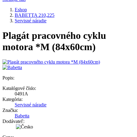
Eshop
BABETTA 210,225
Servisné náradie
Plagát pracovného cyklu
motora *M (84x60cm)
Popis:
Katalógové číslo:
0491A
Kategória:
Servisné náradie
Značka:
Babetta
Dodávateľ: