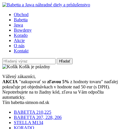
Obchod
Babetta
Jawa
Bowdeny
Korado
Akcie
O nás
Kontakt
Hľadať
Košík je prázdny
Vážený zákazníci,
AKCIA
"nakupovať so
zľavou 5%
z hodnoty tovaru" naďalej
pokračuje pri objednávkach v hodnote nad 50 eur (s DPH).
Nepotrebujete na to žiadny kód, zľava sa Vám odpočíta
automaticky.
Tím babetta-simson-nd.sk
BABETTA 210,225
BABETTA 207, 228, 206
STELLA M134
KORADO