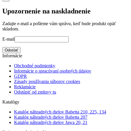
Upozornenie na naskladnenie
Zadajte e-mail a pošleme vám správu, keď bude produkt opäť
skladom.
E-mail
Odoslať
Informácie
Obchodné podmienky
Informácie o spracúvaní osobných údajov
GDPR
Zásady používania súborov cookies
Reklamácie
Odstúpiť od zmluvy tu
Katalógy
Katalóg náhradných dielov Babetta 210, 225, 134
Katalóg náhradných dielov Babetta 207
Katalóg náhradných dielov Jawa 20, 21