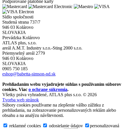
Podporované platobné karty
Sídlo spoločnosti
Studená strana 737/7
946 03 Kolárovo
SLOVAKIA
Prevádzka Kolárovo
ATLAS plus, s.r.o.
areál A.M.T. Industry s.r.o.-Sting 2000 s.r.o.
Priemyselný areál 2779
946 03 Kolárovo
SLOVAKIA
0905 750 185
eshop@babetta-simson-nd.sk
Prehliadaním webu vyjadrujete súhlas s používaním súborov
cookies. Viac
o ochrane súkromia
.
Všetky práva vyhradené, ATLAS plus s.r.o. © 2026
Tvorba web stránok
Súbory cookies používame na zlepšenie vášho zážitku z
prehliadania, na zobrazovanie personalizovaných reklám alebo
obsahu a na analýzu návštevnosti.
reklamné cookies
odosielanie údajov
personalizovaná