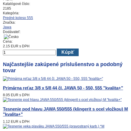
Katalógové číslo:
2185
Kategória:
Predné koleso 555
Značka:
Jawa
Dodávateľ:
Cena:
2.15
EUR
s DPH
Kúpiť
Najčastejšie zakúpené príslušenstvo a podobný
tovar
Primárna reťaz 3/8 x 5/8 44 čl. JAWA 50 - 550, 555 "kvalita+"
8.05 EUR
s DPH
Tesnenie pod hlavu JAWA 550/555 (klingerit s ocel vložkou) M
"kvalita+"
1.12 EUR
s DPH