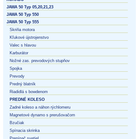
JAWA 50 Typ 05,20,21,23
JAWA 50 Typ 550
JAWA 50 Typ 555
Skriňa motora
Kľukové újstrojenstvo
Valec s hlavou
Karburátor
Nožné zas. prevodových stupňov
Spojka
Prevody
Predný blatník
Riadidlá s bowdenom
PREDNÉ KOLESO
Zadné koleso a náhon rýchlomeru
Magnetové dynamo s prerušovačom
Bzučiak
Spínacia skrinka
Prepínač svetiel