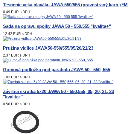
Tesnenie veka plaváku JAWA 550/555 (pravostraný karb.) *M
0.49 EUR
s DPH
Sada na opravu spojky JAWA 50 - 550,555 "kvalita+"
12.42 EUR
s DPH
Pružina vidlice JAWA50-550/555/05/20/21/23
2.37 EUR
s DPH
Gumová podložka pod parabolu JAWA 50 - 550, 555
1.02 EUR
s DPH
Závrtná skrutka 5x20 JAWA 50 - 550,555, 05, 20, 21, 23
"kvalita+"
0.56 EUR
s DPH