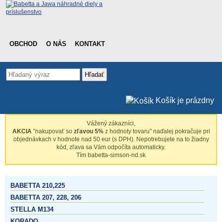
OBCHOD
O NÁS
KONTAKT
Hľadať
Košík je prázdny
Vážený zákazníci,
AKCIA
"nakupovať so
zľavou 5%
z hodnoty tovaru" naďalej pokračuje pri
objednávkach v hodnote nad 50 eur (s DPH). Nepotrebujete na to žiadny
kód, zľava sa Vám odpočíta automaticky.
Tím babetta-simson-nd.sk
BABETTA 210,225
BABETTA 207, 228, 206
STELLA M134
KORADO