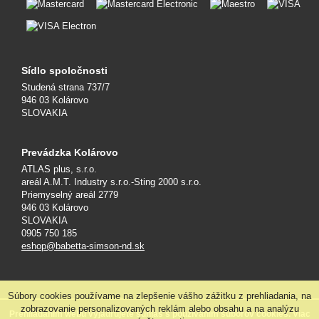
Sídlo spoločnosti
Studená strana 737/7
946 03 Kolárovo
SLOVAKIA
Prevádzka Kolárovo
ATLAS plus, s.r.o.
areál A.M.T. Industry s.r.o.-Sting 2000 s.r.o.
Priemyselný areál 2779
946 03 Kolárovo
SLOVAKIA
0905 750 185
eshop@babetta-simson-nd.sk
Súbory cookies používame na zlepšenie vášho zážitku z prehliadania, na
zobrazovanie personalizovaných reklám alebo obsahu a na analýzu
Prehliadaním webu vyjadrujete súhlas s používaním súborov cookies. Viac