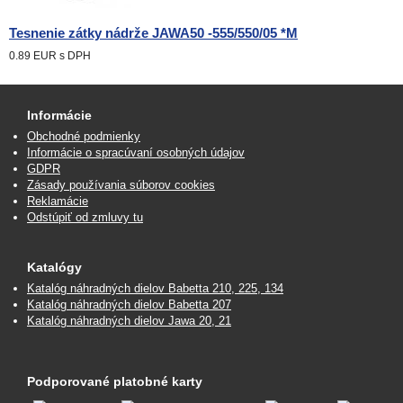
Tesnenie zátky nádrže JAWA50 -555/550/05 *M
0.89 EUR
s DPH
Informácie
Obchodné podmienky
Informácie o spracúvaní osobných údajov
GDPR
Zásady používania súborov cookies
Reklamácie
Odstúpiť od zmluvy tu
Katalógy
Katalóg náhradných dielov Babetta 210, 225, 134
Katalóg náhradných dielov Babetta 207
Katalóg náhradných dielov Jawa 20, 21
Podporované platobné karty