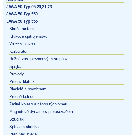
JAWA 50 Typ 05,20,21,23
JAWA 50 Typ 550
JAWA 50 Typ 555
Skriňa motora
Kľukové újstrojenstvo
Valec s hlavou
Karburátor
Nožné zas. prevodových stupňov
Spojka
Prevody
Predný blatník
Riadidlá s bowdenom
Predné koleso
Zadné koleso a náhon rýchlomeru
Magnetové dynamo s prerušovačom
Bzučiak
Spínacia skrinka
Prepínač svetiel