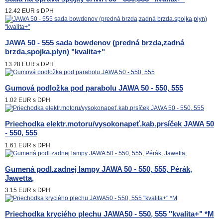
12.42 EUR
s DPH
JAWA 50 - 555 sada bowdenov (predná brzda,zadná
brzda,spojka,plyn) "kvalita+"
13.28 EUR
s DPH
Gumová podložka pod parabolu JAWA 50 - 550, 555
1.02 EUR
s DPH
Priechodka elektr.motoru/vysokonapeť.kab.prsíček JAWA 50
- 550, 555
1.61 EUR
s DPH
Gumená podl.zadnej lampy JAWA 50 - 550, 555, Pérák,
Jawetta,
3.15 EUR
s DPH
Priechodka kryciého plechu JAWA50 - 550, 555 "kvalita+" *M