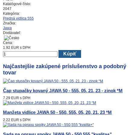
Katalógové číslo:
2047
Kategória:
Predná vidlica 555
Značka:
Jawa
Dodávateľ:
Cena:
1.92
EUR
s DPH
Kúpiť
Najčastejšie zakúpené príslušenstvo a podobný
tovar
Čap stupačky kovaný JAWA 50 - 555, 05, 21, 23 - zinok *M
7.29 EUR
s DPH
Manžeta vidlice JAWA 50 - 550, 555, 05, 20, 21, 23 *M
2.22 EUR
s DPH
Sada na opravu spojky JAWA 50 - 550,555 "kvalita+"