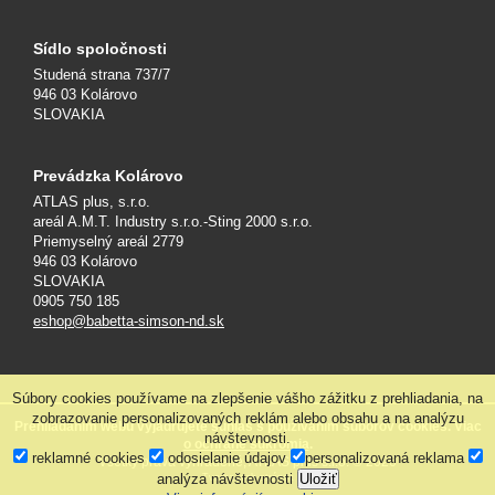
Sídlo spoločnosti
Studená strana 737/7
946 03 Kolárovo
SLOVAKIA
Prevádzka Kolárovo
ATLAS plus, s.r.o.
areál A.M.T. Industry s.r.o.-Sting 2000 s.r.o.
Priemyselný areál 2779
946 03 Kolárovo
SLOVAKIA
0905 750 185
eshop@babetta-simson-nd.sk
Súbory cookies používame na zlepšenie vášho zážitku z prehliadania, na
zobrazovanie personalizovaných reklám alebo obsahu a na analýzu
Prehliadaním webu vyjadrujete súhlas s používaním súborov cookies. Viac
návštevnosti.
o ochrane súkromia
.
reklamné cookies
odosielanie údajov
personalizovaná reklama
Všetky práva vyhradené, ATLAS plus s.r.o. © 2026
analýza návštevnosti
Uložiť
Tvorba web stránok