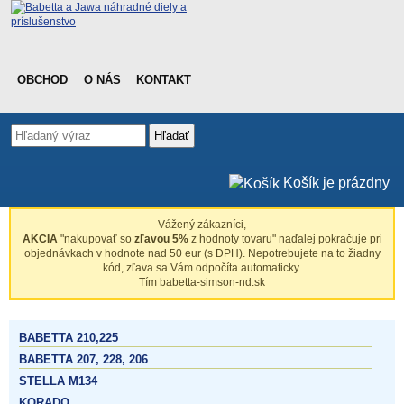
OBCHOD
O NÁS
KONTAKT
Hľadať
Košík je prázdny
Vážený zákazníci,
AKCIA
"nakupovať so
zľavou 5%
z hodnoty tovaru" naďalej pokračuje pri
objednávkach v hodnote nad 50 eur (s DPH). Nepotrebujete na to žiadny
kód, zľava sa Vám odpočíta automaticky.
Tím babetta-simson-nd.sk
BABETTA 210,225
BABETTA 207, 228, 206
STELLA M134
KORADO