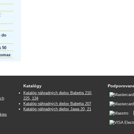
E
 do
 50
tomax
Katalógy
Podporované
Katalóg náhradných dielov Babetta 210,
ých
225, 134
Katalóg náhradných dielov Babetta 207
Katalóg náhradných dielov Jawa 20, 21
kies