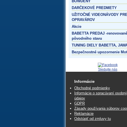
BOWDENY
DARČEKOVÉ PREDMETY
UŽITOČNÉ VIDEONÁVODY PR
OPRAVÁROV
Akcie
BABETTA PREDAJ -renovované
pôvodného stavu
TUNING DIELY BABETTA, JAWA
Bezpečnostné upozornenie Mo
Sledujte nás
Informácie
Obchodné podmienky
Informácie o spracúvaní osobn
údajov
GDPR
Zásady používania súborov coo
Reklamácie
Odstúpiť od zmluvy tu