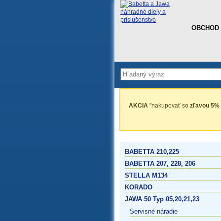
OBCHOD
AKCIA
"nakupovať so
zľavou 5%
BABETTA 210,225
BABETTA 207, 228, 206
STELLA M134
KORADO
JAWA 50 Typ 05,20,21,23
Servisné náradie