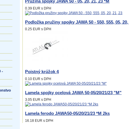
Pružina spojky JAWA 50 - 05, 20, 21, 23 *M
0.39 EUR
s DPH
Podložka pružiny spojky JAWA 50 - 550, 555, 05, 20, 
0.25 EUR
s DPH
 -
Poistný krúžok 4
0.10 EUR
s DPH
enstvo
Lamela spojky ocelová JAWA 50-05/20/21/23 "M"
3.05 EUR
s DPH
Lamela ferodo JAWA50-05/20/21/23 *M 2ks
16.18 EUR
s DPH