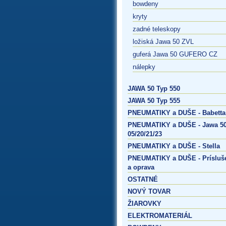
bowdeny
kryty
zadné teleskopy
ložiská Jawa 50 ZVL
guferá Jawa 50 GUFERO CZ
nálepky
JAWA 50 Typ 550
JAWA 50 Typ 555
PNEUMATIKY a DUŠE - Babetta
PNEUMATIKY a DUŠE - Jawa 50
05/20/21/23
PNEUMATIKY a DUŠE - Stella
PNEUMATIKY a DUŠE - Prísluš
a oprava
OSTATNÉ
NOVÝ TOVAR
ŽIAROVKY
ELEKTROMATERIÁL