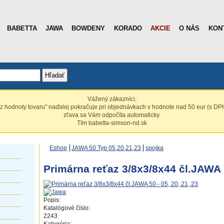
BABETTA
JAWA
BOWDENY
KORADO
AKCIE
O NÁS
KON
Hľadať
Vážený zákazníci,
z hodnoty tovaru" naďalej pokračuje pri objednávkach v hodnote nad 50 eur (s DPH
zľava sa Vám odpočíta automaticky.
Tím babetta-simson-nd.sk
Eshop
JAWA 50 Typ 05,20,21,23
spojka
Primárna reťaz 3/8x3/8x44 čl.JAWA 5
Popis:
Katalógové číslo:
2243