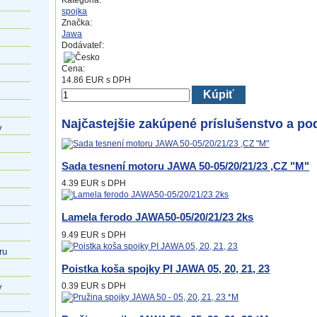
Kategória:
spojka
Značka:
Jawa
Dodávateľ:
Cena:
14.86
EUR
s DPH
Kúpiť
Najčastejšie zakúpené príslušenstvo a po
v
Sada tesnení motoru JAWA 50-05/20/21/23 ,CZ "M"
4.39 EUR
s DPH
Lamela ferodo JAWA50-05/20/21/23 2ks
9.49 EUR
s DPH
ru
Poistka koša spojky PI JAWA 05, 20, 21, 23
0.39 EUR
s DPH
y