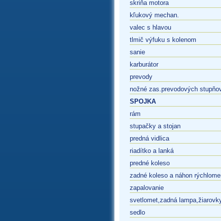
skriňa motora
kľukový mechan.
valec s hlavou
tlmič výfuku s kolenom
sanie
karburátor
prevody
nožné zas.prevodových stupňo
SPOJKA
rám
stupačky a stojan
predná vidlica
riadítko a lanká
predné koleso
zadné koleso a náhon rýchlome
zapalovanie
svetlomet,zadná lampa,žiarovk
sedlo