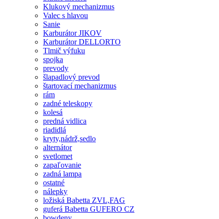
Klukový mechanizmus
Valec s hlavou
Sanie
Karburátor JIKOV
Karburátor DELLORTO
Tlmič výfuku
spojka
prevody
šlapadlový prevod
štartovací mechanizmus
rám
zadné teleskopy
kolesá
predná vidlica
riadidlá
kryty,nádrž,sedlo
alternátor
svetlomet
zapaľovanie
zadná lampa
ostatné
nálepky
ložiská Babetta ZVL,FAG
guferá Babetta GUFERO CZ
bowdeny