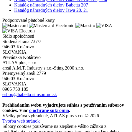
Katalóg náhradných dielov Babetta 207
Katalóg náhradných dielov Jawa 20, 21
Podporované platobné karty
Sídlo spoločnosti
Studená strana 737/7
946 03 Kolárovo
SLOVAKIA
Prevádzka Kolárovo
ATLAS plus, s.r.o.
areál A.M.T. Industry s.r.o.-Sting 2000 s.r.o.
Priemyselný areál 2779
946 03 Kolárovo
SLOVAKIA
0905 750 185
eshop@babetta-simson-nd.sk
Prehliadaním webu vyjadrujete súhlas s používaním súborov
cookies. Viac
o ochrane súkromia
.
Všetky práva vyhradené, ATLAS plus s.r.o. © 2026
Tvorba web stránok
Súbory cookies používame na zlepšenie vášho zážitku z
prehliadania, na zobrazovanie personalizovaných reklám alebo