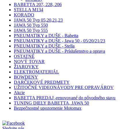
BABETTA 207, 228, 206
STELLA M134
KORADO
JAWA 50 Typ 05,20,21,23
JAWA 50 Typ 550
JAWA 50 Typ 555
PNEUMATIKY a DUŠE - Babetta
PNEUMATIKY a DUŠE - Jawa 50 - 05/20/21/23
PNEUMATIKY a DUŠE - Stella
PNEUMATIKY a DUŠE - Príslušenstvo a oprava
OSTATNÉ
NOVÝ TOVAR
ŽIAROVKY
ELEKTROMATERIÁL
BOWDENY
DARČEKOVÉ PREDMETY
UŽITOČNÉ VIDEONÁVODY PRE OPRAVÁROV
Akcie
BABETTA PREDAJ -renovované do pôvodného stavu
TUNING DIELY BABETTA, JAWA 50
Bezpečnostné upozornenie Motomax
Sledujte nás