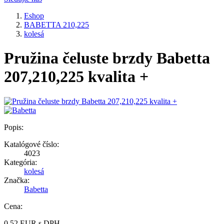
Eshop
BABETTA 210,225
kolesá
Pružina čeluste brzdy Babetta
207,210,225 kvalita +
Popis:
Katalógové číslo:
4023
Kategória:
kolesá
Značka:
Babetta
Cena:
0.52
EUR
s DPH