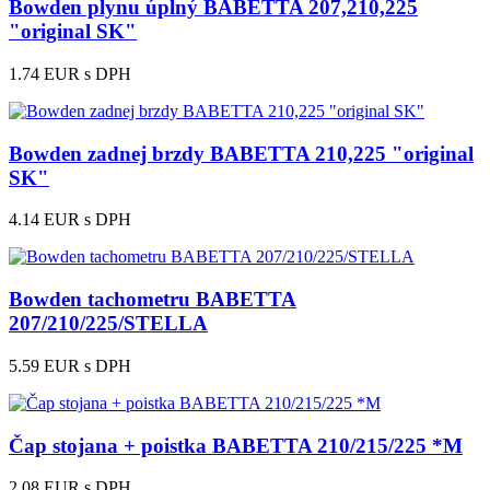
Bowden plynu úplný BABETTA 207,210,225
"original SK"
1.74 EUR
s DPH
Bowden zadnej brzdy BABETTA 210,225 "original
SK"
4.14 EUR
s DPH
Bowden tachometru BABETTA
207/210/225/STELLA
5.59 EUR
s DPH
Čap stojana + poistka BABETTA 210/215/225 *M
2.08 EUR
s DPH