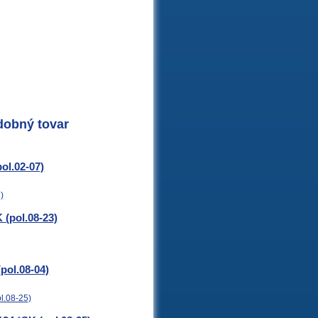
dobný tovar
ol.02-07)
 (pol.08-23)
pol.08-04)