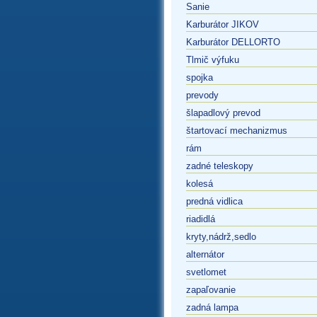
Sanie
Karburátor JIKOV
Karburátor DELLORTO
Tlmič výfuku
spojka
prevody
šlapadlový prevod
štartovací mechanizmus
rám
zadné teleskopy
kolesá
predná vidlica
riadidlá
kryty,nádrž,sedlo
alternátor
svetlomet
zapaľovanie
zadná lampa