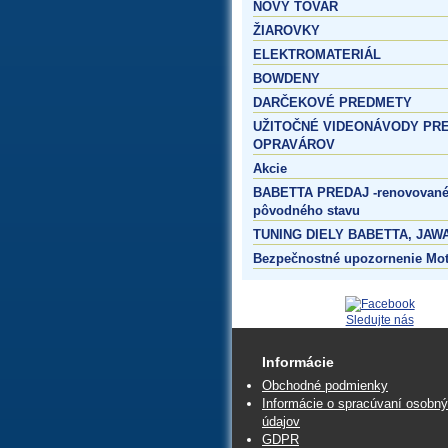
NOVÝ TOVAR
ŽIAROVKY
ELEKTROMATERIÁL
BOWDENY
DARČEKOVÉ PREDMETY
UŽITOČNÉ VIDEONÁVODY PR
OPRAVÁROV
Akcie
BABETTA PREDAJ -renovované
pôvodného stavu
TUNING DIELY BABETTA, JAWA
Bezpečnostné upozornenie Mo
Sledujte nás
Informácie
Obchodné podmienky
Informácie o spracúvaní osobn
údajov
GDPR