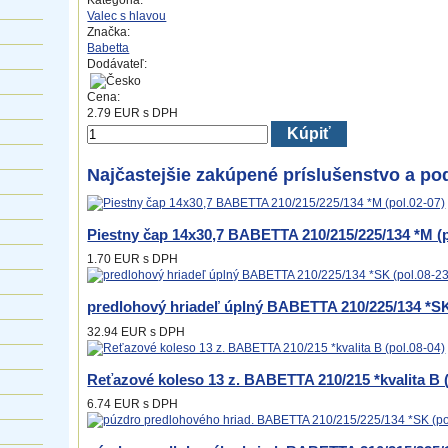
Kategória:
Valec s hlavou
Značka:
Babetta
Dodávateľ:
Cena:
2.79
EUR
s DPH
Kúpiť
Najčastejšie zakúpené príslušenstvo a po
Piestny čap 14x30,7 BABETTA 210/215/225/134 *M (p
1.70 EUR
s DPH
predlohový hriadeľ úplný BABETTA 210/225/134 *SK
32.94 EUR
s DPH
Reťazové koleso 13 z. BABETTA 210/215 *kvalita B (
6.74 EUR
s DPH