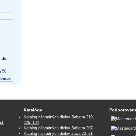
E
 do
 50
tomax
Katalógy
Podporované
Katalóg náhradných dielov Babetta 210,
ých
225, 134
Katalóg náhradných dielov Babetta 207
Katalóg náhradných dielov Jawa 20, 21