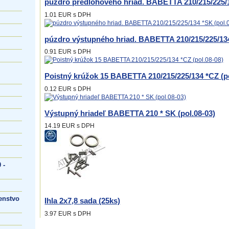
púzdro predlohového hriad. BABETTA 210/215/225/1
1.01 EUR
s DPH
púzdro výstupného hriad. BABETTA 210/215/225/134
0.91 EUR
s DPH
Poistný krúžok 15 BABETTA 210/215/225/134 *CZ (po
0.12 EUR
s DPH
Výstupný hriadeľ BABETTA 210 * SK (pol.08-03)
14.19 EUR
s DPH
 -
enstvo
Ihla 2x7,8 sada (25ks)
3.97 EUR
s DPH