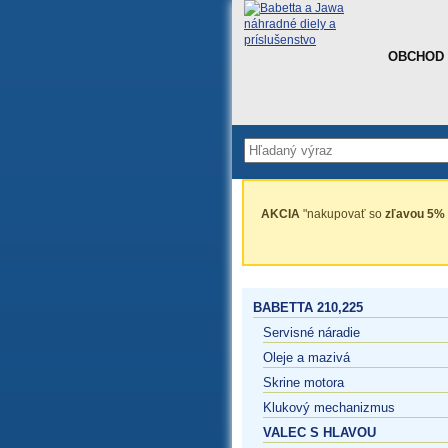
OBCHOD
AKCIA
"nakupovať so
zľavou 5%
BABETTA 210,225
Servisné náradie
Oleje a mazivá
Skrine motora
Klukový mechanizmus
VALEC S HLAVOU