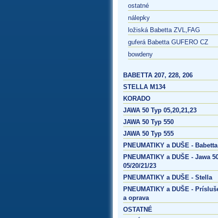
ostatné
nálepky
ložiská Babetta ZVL,FAG
guferá Babetta GUFERO CZ
bowdeny
BABETTA 207, 228, 206
STELLA M134
KORADO
JAWA 50 Typ 05,20,21,23
JAWA 50 Typ 550
JAWA 50 Typ 555
PNEUMATIKY a DUŠE - Babetta
PNEUMATIKY a DUŠE - Jawa 50
05/20/21/23
PNEUMATIKY a DUŠE - Stella
PNEUMATIKY a DUŠE - Prísluš
a oprava
OSTATNÉ