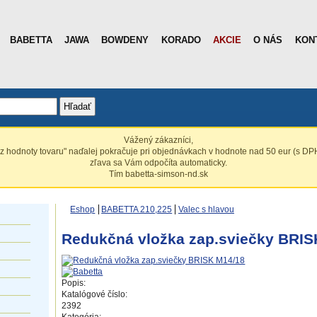
BABETTA
JAWA
BOWDENY
KORADO
AKCIE
O NÁS
KON
Hľadať
Vážený zákazníci,
z hodnoty tovaru" naďalej pokračuje pri objednávkach v hodnote nad 50 eur (s DPH
zľava sa Vám odpočíta automaticky.
Tím babetta-simson-nd.sk
Eshop
BABETTA 210,225
Valec s hlavou
Redukčná vložka zap.sviečky BRIS
Popis:
Katalógové číslo:
2392