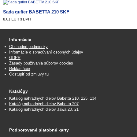
Sada gufier BABETTA 210 SKF
8.61 EUR
s DPH
Informácie
Obchodné podmienky
Informácie o spracúvaní osobných údajov
GDPR
Zásady používania súborov cookies
Reklamácie
Odstúpiť od zmluvy tu
Katalógy
Katalóg náhradných dielov Babetta 210, 225, 134
Katalóg náhradných dielov Babetta 207
Katalóg náhradných dielov Jawa 20, 21
Podporované platobné karty