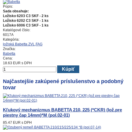
Popis:
Sada obsahuje:
Ložisko 6203 C3 SKF - 2 ks
Ložisko 6202 C3 SKF - 1 ks
Ložisko 6006 C3 SKF - 1 ks
Katalógové číslo:
6017A
Kategória:
ložiská Babetta ZVL,FAG
Značka:
Babetta
Cena:
18.63
EUR
s DPH
Kúpiť
Najčastejšie zakúpené príslušenstvo a podobný
tovar
Kľukový mechanizmus BABETTA 210, 225 (*CKR) (lož.pre
piestny čap 14mm)*M (pol.02-01)
85.47 EUR
s DPH