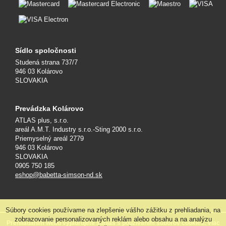
Sídlo spoločnosti
Studená strana 737/7
946 03 Kolárovo
SLOVAKIA
Prevádzka Kolárovo
ATLAS plus, s.r.o.
areál A.M.T. Industry s.r.o.-Sting 2000 s.r.o.
Priemyselný areál 2779
946 03 Kolárovo
SLOVAKIA
0905 750 185
eshop@babetta-simson-nd.sk
Súbory cookies používame na zlepšenie vášho zážitku z prehliadania, na
zobrazovanie personalizovaných reklám alebo obsahu a na analýzu
Prehliadaním webu vyjadrujete súhlas s používaním súborov cookies. Viac