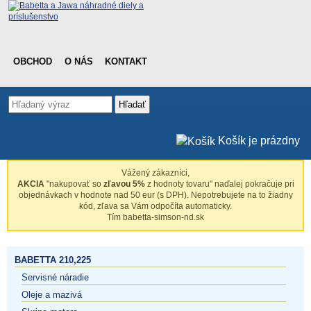
OBCHOD
O NÁS
KONTAKT
Hľadať
Košík je prázdny
Vážený zákazníci,
AKCIA
"nakupovať so
zľavou 5%
z hodnoty tovaru" naďalej pokračuje pri
objednávkach v hodnote nad 50 eur (s DPH). Nepotrebujete na to žiadny
kód, zľava sa Vám odpočíta automaticky.
Tím babetta-simson-nd.sk
BABETTA 210,225
Servisné náradie
Oleje a mazivá