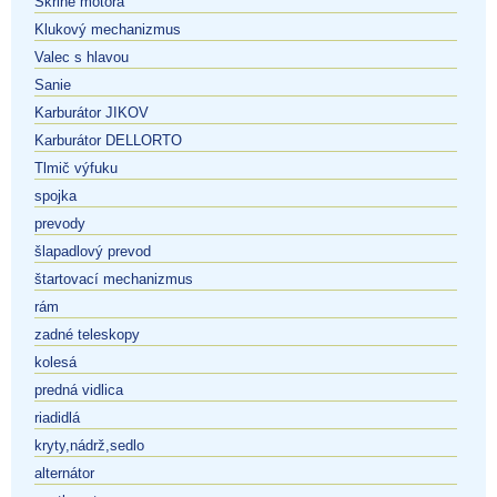
Skrine motora
Klukový mechanizmus
Valec s hlavou
Sanie
Karburátor JIKOV
Karburátor DELLORTO
Tlmič výfuku
spojka
prevody
šlapadlový prevod
štartovací mechanizmus
rám
zadné teleskopy
kolesá
predná vidlica
riadidlá
kryty,nádrž,sedlo
alternátor