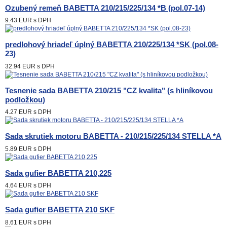
Ozubený remeň BABETTA 210/215/225/134 *B (pol.07-14)
9.43 EUR
s DPH
predlohový hriadeľ úplný BABETTA 210/225/134 *SK (pol.08-
23)
32.94 EUR
s DPH
Tesnenie sada BABETTA 210/215 "CZ kvalita" (s hliníkovou
podložkou)
4.27 EUR
s DPH
Sada skrutiek motoru BABETTA - 210/215/225/134 STELLA *A
5.89 EUR
s DPH
Sada gufier BABETTA 210,225
4.64 EUR
s DPH
Sada gufier BABETTA 210 SKF
8.61 EUR
s DPH