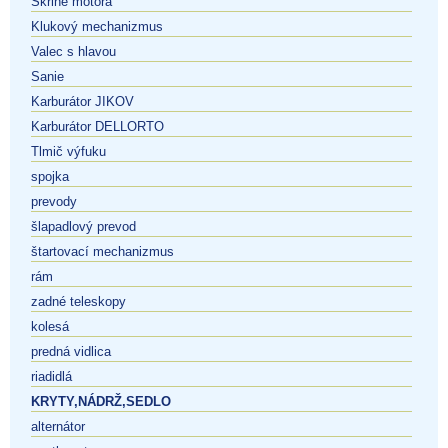
Skrine motora
Klukový mechanizmus
Valec s hlavou
Sanie
Karburátor JIKOV
Karburátor DELLORTO
Tlmič výfuku
spojka
prevody
šlapadlový prevod
štartovací mechanizmus
rám
zadné teleskopy
kolesá
predná vidlica
riadidlá
KRYTY,NÁDRŽ,SEDLO
alternátor