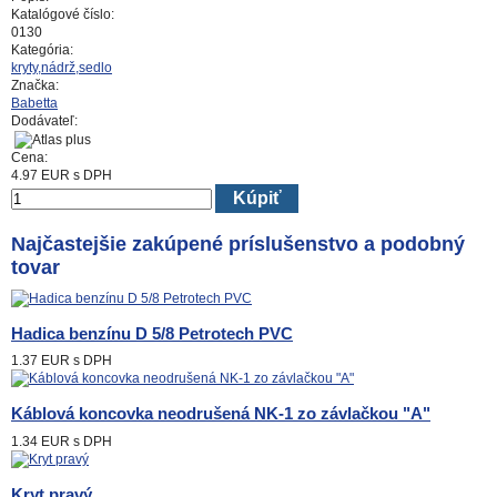
Katalógové číslo:
0130
Kategória:
kryty,nádrž,sedlo
Značka:
Babetta
Dodávateľ:
Cena:
4.97
EUR
s DPH
Kúpiť
Najčastejšie zakúpené príslušenstvo a podobný
tovar
Hadica benzínu D 5/8 Petrotech PVC
1.37 EUR
s DPH
Káblová koncovka neodrušená NK-1 zo závlačkou "A"
1.34 EUR
s DPH
Kryt pravý