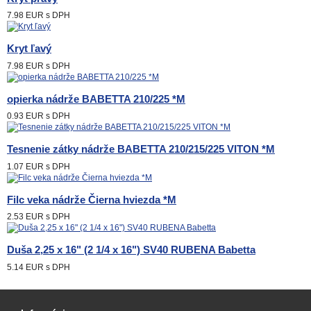
7.98 EUR
s DPH
Kryt ľavý
7.98 EUR
s DPH
opierka nádrže BABETTA 210/225 *M
0.93 EUR
s DPH
Tesnenie zátky nádrže BABETTA 210/215/225 VITON *M
1.07 EUR
s DPH
Filc veka nádrže Čierna hviezda *M
2.53 EUR
s DPH
Duša 2,25 x 16" (2 1/4 x 16") SV40 RUBENA Babetta
5.14 EUR
s DPH