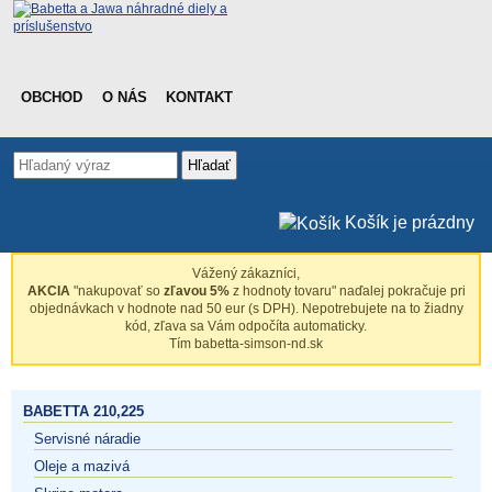
OBCHOD
O NÁS
KONTAKT
Hľadať
Košík je prázdny
Vážený zákazníci,
AKCIA
"nakupovať so
zľavou 5%
z hodnoty tovaru" naďalej pokračuje pri
objednávkach v hodnote nad 50 eur (s DPH). Nepotrebujete na to žiadny
kód, zľava sa Vám odpočíta automaticky.
Tím babetta-simson-nd.sk
BABETTA 210,225
Servisné náradie
Oleje a mazivá