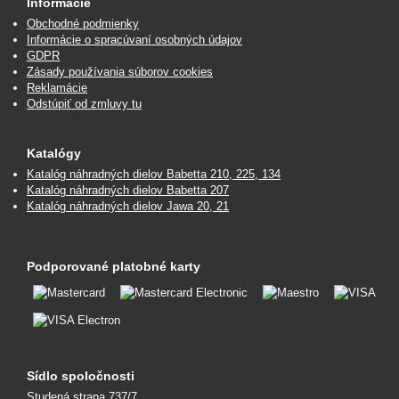
Informácie
Obchodné podmienky
Informácie o spracúvaní osobných údajov
GDPR
Zásady používania súborov cookies
Reklamácie
Odstúpiť od zmluvy tu
Katalógy
Katalóg náhradných dielov Babetta 210, 225, 134
Katalóg náhradných dielov Babetta 207
Katalóg náhradných dielov Jawa 20, 21
Podporované platobné karty
Sídlo spoločnosti
Studená strana 737/7