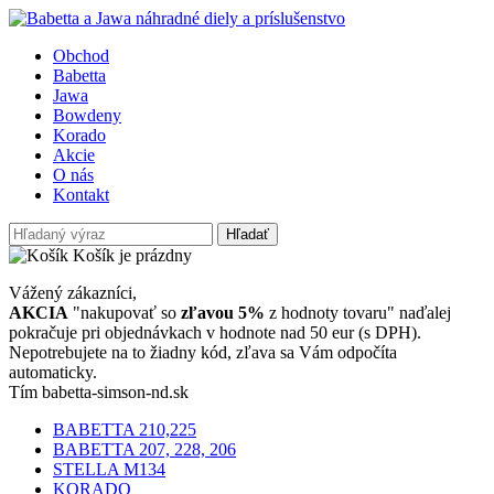
Obchod
Babetta
Jawa
Bowdeny
Korado
Akcie
O nás
Kontakt
Hľadať
Košík je prázdny
Vážený zákazníci,
AKCIA
"nakupovať so
zľavou 5%
z hodnoty tovaru" naďalej
pokračuje pri objednávkach v hodnote nad 50 eur (s DPH).
Nepotrebujete na to žiadny kód, zľava sa Vám odpočíta
automaticky.
Tím babetta-simson-nd.sk
BABETTA 210,225
BABETTA 207, 228, 206
STELLA M134
KORADO