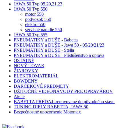
JAWA 50 Typ 05,20,21,23
JAWA 50 Typ 550
motor 550
podvozok 550
elektro 550
servisné náradie 550
JAWA 50 Typ 555
PNEUMATIKY a DUŠE - Babetta
PNEUMATIKY a DUŠE - Jawa 50 - 05/20/21/23
PNEUMATIKY a DUŠE - Stella
PNEUMATIKY a DUŠE - Príslušenstvo a oprava
OSTATNÉ
NOVÝ TOVAR
ŽIAROVKY
ELEKTROMATERIÁL
BOWDENY
DARČEKOVÉ PREDMETY
UŽITOČNÉ VIDEONÁVODY PRE OPRAVÁROV
Akcie
BABETTA PREDAJ -renovované do pôvodného stavu
TUNING DIELY BABETTA, JAWA 50
Bezpečnostné upozornenie Motomax