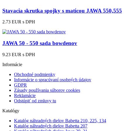
Stavacia skrutka spojky s maticou JAWA 550,555
2.73 EUR
s DPH
JAWA 50 - 550 sada bowdenov
9.23 EUR
s DPH
Informácie
Obchodné podmienky
Informácie o spracúvaní osobných údajov
GDPR
Zásady používania súborov cookies
Reklamácie
Odstúpiť od zmluvy tu
Katalógy
Katalóg náhradných dielov Babetta 210, 225, 134
Katalóg náhradných dielov Babetta 207