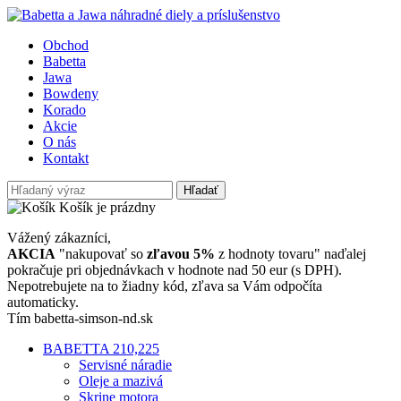
Obchod
Babetta
Jawa
Bowdeny
Korado
Akcie
O nás
Kontakt
Hľadať
Košík je prázdny
Vážený zákazníci,
AKCIA
"nakupovať so
zľavou 5%
z hodnoty tovaru" naďalej
pokračuje pri objednávkach v hodnote nad 50 eur (s DPH).
Nepotrebujete na to žiadny kód, zľava sa Vám odpočíta
automaticky.
Tím babetta-simson-nd.sk
BABETTA 210,225
Servisné náradie
Oleje a mazivá
Skrine motora