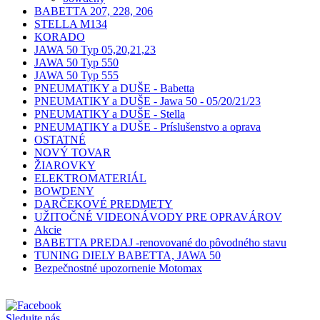
BABETTA 207, 228, 206
STELLA M134
KORADO
JAWA 50 Typ 05,20,21,23
JAWA 50 Typ 550
JAWA 50 Typ 555
PNEUMATIKY a DUŠE - Babetta
PNEUMATIKY a DUŠE - Jawa 50 - 05/20/21/23
PNEUMATIKY a DUŠE - Stella
PNEUMATIKY a DUŠE - Príslušenstvo a oprava
OSTATNÉ
NOVÝ TOVAR
ŽIAROVKY
ELEKTROMATERIÁL
BOWDENY
DARČEKOVÉ PREDMETY
UŽITOČNÉ VIDEONÁVODY PRE OPRAVÁROV
Akcie
BABETTA PREDAJ -renovované do pôvodného stavu
TUNING DIELY BABETTA, JAWA 50
Bezpečnostné upozornenie Motomax
Sledujte nás