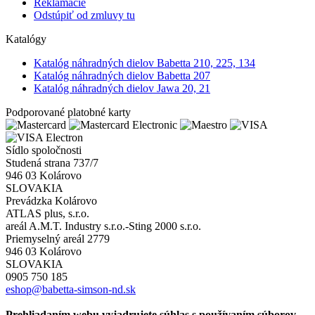
Reklamácie
Odstúpiť od zmluvy tu
Katalógy
Katalóg náhradných dielov Babetta 210, 225, 134
Katalóg náhradných dielov Babetta 207
Katalóg náhradných dielov Jawa 20, 21
Podporované platobné karty
Sídlo spoločnosti
Studená strana 737/7
946 03 Kolárovo
SLOVAKIA
Prevádzka Kolárovo
ATLAS plus, s.r.o.
areál A.M.T. Industry s.r.o.-Sting 2000 s.r.o.
Priemyselný areál 2779
946 03 Kolárovo
SLOVAKIA
0905 750 185
eshop@babetta-simson-nd.sk
Prehliadaním webu vyjadrujete súhlas s používaním súborov