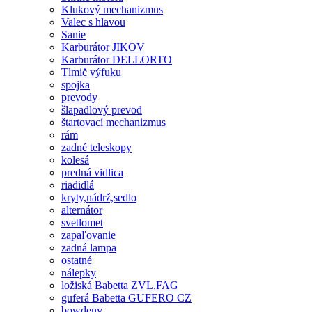
Klukový mechanizmus
Valec s hlavou
Sanie
Karburátor JIKOV
Karburátor DELLORTO
Tlmič výfuku
spojka
prevody
šlapadlový prevod
štartovací mechanizmus
rám
zadné teleskopy
kolesá
predná vidlica
riadidlá
kryty,nádrž,sedlo
alternátor
svetlomet
zapaľovanie
zadná lampa
ostatné
nálepky
ložiská Babetta ZVL,FAG
guferá Babetta GUFERO CZ
bowdeny