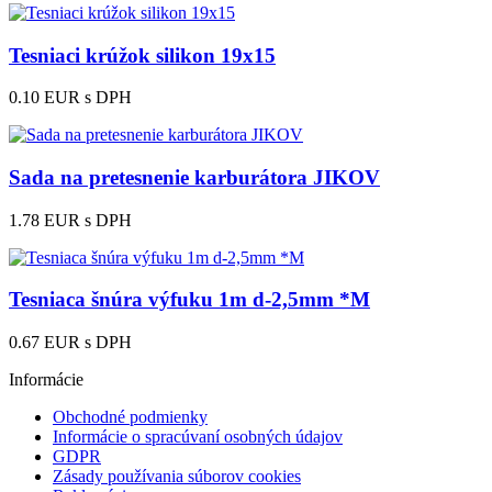
Tesniaci krúžok silikon 19x15
0.10 EUR
s DPH
Sada na pretesnenie karburátora JIKOV
1.78 EUR
s DPH
Tesniaca šnúra výfuku 1m d-2,5mm *M
0.67 EUR
s DPH
Informácie
Obchodné podmienky
Informácie o spracúvaní osobných údajov
GDPR
Zásady používania súborov cookies