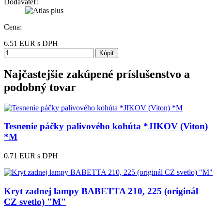
Dodávateľ:
Cena:
6.51
EUR
s DPH
Kúpiť
Najčastejšie zakúpené príslušenstvo a
podobný tovar
Tesnenie páčky palivového kohúta *JIKOV (Viton)
*M
0.71 EUR
s DPH
Kryt zadnej lampy BABETTA 210, 225 (originál
CZ svetlo) "M"