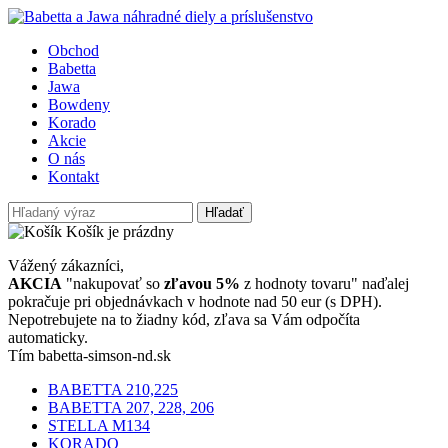
Obchod
Babetta
Jawa
Bowdeny
Korado
Akcie
O nás
Kontakt
Hľadať
Košík je prázdny
Vážený zákazníci,
AKCIA
"nakupovať so
zľavou 5%
z hodnoty tovaru" naďalej
pokračuje pri objednávkach v hodnote nad 50 eur (s DPH).
Nepotrebujete na to žiadny kód, zľava sa Vám odpočíta
automaticky.
Tím babetta-simson-nd.sk
BABETTA 210,225
BABETTA 207, 228, 206
STELLA M134
KORADO