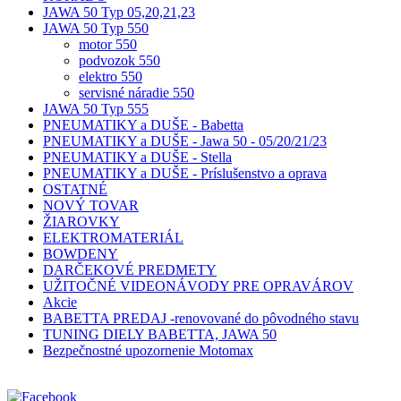
JAWA 50 Typ 05,20,21,23
JAWA 50 Typ 550
motor 550
podvozok 550
elektro 550
servisné náradie 550
JAWA 50 Typ 555
PNEUMATIKY a DUŠE - Babetta
PNEUMATIKY a DUŠE - Jawa 50 - 05/20/21/23
PNEUMATIKY a DUŠE - Stella
PNEUMATIKY a DUŠE - Príslušenstvo a oprava
OSTATNÉ
NOVÝ TOVAR
ŽIAROVKY
ELEKTROMATERIÁL
BOWDENY
DARČEKOVÉ PREDMETY
UŽITOČNÉ VIDEONÁVODY PRE OPRAVÁROV
Akcie
BABETTA PREDAJ -renovované do pôvodného stavu
TUNING DIELY BABETTA, JAWA 50
Bezpečnostné upozornenie Motomax