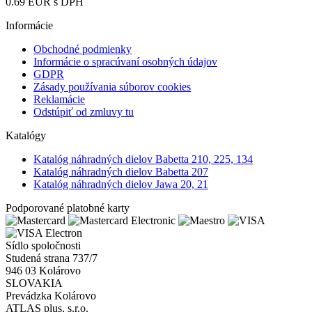
0.69 EUR
s DPH
Informácie
Obchodné podmienky
Informácie o spracúvaní osobných údajov
GDPR
Zásady používania súborov cookies
Reklamácie
Odstúpiť od zmluvy tu
Katalógy
Katalóg náhradných dielov Babetta 210, 225, 134
Katalóg náhradných dielov Babetta 207
Katalóg náhradných dielov Jawa 20, 21
Podporované platobné karty
Sídlo spoločnosti
Studená strana 737/7
946 03 Kolárovo
SLOVAKIA
Prevádzka Kolárovo
ATLAS plus, s.r.o.