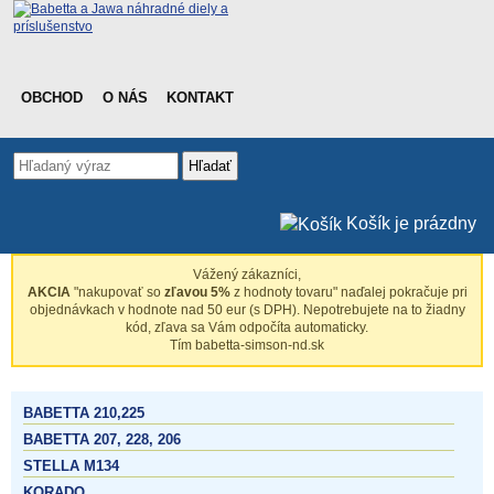
OBCHOD
O NÁS
KONTAKT
Hľadať
Košík je prázdny
Vážený zákazníci,
AKCIA
"nakupovať so
zľavou 5%
z hodnoty tovaru" naďalej pokračuje pri
objednávkach v hodnote nad 50 eur (s DPH). Nepotrebujete na to žiadny
kód, zľava sa Vám odpočíta automaticky.
Tím babetta-simson-nd.sk
BABETTA 210,225
BABETTA 207, 228, 206
STELLA M134
KORADO