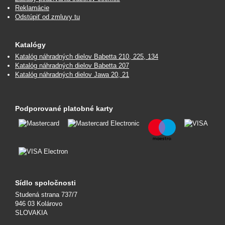
Reklamácie
Odstúpiť od zmluvy tu
Katalógy
Katalóg náhradných dielov Babetta 210, 225, 134
Katalóg náhradných dielov Babetta 207
Katalóg náhradných dielov Jawa 20, 21
Podporované platobné karty
Sídlo spoločnosti
Studená strana 737/7
946 03 Kolárovo
SLOVAKIA