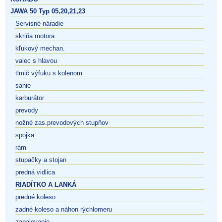
JAWA 50 Typ 05,20,21,23
Servisné náradie
skriňa motora
kľukový mechan.
valec s hlavou
tlmič výfuku s kolenom
sanie
karburátor
prevody
nožné zas.prevodových stupňov
spojka
rám
stupačky a stojan
predná vidlica
RIADÍTKO A LANKÁ
predné koleso
zadné koleso a náhon rýchlomeru
zapalovanie