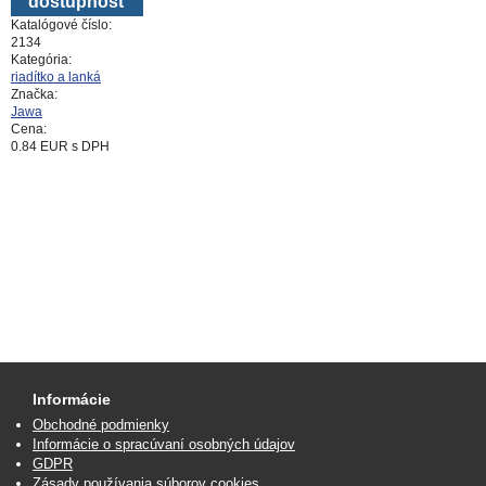
dostupnosť
Katalógové číslo:
2134
Kategória:
riadítko a lanká
Značka:
Jawa
Cena:
0.84
EUR
s DPH
Informácie
Obchodné podmienky
Informácie o spracúvaní osobných údajov
GDPR
Zásady používania súborov cookies