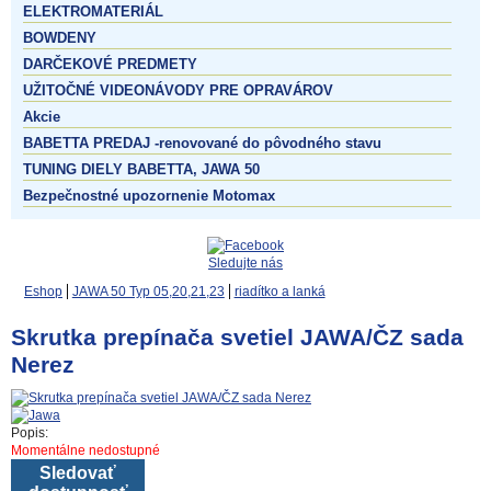
ELEKTROMATERIÁL
BOWDENY
DARČEKOVÉ PREDMETY
UŽITOČNÉ VIDEONÁVODY PRE OPRAVÁROV
Akcie
BABETTA PREDAJ -renovované do pôvodného stavu
TUNING DIELY BABETTA, JAWA 50
Bezpečnostné upozornenie Motomax
Sledujte nás
Eshop
JAWA 50 Typ 05,20,21,23
riadítko a lanká
Skrutka prepínača svetiel JAWA/ČZ sada
Nerez
Popis:
Momentálne nedostupné
Sledovať