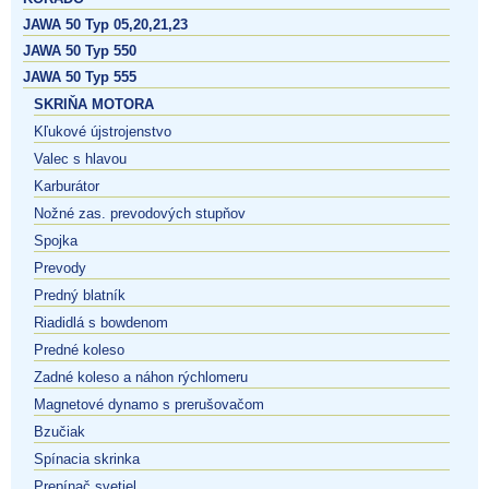
JAWA 50 Typ 05,20,21,23
JAWA 50 Typ 550
JAWA 50 Typ 555
SKRIŇA MOTORA
Kľukové újstrojenstvo
Valec s hlavou
Karburátor
Nožné zas. prevodových stupňov
Spojka
Prevody
Predný blatník
Riadidlá s bowdenom
Predné koleso
Zadné koleso a náhon rýchlomeru
Magnetové dynamo s prerušovačom
Bzučiak
Spínacia skrinka
Prepínač svetiel