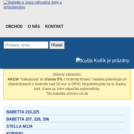
OBCHOD
O NÁS
KONTAKT
Hľadať
Košík je prázdny
Vážený zákazníci,
AKCIA
"nakupovať so
zľavou 5%
z hodnoty tovaru" naďalej pokračuje pri
objednávkach v hodnote nad 50 eur (s DPH). Nepotrebujete na to žiadny
kód, zľava sa Vám odpočíta automaticky.
Tím babetta-simson-nd.sk
BABETTA 210,225
BABETTA 207, 228, 206
STELLA M134
KORADO