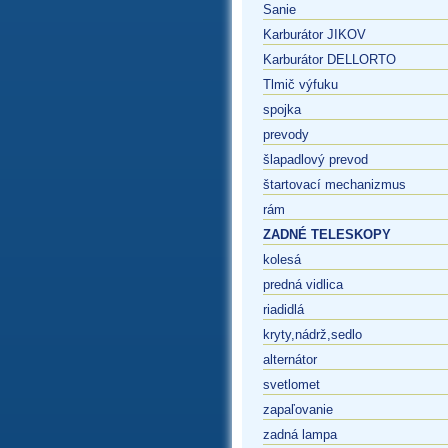
Sanie
Karburátor JIKOV
Karburátor DELLORTO
Tlmič výfuku
spojka
prevody
šlapadlový prevod
štartovací mechanizmus
rám
ZADNÉ TELESKOPY
kolesá
predná vidlica
riadidlá
kryty,nádrž,sedlo
alternátor
svetlomet
zapaľovanie
zadná lampa