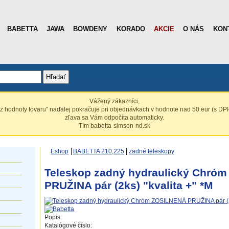
BABETTA
JAWA
BOWDENY
KORADO
AKCIE
O NÁS
KON
Hľadať
Vážený zákazníci,
z hodnoty tovaru" naďalej pokračuje pri objednávkach v hodnote nad 50 eur (s DPH
zľava sa Vám odpočíta automaticky.
Tím babetta-simson-nd.sk
Eshop
BABETTA 210,225
zadné teleskopy
Teleskop zadný hydraulický Chró
PRUŽINA pár (2ks) "kvalita +" *M
Popis:
Katalógové číslo: