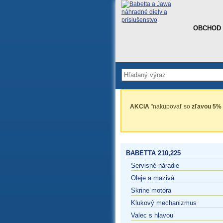
OBCHOD
AKCIA
"nakupovať so
zľavou 5%
BABETTA 210,225
Servisné náradie
Oleje a mazivá
Skrine motora
Klukový mechanizmus
Valec s hlavou