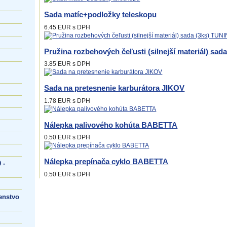
Sada matíc+podložky teleskopu
6.45 EUR
s DPH
Pružina rozbehových čeľusti (silnejší materiál) sa
3.85 EUR
s DPH
Sada na pretesnenie karburátora JIKOV
1.78 EUR
s DPH
Nálepka palivového kohúta BABETTA
0.50 EUR
s DPH
Nálepka prepínača cyklo BABETTA
 -
0.50 EUR
s DPH
enstvo