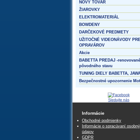
NOVÝ TOVAR
ŽIAROVKY
ELEKTROMATERIÁL
BOWDENY
DARČEKOVÉ PREDMETY
UŽITOČNÉ VIDEONÁVODY PR
OPRAVÁROV
Akcie
BABETTA PREDAJ -renovované
pôvodného stavu
TUNING DIELY BABETTA, JAWA
Bezpečnostné upozornenie Mo
Sledujte nás
Informácie
Obchodné podmienky
Informácie o spracúvaní osobn
údajov
GDPR