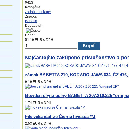
0413
Kategória:
zadné teleskopy
Značka:
Babetta
Dodávateľ:
Cena:
51.19
EUR
s DPH
Kúpiť
Najčastejšie zakúpené príslušenstvo a po
zámok BABETTA 210, KORADO,JAWA 634, ČZ 476, 4
9.19 EUR
s DPH
Bowden plynu úplný BABETTA 207,210,225 "origina
1.74 EUR
s DPH
Filc veka nádrže Čierna hviezda *M
2.53 EUR
s DPH