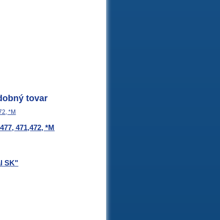
dobný tovar
77, 471,472, *M
l SK"