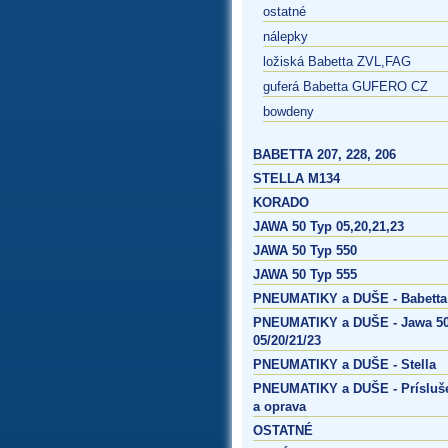
ostatné
nálepky
ložiská Babetta ZVL,FAG
guferá Babetta GUFERO CZ
bowdeny
BABETTA 207, 228, 206
STELLA M134
KORADO
JAWA 50 Typ 05,20,21,23
JAWA 50 Typ 550
JAWA 50 Typ 555
PNEUMATIKY a DUŠE - Babetta
PNEUMATIKY a DUŠE - Jawa 50
05/20/21/23
PNEUMATIKY a DUŠE - Stella
PNEUMATIKY a DUŠE - Prísluš
a oprava
OSTATNÉ