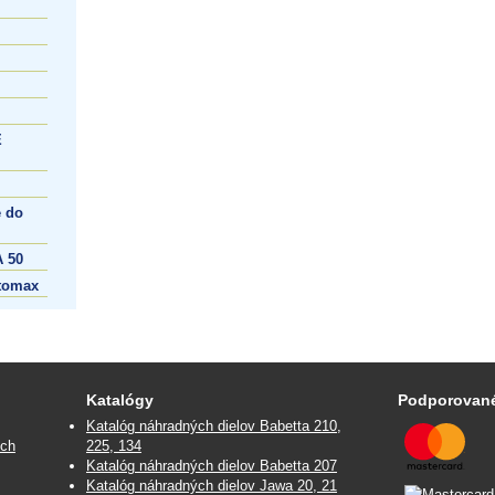
E
 do
 50
tomax
Katalógy
Podporované
Katalóg náhradných dielov Babetta 210,
ých
225, 134
Katalóg náhradných dielov Babetta 207
Katalóg náhradných dielov Jawa 20, 21