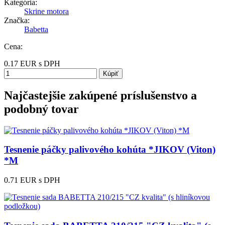
Kategória:
Skrine motora
Značka:
Babetta
Cena:
0.17
EUR
s DPH
Kúpiť
Najčastejšie zakúpené príslušenstvo a
podobný tovar
Tesnenie páčky palivového kohúta *JIKOV (Viton)
*M
0.71 EUR
s DPH