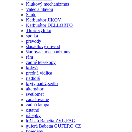
Klukový mechanizmus
Valec s hlavou
Sanie
Karburátor JIKOV
Karburátor DELLORTO
Tlmič výfuku
spojka
prevody
šlapadlový prevod
štartovací mechanizmus
rám
zadné teleskopy
kolesá
predná vidlica
riadidlá
kryty,nádrž,sedlo
alternátor
svetlomet
zapaľovanie
zadná lampa
ostatné
nálepky
ložiská Babetta ZVL,FAG
guferá Babetta GUFERO CZ
bowdeny