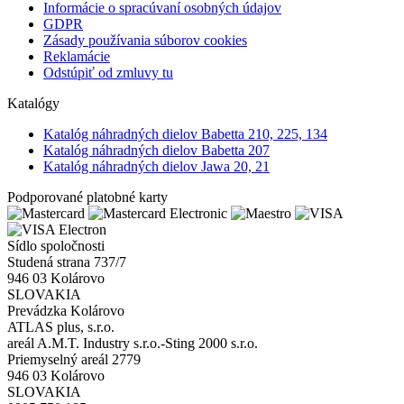
Informácie o spracúvaní osobných údajov
GDPR
Zásady používania súborov cookies
Reklamácie
Odstúpiť od zmluvy tu
Katalógy
Katalóg náhradných dielov Babetta 210, 225, 134
Katalóg náhradných dielov Babetta 207
Katalóg náhradných dielov Jawa 20, 21
Podporované platobné karty
Sídlo spoločnosti
Studená strana 737/7
946 03 Kolárovo
SLOVAKIA
Prevádzka Kolárovo
ATLAS plus, s.r.o.
areál A.M.T. Industry s.r.o.-Sting 2000 s.r.o.
Priemyselný areál 2779
946 03 Kolárovo
SLOVAKIA