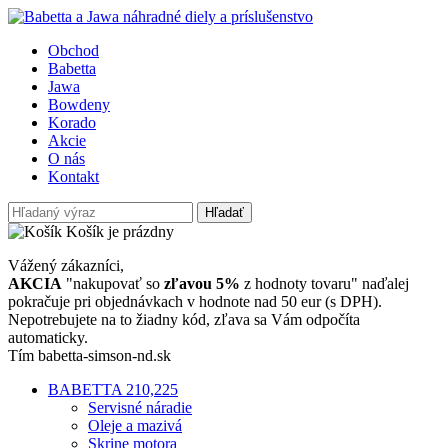
Obchod
Babetta
Jawa
Bowdeny
Korado
Akcie
O nás
Kontakt
Hľadať
Košík je prázdny
Vážený zákazníci,
AKCIA
"nakupovať so
zľavou 5%
z hodnoty tovaru" naďalej
pokračuje pri objednávkach v hodnote nad 50 eur (s DPH).
Nepotrebujete na to žiadny kód, zľava sa Vám odpočíta
automaticky.
Tím babetta-simson-nd.sk
BABETTA 210,225
Servisné náradie
Oleje a mazivá
Skrine motora