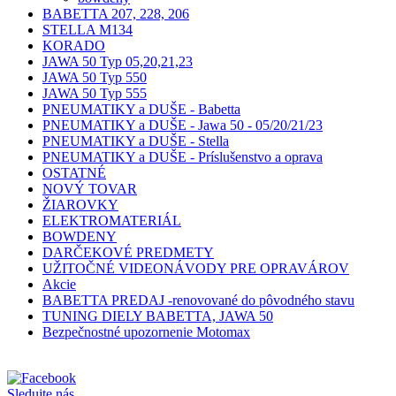
BABETTA 207, 228, 206
STELLA M134
KORADO
JAWA 50 Typ 05,20,21,23
JAWA 50 Typ 550
JAWA 50 Typ 555
PNEUMATIKY a DUŠE - Babetta
PNEUMATIKY a DUŠE - Jawa 50 - 05/20/21/23
PNEUMATIKY a DUŠE - Stella
PNEUMATIKY a DUŠE - Príslušenstvo a oprava
OSTATNÉ
NOVÝ TOVAR
ŽIAROVKY
ELEKTROMATERIÁL
BOWDENY
DARČEKOVÉ PREDMETY
UŽITOČNÉ VIDEONÁVODY PRE OPRAVÁROV
Akcie
BABETTA PREDAJ -renovované do pôvodného stavu
TUNING DIELY BABETTA, JAWA 50
Bezpečnostné upozornenie Motomax
Sledujte nás