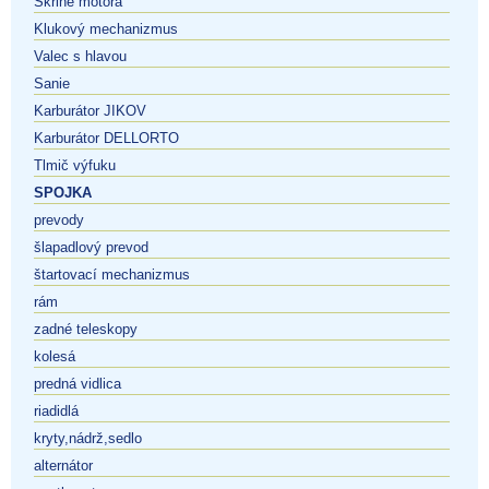
Skrine motora
Klukový mechanizmus
Valec s hlavou
Sanie
Karburátor JIKOV
Karburátor DELLORTO
Tlmič výfuku
SPOJKA
prevody
šlapadlový prevod
štartovací mechanizmus
rám
zadné teleskopy
kolesá
predná vidlica
riadidlá
kryty,nádrž,sedlo
alternátor