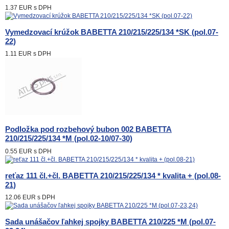
1.37 EUR
s DPH
Vymedzovací krúžok BABETTA 210/215/225/134 *SK (pol.07-
22)
1.11 EUR
s DPH
Podložka pod rozbehový bubon 002 BABETTA
210/215/225/134 *M (pol.02-10/07-30)
0.55 EUR
s DPH
reťaz 111 čl.+čl. BABETTA 210/215/225/134 * kvalita + (pol.08-
21)
12.06 EUR
s DPH
Sada unášačov ľahkej spojky BABETTA 210/225 *M (pol.07-