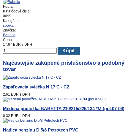
Popis:
Katalógové číslo:
0099
Kategória:
spojka
Značka:
Babetta
Cena:
17.67
EUR
s DPH
Kúpiť
Najčastejšie zakúpené príslušenstvo a podobný
tovar
Zapaľovacia sviečka N 17 C - CZ
2.61 EUR
s DPH
Medená podložka BABETTA 210/215/225/134 *M (pol.07-08)
0.32 EUR
s DPH
Hadica benzínu D 5/8 Petrotech PVC