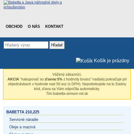
OBCHOD
O NÁS
KONTAKT
Hľadať
Košík je prázdny
Vážený zákazníci,
AKCIA
"nakupovať so
zľavou 5%
z hodnoty tovaru" naďalej pokračuje pri
objednávkach v hodnote nad 50 eur (s DPH). Nepotrebujete na to žiadny
kód, zľava sa Vám odpočíta automaticky.
Tím babetta-simson-nd.sk
BABETTA 210,225
Servisné náradie
Oleje a mazivá