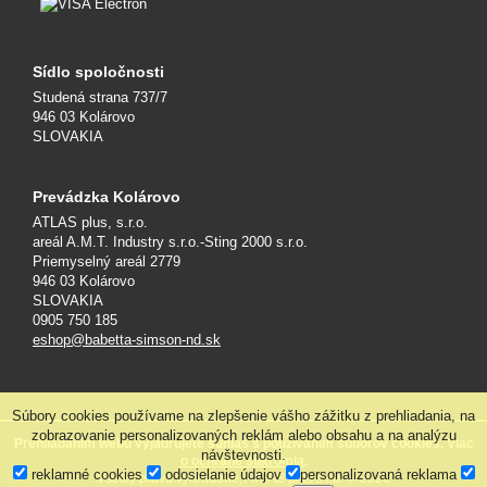
Sídlo spoločnosti
Studená strana 737/7
946 03 Kolárovo
SLOVAKIA
Prevádzka Kolárovo
ATLAS plus, s.r.o.
areál A.M.T. Industry s.r.o.-Sting 2000 s.r.o.
Priemyselný areál 2779
946 03 Kolárovo
SLOVAKIA
0905 750 185
eshop@babetta-simson-nd.sk
Súbory cookies používame na zlepšenie vášho zážitku z prehliadania, na
zobrazovanie personalizovaných reklám alebo obsahu a na analýzu
Prehliadaním webu vyjadrujete súhlas s používaním súborov cookies. Viac
návštevnosti.
o ochrane súkromia
.
reklamné cookies
odosielanie údajov
personalizovaná reklama
Všetky práva vyhradené, ATLAS plus s.r.o. © 2026