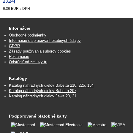
23,24)
6.36 EUR
s DPH
Informácie
Obchodné podmienky
Informácie o spracúvaní osobných údajov
GDPR
Zásady používania súborov cookies
Reklamácie
Odstúpiť od zmluvy tu
Katalógy
Katalóg náhradných dielov Babetta 210, 225, 134
Katalóg náhradných dielov Babetta 207
Katalóg náhradných dielov Jawa 20, 21
Podporované platobné karty