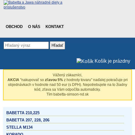
OBCHOD
O NÁS
KONTAKT
Hľadať
Košík je prázdny
Vážený zákazníci,
AKCIA
"nakupovať so
zľavou 5%
z hodnoty tovaru" naďalej pokračuje pri
objednávkach v hodnote nad 50 eur (s DPH). Nepotrebujete na to žiadny
kód, zľava sa Vám odpočíta automaticky.
Tím babetta-simson-nd.sk
BABETTA 210,225
BABETTA 207, 228, 206
STELLA M134
KORADO