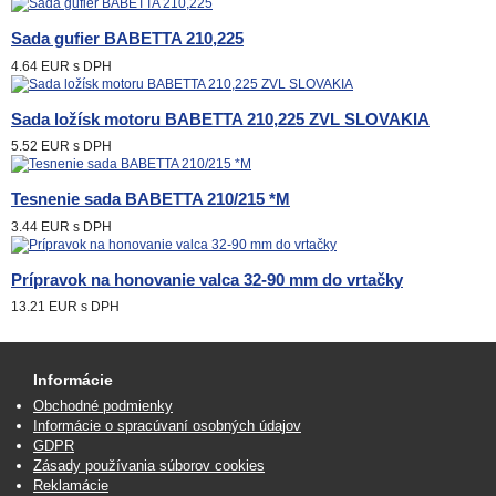
Sada gufier BABETTA 210,225
4.64 EUR
s DPH
Sada ložísk motoru BABETTA 210,225 ZVL SLOVAKIA
5.52 EUR
s DPH
Tesnenie sada BABETTA 210/215 *M
3.44 EUR
s DPH
Prípravok na honovanie valca 32-90 mm do vrtačky
13.21 EUR
s DPH
Informácie
Obchodné podmienky
Informácie o spracúvaní osobných údajov
GDPR
Zásady používania súborov cookies
Reklamácie