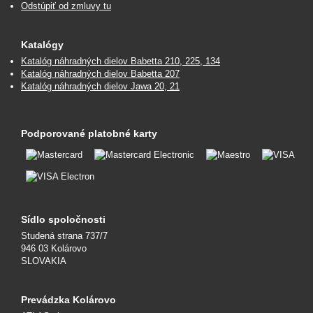
Odstúpiť od zmluvy tu
Katalógy
Katalóg náhradných dielov Babetta 210, 225, 134
Katalóg náhradných dielov Babetta 207
Katalóg náhradných dielov Jawa 20, 21
Podporované platobné karty
Sídlo spoločnosti
Studená strana 737/7
946 03 Kolárovo
SLOVAKIA
Prevádzka Kolárovo