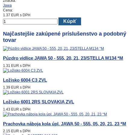
Značka:
Jawa
Cena:
1.37
EUR
s DPH
Kúpiť
Najčastejšie zakúpené príslušenstvo a podobný
tovar
Púzdro vidlice JAWA 50 - 555, 20, 21, 23/STELLA M134 *M
1.31 EUR
s DPH
Ložisko 6004 C3 ZVL
1.39 EUR
s DPH
Ložisko 6001 2RS SLOVAKIA ZVL
1.43 EUR
s DPH
Prachovka náboja kola úpl. JAWA 50 - 555, 05, 20, 21, 23 *M
2.15 EUR
s DPH