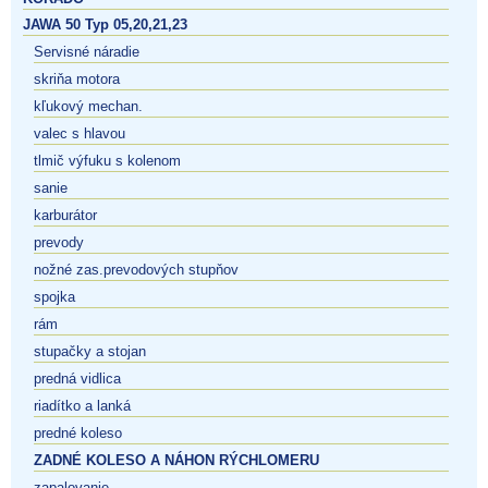
JAWA 50 Typ 05,20,21,23
Servisné náradie
skriňa motora
kľukový mechan.
valec s hlavou
tlmič výfuku s kolenom
sanie
karburátor
prevody
nožné zas.prevodových stupňov
spojka
rám
stupačky a stojan
predná vidlica
riadítko a lanká
predné koleso
ZADNÉ KOLESO A NÁHON RÝCHLOMERU
zapalovanie