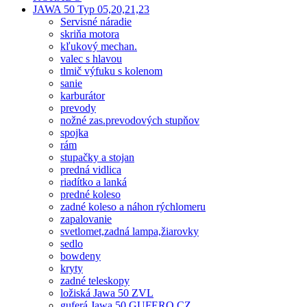
JAWA 50 Typ 05,20,21,23
Servisné náradie
skriňa motora
kľukový mechan.
valec s hlavou
tlmič výfuku s kolenom
sanie
karburátor
prevody
nožné zas.prevodových stupňov
spojka
rám
stupačky a stojan
predná vidlica
riadítko a lanká
predné koleso
zadné koleso a náhon rýchlomeru
zapalovanie
svetlomet,zadná lampa,žiarovky
sedlo
bowdeny
kryty
zadné teleskopy
ložiská Jawa 50 ZVL
guferá Jawa 50 GUFERO CZ