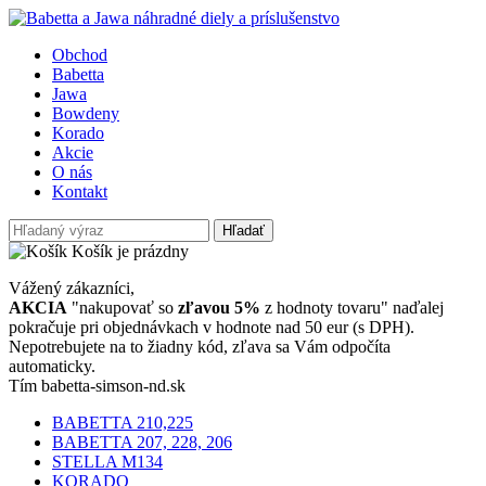
Obchod
Babetta
Jawa
Bowdeny
Korado
Akcie
O nás
Kontakt
Hľadať
Košík je prázdny
Vážený zákazníci,
AKCIA
"nakupovať so
zľavou 5%
z hodnoty tovaru" naďalej
pokračuje pri objednávkach v hodnote nad 50 eur (s DPH).
Nepotrebujete na to žiadny kód, zľava sa Vám odpočíta
automaticky.
Tím babetta-simson-nd.sk
BABETTA 210,225
BABETTA 207, 228, 206
STELLA M134
KORADO