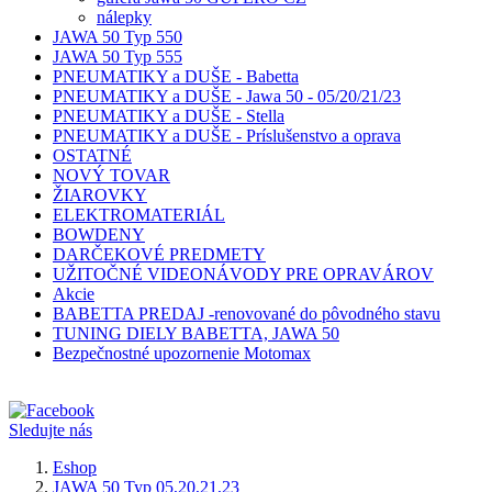
nálepky
JAWA 50 Typ 550
JAWA 50 Typ 555
PNEUMATIKY a DUŠE - Babetta
PNEUMATIKY a DUŠE - Jawa 50 - 05/20/21/23
PNEUMATIKY a DUŠE - Stella
PNEUMATIKY a DUŠE - Príslušenstvo a oprava
OSTATNÉ
NOVÝ TOVAR
ŽIAROVKY
ELEKTROMATERIÁL
BOWDENY
DARČEKOVÉ PREDMETY
UŽITOČNÉ VIDEONÁVODY PRE OPRAVÁROV
Akcie
BABETTA PREDAJ -renovované do pôvodného stavu
TUNING DIELY BABETTA, JAWA 50
Bezpečnostné upozornenie Motomax
Sledujte nás
Eshop
JAWA 50 Typ 05,20,21,23