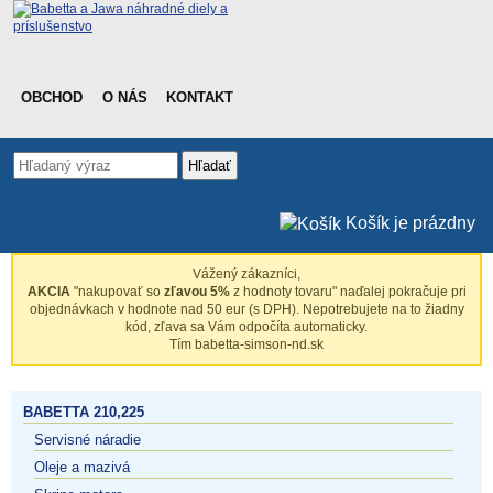
OBCHOD
O NÁS
KONTAKT
Hľadať
Košík je prázdny
Vážený zákazníci,
AKCIA
"nakupovať so
zľavou 5%
z hodnoty tovaru" naďalej pokračuje pri
objednávkach v hodnote nad 50 eur (s DPH). Nepotrebujete na to žiadny
kód, zľava sa Vám odpočíta automaticky.
Tím babetta-simson-nd.sk
BABETTA 210,225
Servisné náradie
Oleje a mazivá