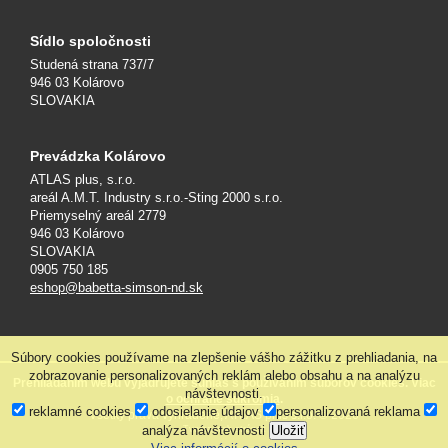
Sídlo spoločnosti
Studená strana 737/7
946 03 Kolárovo
SLOVAKIA
Prevádzka Kolárovo
ATLAS plus, s.r.o.
areál A.M.T. Industry s.r.o.-Sting 2000 s.r.o.
Priemyselný areál 2779
946 03 Kolárovo
SLOVAKIA
0905 750 185
eshop@babetta-simson-nd.sk
Súbory cookies používame na zlepšenie vášho zážitku z prehliadania, na
zobrazovanie personalizovaných reklám alebo obsahu a na analýzu
Prehliadaním webu vyjadrujete súhlas s používaním súborov cookies. Viac
návštevnosti.
o ochrane súkromia
.
reklamné cookies
odosielanie údajov
personalizovaná reklama
Všetky práva vyhradené, ATLAS plus s.r.o. © 2026
analýza návštevnosti
Uložiť
Tvorba web stránok