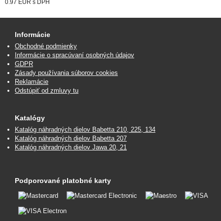
0.97 EUR
s DPH
Informácie
Obchodné podmienky
Informácie o spracúvaní osobných údajov
GDPR
Zásady používania súborov cookies
Reklamácie
Odstúpiť od zmluvy tu
Katalógy
Katalóg náhradných dielov Babetta 210, 225, 134
Katalóg náhradných dielov Babetta 207
Katalóg náhradných dielov Jawa 20, 21
Podporované platobné karty