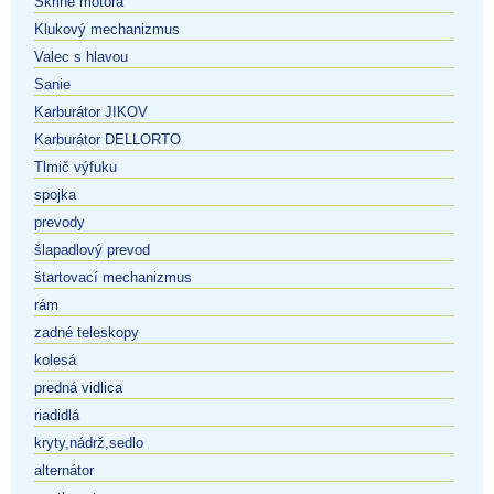
Skrine motora
Klukový mechanizmus
Valec s hlavou
Sanie
Karburátor JIKOV
Karburátor DELLORTO
Tlmič výfuku
spojka
prevody
šlapadlový prevod
štartovací mechanizmus
rám
zadné teleskopy
kolesá
predná vidlica
riadidlá
kryty,nádrž,sedlo
alternátor