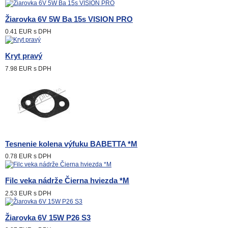
Žiarovka 6V 5W Ba 15s VISION PRO
0.41 EUR
s DPH
Kryt pravý
7.98 EUR
s DPH
Tesnenie kolena výfuku BABETTA *M
0.78 EUR
s DPH
Filc veka nádrže Čierna hviezda *M
2.53 EUR
s DPH
Žiarovka 6V 15W P26 S3