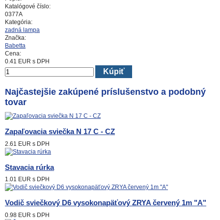
Katalógové číslo:
0377A
Kategória:
zadná lampa
Značka:
Babetta
Cena:
0.41
EUR
s DPH
Kúpiť
Najčastejšie zakúpené príslušenstvo a podobný
tovar
Zapaľovacia sviečka N 17 C - CZ
2.61 EUR
s DPH
Stavacia rúrka
1.01 EUR
s DPH
Vodič sviečkový D6 vysokonapäťový ZRYA červený 1m "A"
0.98 EUR
s DPH